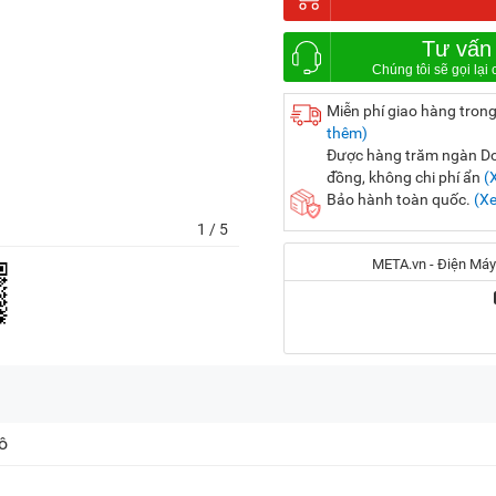
Tư vấn
Miễn phí giao hàng trong
thêm)
Được hàng trăm ngàn Doa
đồng, không chi phí ẩn
(
Bảo hành toàn quốc.
(X
1
/ 5
META.vn - Điện Máy
Địa chỉ:
56 Duy Tân, P. Cầu Giấy
ô
20A Cộng Hòa, P. Bảy H
716-718 Điện Biên Phủ, 