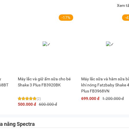
trình hâm.
Xem tấ
g.
-17%
-
a năng Spectra giúp hâm sữa 35 - 40 độ C
m ti giả, các đồ dùng của bé.
 giỏ trước khi đặt vào trong lòng máy và phải đặt úp xuống.
y
Máy lắc và giữ ấm sữa cho bé
Máy lắc sữa và hâm sữa b
độ cao.
068BT
Shake 3 Plus FB3920BK
khí nóng Fatzbaby Shake 
Plus FB3968VN
 đạt được hiệu quả khử trùng cao nhất.
699.000 đ
1.200.000 đ
(2)
òng.
500.000 đ
600.000 đ
đa năng Spectra
nguội.