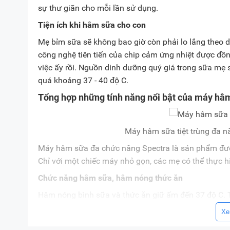
sự thư giãn cho mỗi lần sử dụng.
Tiện ích khi hâm sữa cho con
Mẹ bỉm sữa sẽ không bao giờ còn phải lo lắng theo d
công nghệ tiên tiến của chip cảm ứng nhiệt được đ
việc ấy rồi. Nguồn dinh dưỡng quý giá trong sữa mẹ
quá khoảng 37 - 40 độ C.
Tổng hợp những tính năng nổi bật của máy hâ
Máy hâm sữa tiệt trùng đa năn
Máy hâm sữa đa chức năng Spectra là sản phẩm được
Chỉ với một chiếc máy nhỏ gọn, các mẹ có thể thực 
Chức năng hâm sữa, hâm nóng thức ăn
Hâm nóng bình sữa và thức ăn giữ ấm đến 37 độ C. T
sữa trong bình và bình bằng nhựa hay thủy tinh.
Xe
Chức năng tiệt trùng bình sữa