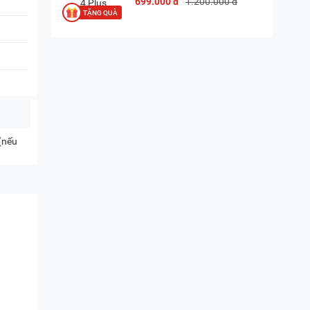
699.000 đ
1.200.000 đ
 (nếu