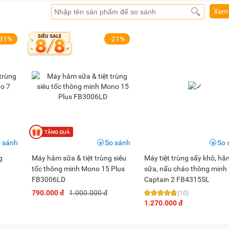
định là 10 phút, điều chỉnh được lên 20 phút.
Xem 
-31%
-21%
gian hấp chín thức ăn điều chỉnh tùy từng loại, mặc định là 20 p
u củ khá tiện dụng.
 các thông số của lần sử dụng cuối, bố mẹ không cần thiết lập 
 sánh
So sánh
So 
g
Máy hâm sữa & tiệt trùng siêu
Máy tiệt trùng sấy khô, hâ
ectra tích hợp nhiều tính năng
tốc thông minh Mono 15 Plus
sữa, nấu cháo thông minh
 sữa Spectra
FB3006LD
Captain 2 FB4315SL
 còn hiển thị trên màn hình. Khi đó máy sẽ bắt đầu hoạt động, c
790.000 đ
1.000.000 đ
(10)
1.270.000 đ