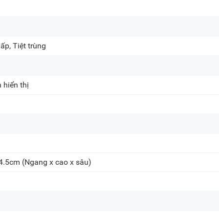
Khiếu nại, Bảo hành:
(0
Email:
care@meta.vn
p, Tiệt trùng
hiển thị
14.5cm
(Ngang x cao x sâu)