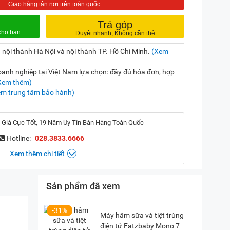
Trả góp
 nội thành Hà Nội và nội thành TP. Hồ Chí Minh.
(Xem
nh nghiệp tại Việt Nam lựa chọn: đầy đủ hóa đơn, hợp
Xem thêm)
em trung tâm bảo hành)
 Giá Cực Tốt, 19 Năm Uy Tín Bán Hàng Toàn Quốc
Hotline:
028.3833.6666
Xem thêm chi tiết
Sản phẩm đã xem
, Hà Nội
(
Chỉ đường)
iền, TP. HCM
(
Chỉ đường)
-31%
Máy hâm sữa và tiệt trùng
điện tử Fatzbaby Mono 7
P. Vườn Lài, TP. HCM
(
Chỉ đường)