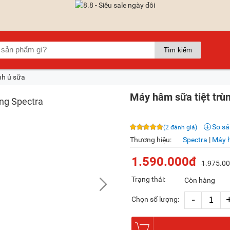
nh ủ sữa
Máy hâm sữa tiệt trù
So s
(2 đánh giá)
Thương hiệu:
Spectra
|
Máy h
1.590.000đ
1.975.0
Trạng thái:
Còn hàng
-
Chọn số lượng: