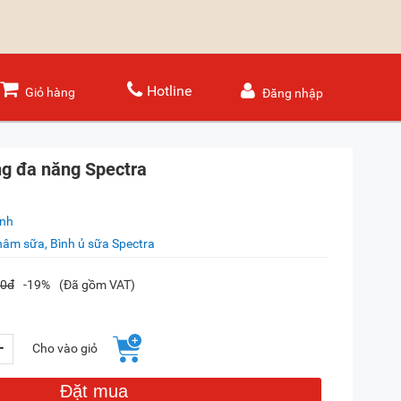
Hotline
Giỏ hàng
Đăng nhập
ng đa năng Spectra
ánh
âm sữa, Bình ủ sữa Spectra
00đ
-19%
(Đã gồm VAT)
+
Cho vào giỏ
Đặt mua