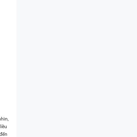
hìn,
điều
 đến