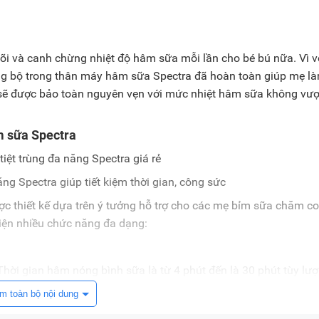
õi và canh chừng nhiệt độ hâm sữa mỗi lần cho bé bú nữa. Vì v
ồng bộ trong thân máy hâm sữa Spectra đã hoàn toàn giúp mẹ l
 sẽ được bảo toàn nguyên vẹn với mức nhiệt hâm sữa không vượ
m sữa Spectra
g Spectra giúp tiết kiệm thời gian, công sức
 thiết kế dựa trên ý tưởng hỗ trợ cho các mẹ bỉm sữa chăm co
hiện nhiều chức năng đa dạng:
hời gian hâm nóng bình sữa là từ 4 phút đến là 30 phút tùy lư
m toàn bộ nội dung