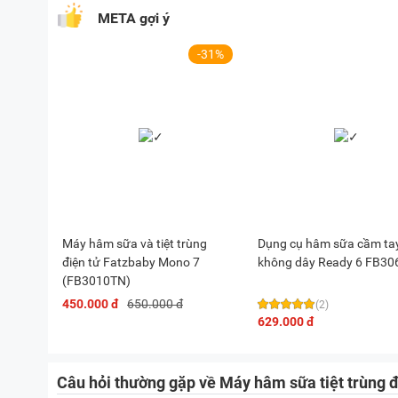
Cẩn thận hơi nước nóng bốc lên trong và sau quá 
META gợi ý
Đợi một vài phút trước khi mở nắp để tránh bị bỏn
-31%
Tắt và rút phích cắm thiết bị.
Máy hâm sữa tiệt trùng đ
Chú ý:
Những dụng cụ có thể tiệt trùng bao gồm: bình, nú
Khi cần tiệt trùng các loại bình, cần đặt vào trong
Chú ý nhiệt độ khi mở nắp và khi cho bé bú.
Máy hâm sữa và tiệt trùng
Dụng cụ hâm sữa cầm ta
Cẩn thận khi mở nắp để tránh bị bỏng tay vì nhiệt 
điện tử Fatzbaby Mono 7
không dây Ready 6 FB3
(FB3010TN)
Chỉ mở nắp khi quá trình tiệt trùng đã kết thúc để
450.000 đ
650.000 đ
(2)
Có thể sử dụng bọt biển để rửa phụ kiện với xà ph
629.000 đ
Dùng khăn mềm để lau động cơ máy.
Vệ sinh thiết bị sau mỗi lần sử dụng.
Câu hỏi thường gặp về Máy hâm sữa tiệt trùng 
Chỉ vệ sinh thiết bị sau khi đã được rút điện và đã 