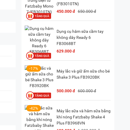
(FB3010TN)
450.000 đ
650.000 đ
28) 38 333 222
Dụng cụ hâm sữa cầm tay
không dây Ready 6
FB3068BT
629.000 đ
-17%
Máy lắc và giữ ấm sữa cho bé
Shake 3 Plus FB3920BK
500.000 đ
600.000 đ
-42%
Máy lắc sữa và hâm sữa bằng
khí nóng Fatzbaby Shake 4
Plus FB3968VN