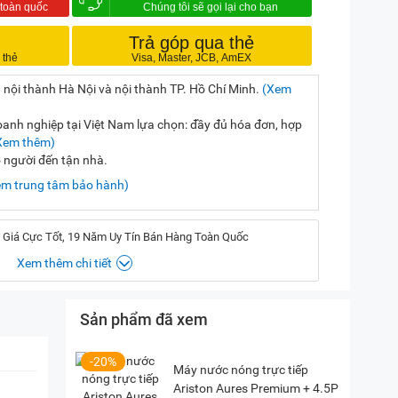
Trả góp qua thẻ
 nội thành Hà Nội và nội thành TP. Hồ Chí Minh.
(Xem
nh nghiệp tại Việt Nam lựa chọn: đầy đủ hóa đơn, hợp
Xem thêm)
ó người đến tận nhà.
em trung tâm bảo hành)
 Giá Cực Tốt, 19 Năm Uy Tín Bán Hàng Toàn Quốc
Xem thêm chi tiết
Sản phẩm đã xem
, Hà Nội
(
Chỉ đường)
iền, TP. HCM
(
Chỉ đường)
-20%
Máy nước nóng trực tiếp
Ariston Aures Premium + 4.5P
P. Vườn Lài, TP. HCM
(
Chỉ đường)