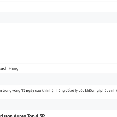
 sách Hãng
kèm trong vòng
15 ngày
sau khi nhận hàng để xử lý các khiếu nại phát sinh
riston Aures Top 4.5P