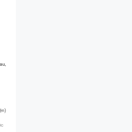
au,
ện)
ớc