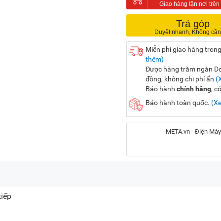
Trả góp
Miễn phí giao hàng trong
thêm)
Được hàng trăm ngàn Doa
đồng, không chi phí ẩn
(
Bảo hành
chính hãng
, c
Bảo hành toàn quốc.
(X
META.vn - Điện Máy
Địa chỉ:
56 Duy Tân, P. Cầu Giấy
tiếp
20A Cộng Hòa, P. Bảy H
716-718 Điện Biên Phủ, 