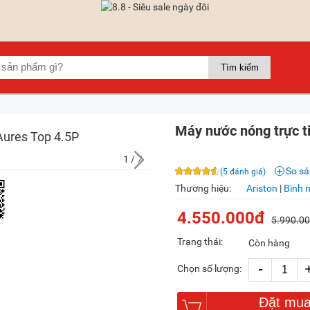
Máy nước nóng trực ti
1
/ 7
So s
(5 đánh giá)
Thương hiệu:
Ariston
|
Bình n
4.550.000đ
5.990.0
Trạng thái:
Còn hàng
-
Chọn số lượng:
Đặt mu