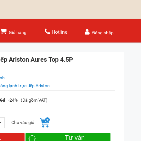
Hotline
Giỏ hàng
Đăng nhập
ếp Ariston Aures Top 4.5P
ánh
óng lạnh trực tiếp Ariston
00đ
-24%
(Đã gồm VAT)
+
Cho vào giỏ
a
Tư vấn