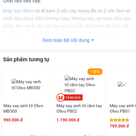
Chất liệu cao cấp
Máy xay Olivo
có đi kèm 3 cốc xay trong đó có 2 cốc làm từ
chất liệu nhựa ABS không màu, không mùi, an toàn cho sức
khỏe. Bên cạnh đó, cối xay còn có nắp linh hoạt để biến cối
xay thành ca đựng nước mang theo khi đi tập thể thao, đi
Xem toàn bộ nội dung
làm.
Sản phẩm tương tự
Riêng cối xay khô làm từ thủy tinh Borosilicate dày 8mm
đảm bảo chịu lực và chịu nhiệt tốt, hỗ trợ bạn xay các loại
-18%
đồ khô tốt.
Lưỡi dao xay thiết kế 6 cánh, 3 tầng với 3 hình thái khác
nhau giúp tiếp xúc với nguyện liệu tốt hơn, xay nhanh hơn.
Máy xay sinh tố Olivo
Máy xay sinh tố cầm tay
Máy xay sinh 
Chất liệu lưỡi dao bằng inox đảm bảo an toàn cho thực
MB300
Olivo PB02
Olivo PB01
phẩm.
990.000 đ
1.190.000 đ
799.000 đ