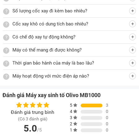
Máy chỉ hoạt động khi cốc xay được lắp đúng vị trí
Số lượng cốc xay đi kèm bao nhiêu?
Chân đế cao su chắc chắn
Gioăng silicon chống tràn
Cốc xay khô có dung tích bao nhiêu?
Với các tính năng hiện đại, đa chức năng xay, thiết kế đẹp,
Có chế độ xay tự động không?
tiện dùng. Máy xay sinh tố Olivo MB1000 đáp ứng tất cả các
nhu cầu xay các loại nguyên liệu mà gia đình bạn cần có.
Máy có thể mang đi được không?
Lưu ý:
Hình ảnh sản phẩm chỉ có tính chất minh họa, chi tiết
Thời gian bảo hành của máy là bao lâu?
sản phẩm, màu sắc có thể thay đổi tùy theo sản phẩm thực
tế.
Máy hoạt động với mức điện áp nào?
Đánh giá Máy xay sinh tố Olivo MB1000
5
3
4
0
Đánh giá trung bình
3
0
(Có 3 đánh giá)
2
0
5.0
/5
1
0