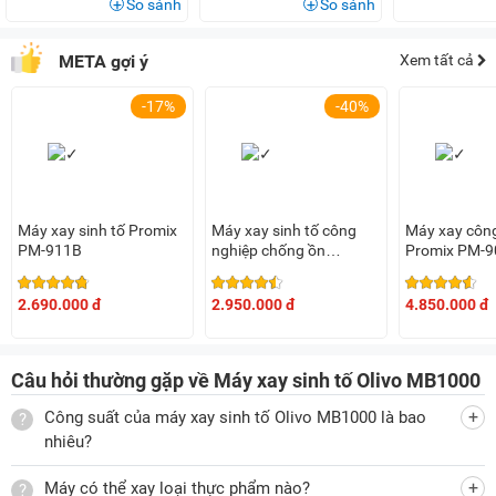
So sánh
So sánh
Bảng điều khiển dạng nút nhấn
Các nút điều khiển máy xay là nút cơ, dễ dàng sử dụng với
META gợi ý
Xem tất cả
chi tiết các nút:
-17%
-40%
Start/Stop: Nút bắt đầu hoặc dừng xay
Auto Blend: Chế độ xay tự động, xay 3 giây dừng 2 giây
(đảm bảo an toàn cho động cơ của máy)
Pulse: Chỉ xay khi nhấn, thả tay là máy dừng hoạt động.
Máy xay sinh tố Promix
Máy xay sinh tố công
Máy xay côn
PM-911B
nghiệp chống ồn
Promix PM-9
Uniblend UBS-712
(1.800W)
Máy hoạt động êm ái, an toàn
2.690.000 đ
2.950.000 đ
4.850.000 đ
Máy hoạt động không quá ồn không ảnh hưởng tới môi
trường xung quanh. Với tính năng thông minh, máy chỉ hoạt
động khi lắp cối xay đúng vị trí, giúp người dùng thao tác
Câu hỏi thường gặp về Máy xay sinh tố Olivo MB1000
chính xác và an toàn.
Công suất của máy xay sinh tố Olivo MB1000 là bao
nhiêu?
Các tiện ích của máy xay sinh tố
Máy có thể xay loại thực phẩm nào?