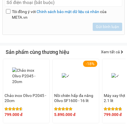
Tôi đồng ý với
Chính sách bảo mật dữ liệu cá nhân
của
META.vn
Gửi bình luận
Sản phẩm cùng thương hiệu
Xem tất cả
-18%
Chảo inox Olivo P2045 -
Nồi chiên hấp đa năng
Máy xay thịt 
20cm
Olivo SF1600 - 16 lít
2.1 lít
799.000 đ
5.890.000 đ
799.000 đ