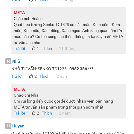
META
Chào anh Hoàng,
Quạt treo tường Senko TC1626 có các màu: Kem cốm, Kem
môn, Kem nâu, Xám đồng, Xanh ngọc. Anh đang quan tâm tới
màu nào ạ? Có thể cung cấp thêm thông tin tại đây ạ để META
tư vấn anh nhé.
Trả lời
1
Thích
11 tháng
N
Nhã
NHỜ TƯ VẤN: SENKO TC1226 :
0982 386 ***
Trả lời
2
Thích
2 năm
META
Chào chị Nhã,
Chị vui lòng để ý cuộc gọi để được nhân viên bán hàng
META tư vấn sản phẩm trong thời gian sớm nhất.
Trả lời
2
Thích
2 năm
H
Huyen
Quạt treo Senko TC1626- B400 là mẫu ra mắt năm nào ? Cảm