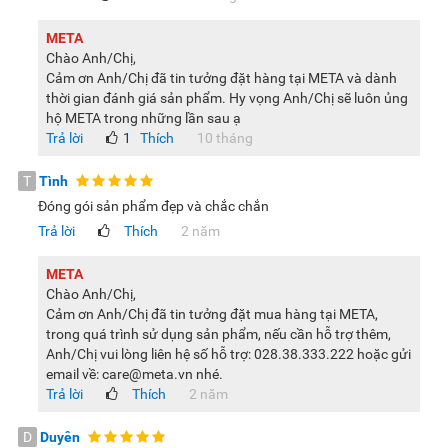
META
Chào Anh/Chị,
Cảm ơn Anh/Chị đã tin tưởng đặt hàng tại META và dành
thời gian đánh giá sản phẩm. Hy vọng Anh/Chị sẽ luôn ủng
hộ META trong những lần sau ạ
Trả lời
1
Thích
10 tháng
T
Tình
Đóng gói sản phẩm đẹp và chắc chắn
Trả lời
Thích
2 năm
META
Chào Anh/Chị,
Cảm ơn Anh/Chị đã tin tưởng đặt mua hàng tại META,
trong quá trình sử dụng sản phẩm, nếu cần hỗ trợ thêm,
Anh/Chị vui lòng liên hệ số hỗ trợ: 028.38.333.222 hoặc gửi
email về: care@meta.vn nhé.
Trả lời
Thích
2 năm
D
Duyên