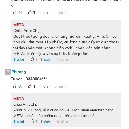
ơn.
Trả lời
1
Thích
4 năm
META
Chào Anh/Chị,
Quạt treo tường đều là lô hàng mới sản xuất ạ. Anh/Chị có
nhu cầu đặt mua sản phẩm, vui lòng cung cấp số điện thoại
tại đây (bảo mật, không hiện web), nhân viên bán hàng
META sẽ liên hệ tư vấn cụ thể về sản phẩm.
Trả lời
1
Thích
4 năm
P
Phượng
Tu van
. 0343084***
Trả lời
1
Thích
5 năm
META
Chào Anh/Chị,
Anh/Chị vui lòng để ý cuộc gọi để được nhân viên bán hàng
META tư vấn sản phẩm trong thời gian sớm nhất.
Trả lời
1
Thích
5 năm