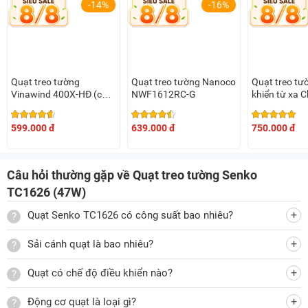
-14%
-16%
độ, 1 dây kéo điều chỉnh chức năng quay. Bạn chỉ cần kéo 2
dây này để thực hiện thay đổi chức năng mà mình mong
muốn.
Quạt treo tường
Quạt treo tường Nanoco
Quạt treo tư
Thiết kế nhỏ gọn, chắc chắn, đảm bảo an toàn
Vinawind 400X-HĐ (có
NWF1612RC-G
khiển từ xa 
điều khiển)
W615A
Cũng giống như các sản phẩm
quạt treo tường Senko
khác,
599.000 đ
639.000 đ
750.000 đ
model Senko L1638 cũng có thiết kế rất đẹp mắt, cấu tạo
chắc chắn với 3 màu sắc cho bạn lựa chọn gồm kem môn,
xám đồng, xanh ngọc.
Câu hỏi thường gặp về Quạt treo tường Senko
TC1626 (47W)
Quạt treo tường Senko TC1626-B400 màu xám đồng
Quạt Senko TC1626 có công suất bao nhiêu?
Sải cánh quạt là bao nhiêu?
Quạt treo tường Senko TC1626-B400 màu xanh ngọc
Quạt có chế độ điều khiển nào?
Động cơ quạt là loại gì?
Quạt treo tường Senko TC1626-B400 màu kem môn