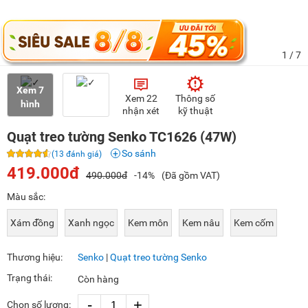
1
/ 7
Xem 7
Xem 22
Thông số
hình
nhận xét
kỹ thuật
Quạt treo tường Senko TC1626 (47W)
So sánh
(13 đánh giá)
419.000đ
490.000đ
-14%
(Đã gồm VAT)
Màu sắc:
Xám đồng
Xanh ngọc
Kem môn
Kem nâu
Kem cốm
Thương hiệu:
Senko
|
Quạt treo tường Senko
Trạng thái:
Còn hàng
-
+
Chọn số lượng: