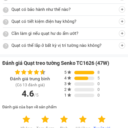
Quạt có bảo hành như thế nào?
Quạt treo tường Senko TC1626 màu kem cốm
Quạt có tiết kiệm điện hay không?
Cần làm gì nếu quạt hư do ẩm ướt?
Quạt treo tường Senko TC1626 màu kem nâu
Các bộ phận của quạt được làm bằng chất liệu cao cấp,
Quạt có thể lắp ở bất kỳ vị trí tường nào không?
đảm bảo độ bền, đẹp sau thời gian dài sử dụng. Phần lồng
quạt đan khít, dễ tháo rời khi cần vệ sinh bụi bẩn.
Đánh giá Quạt treo tường Senko TC1626 (47W)
Không chỉ có khả năng làm mát tốt, giá quạt treo tường
5
8
Senko
TC1626
còn rất “mềm”, chỉ 419.000 đồng. Đây sẽ là
4
5
Đánh giá trung bình
chiếc quạt treo tường lý tưởng mang đến cảm giác thoải mái
3
0
(Có 13 đánh giá)
2
0
cho gia đình bạn trong những ngày nóng bức.
4.6
/5
1
0
Điều kiện bảo hành quạt Senko TC1626
Đánh giá của bạn về sản phẩm
Bảo hành miễn phí động cơ 24 tháng kể từ ngày bán.
Cần lưu lại phiếu bảo hành.
Quý khách vui lòng đọc kỹ hướng dẫn sử dụng trước khi