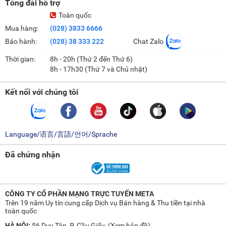
Tổng đài hỗ trợ
Toàn quốc
Mua hàng:
(028) 3833 6666
Bảo hành:
(028) 38 333 222
Chat Zalo
Thời gian:
8h - 20h (Thứ 2 đến Thứ 6)
8h - 17h30 (Thứ 7 và Chủ nhật)
Kết nối với chúng tôi
Language/语言/言語/언어/Sprache
Đã chứng nhận
CÔNG TY CỔ PHẦN MẠNG TRỰC TUYẾN META
Trên 19 năm Uy tín cung cấp Dịch vụ Bán hàng & Thu tiền tại nhà
toàn quốc
HÀ NỘI:
56 Duy Tân, P. Cầu Giấy. (
Xem bản đồ
)