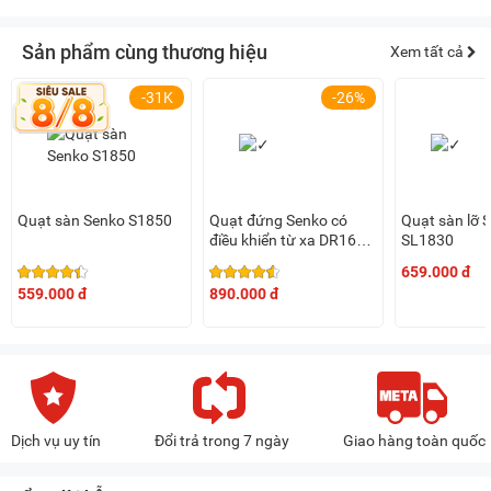
Sản phẩm cùng thương hiệu
Xem tất cả
-31K
-26%
Quạt sàn Senko S1850
Quạt đứng Senko có
Quạt sàn lỡ 
điều khiển từ xa DR1608
SL1830
(65W, 7 cánh)
659.000 đ
559.000 đ
890.000 đ
Dịch vụ uy tín
Đổi trả trong 7 ngày
Giao hàng toàn quốc