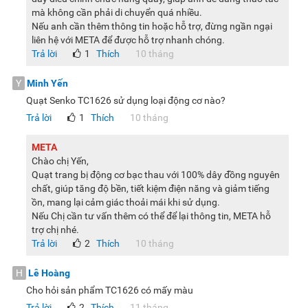
mà không cần phải di chuyển quá nhiều.
Nếu anh cần thêm thông tin hoặc hỗ trợ, đừng ngần ngại
liên hệ với META để được hỗ trợ nhanh chóng.
Trả lời
1
Thích
10 tháng
Y
Minh Yến
Quạt Senko TC1626 sử dụng loại động cơ nào?
Trả lời
1
Thích
10 tháng
META
Chào chị Yến,
Quạt trang bị động cơ bạc thau với 100% dây đồng nguyên
chất, giúp tăng độ bền, tiết kiệm điện năng và giảm tiếng
ồn, mang lại cảm giác thoải mái khi sử dụng.
Nếu Chị cần tư vấn thêm có thể để lại thông tin, META hỗ
trợ chị nhé.
Trả lời
2
Thích
10 tháng
H
Lê Hoàng
Cho hỏi sản phẩm TC1626 có mấy màu
Trả lời
2
Thích
11 tháng