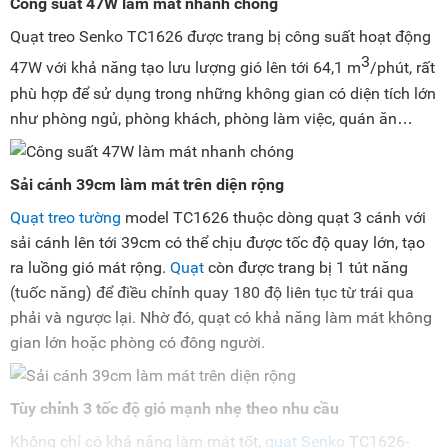
Công suất 47W làm mát nhanh chóng
Quạt treo Senko TC1626 được trang bị công suất hoạt động
3
47W với khả năng tạo lưu lượng gió lên tới 64,1 m
/phút, rất
phù hợp để sử dụng trong những không gian có diện tích lớn
như phòng ngủ, phòng khách, phòng làm việc, quán ăn…
Sải cánh 39cm làm mát trên diện rộng
Quạt treo tường
model TC1626 thuộc dòng quạt 3 cánh với
sải cánh lên tới 39cm có thể chịu được tốc độ quay lớn, tạo
ra luồng gió mát rộng.
Quạt
còn được trang bị 1 tút năng
(tuốc năng) để điều chỉnh quay 180 độ liên tục từ trái qua
phải và ngược lại. Nhờ đó, quạt có khả năng làm mát không
gian lớn hoặc phòng có đông người.
Tùy chỉnh 3 tốc độ gió mạnh nhẹ theo nhu cầu
Không chỉ có khả năng làm mát tốt,
quạt Senko
TC1626-