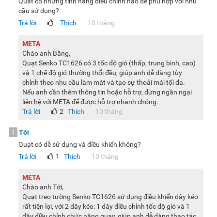
Quạt có những tính năng điều chỉnh nào để phù hợp với nhu
cầu sử dụng?
Trả lời
Thích
10 tháng
META
Chào anh Bằng,
Quạt Senko TC1626 có 3 tốc độ gió (thấp, trung bình, cao)
và 1 chế độ gió thường thổi đều, giúp anh dễ dàng tùy
chỉnh theo nhu cầu làm mát và tạo sự thoải mái tối đa.
Nếu anh cần thêm thông tin hoặc hỗ trợ, đừng ngần ngại
liên hệ với META để được hỗ trợ nhanh chóng.
Trả lời
2
Thích
10 tháng
T
Tới
Quạt có dễ sử dụng và điều khiển không?
Trả lời
1
Thích
10 tháng
META
Chào anh Tới,
Quạt treo tường Senko TC1626 sử dụng điều khiển dây kéo
rất tiện lợi, với 2 dây kéo: 1 dây điều chỉnh tốc độ gió và 1
dây điều chỉnh chức năng quay, giúp anh dễ dàng thao tác