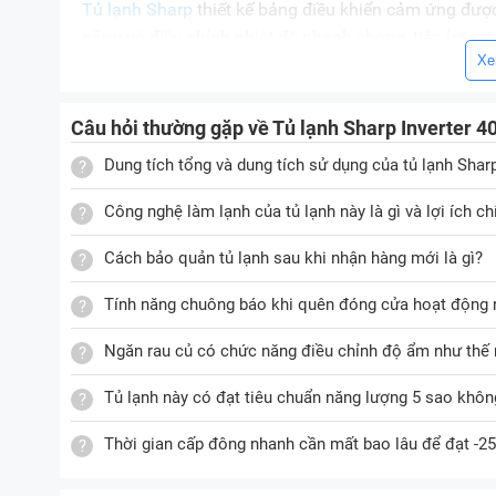
Tủ lạnh Sharp
thiết kế bảng điều khiển cảm ứng được
năng và điều chỉnh nhiệt độ nhanh chóng, tiện lợi mà
Xe
Tủ có bảng điều khiển bê
Câu hỏi thường gặp về Tủ lạnh Sharp Inverter 
Bảng điều khiển trang bị màn hình Led để thuận tiện c
Dung tích tổng và dung tích sử dụng của tủ lạnh Sha
Cửa tủ mặt gương mờ sang trọng
Công nghệ làm lạnh của tủ lạnh này là gì và lợi ích ch
Sharp
SJ-FXP480VG-CH là dòng tủ lạnh Multi door vớ
cửa tủ.
Cách bảo quản tủ lạnh sau khi nhận hàng mới là gì?
Tính năng chuông báo khi quên đóng cửa hoạt động 
Cấu tạo và kích t
Ngăn rau củ có chức năng điều chỉnh độ ẩm như thế n
Cửa tủ được làm từ chất liệu mặt gương mờ thời thượ
đình, cửa hàng, trường học...
Tủ lạnh này có đạt tiêu chuẩn năng lượng 5 sao khôn
Chế độ cấp đông nhanh giúp làm đông thực phẩm 
Thời gian cấp đông nhanh cần mất bao lâu để đạt -2
Tủ lạnh 4 cánh
có chế độ cấp đông nhanh giúp cho t
xuống đến -25 độ C, ức chế sự hoạt động của vi khu