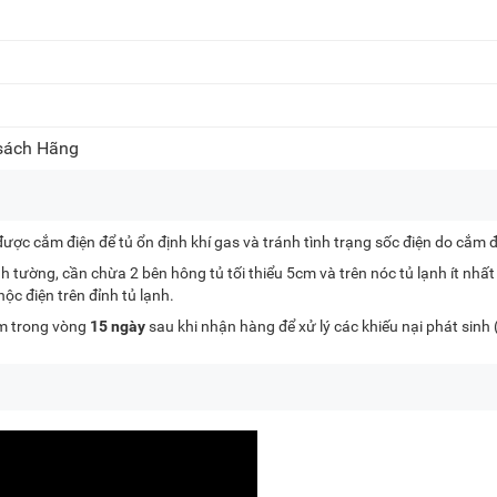
 sách Hãng
 được cắm điện để tủ ổn định khí gas và tránh tình trạng sốc điện do cắm đ
 tường, cần chừa 2 bên hông tủ tối thiểu 5cm và trên nóc tủ lạnh ít nhất
c điện trên đỉnh tủ lạnh.
kèm trong vòng
15 ngày
sau khi nhận hàng để xử lý các khiếu nại phát sinh