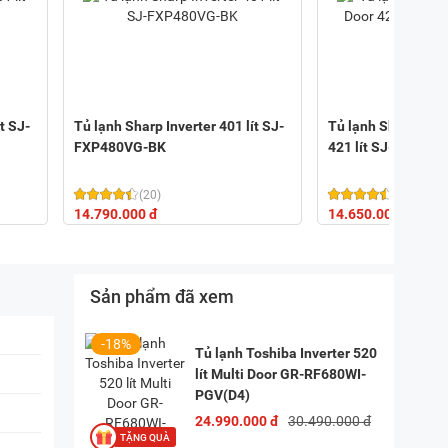
t SJ-
Tủ lạnh Sharp Inverter 401 lít SJ-
Tủ lạnh Sharp Inve
FXP480VG-BK
421 lít SJ-FXP51
(20)
(2)
14.790.000 đ
14.650.000 đ
17.
Sản phẩm đã xem
-18%
Tủ lạnh Toshiba Inverter 520
lít Multi Door GR-RF680WI-
PGV(D4)
24.990.000 đ
30.490.000 đ