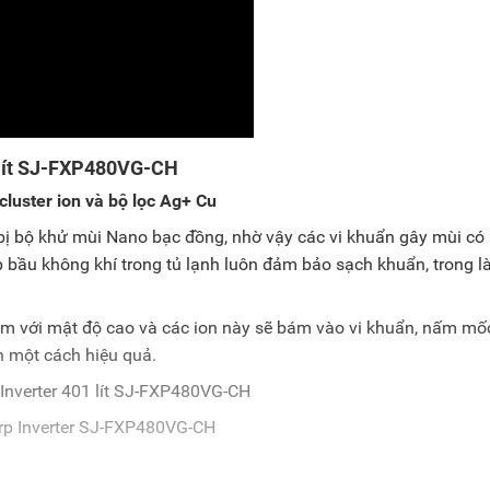
01 lít SJ-FXP480VG-CH
luster ion và bộ lọc Ag+ Cu
bị bộ khử mùi Nano bạc đồng, nhờ vậy các vi khuẩn gây mùi có 
iúp bầu không khí trong tủ lạnh luôn đảm bảo sạch khuẩn, trong l
âm với mật độ cao và các ion này sẽ bám vào vi khuẩn, nấm mố
n một cách hiệu quả.
rp Inverter SJ-FXP480VG-CH