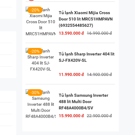
-20%
Tủ lạnh Xiaomi Mijia Cross
Door 510 lít MRC51HMPAVN
(6932554485627)
13.590.000 đ
16.990.000 đ
-20%
Tủ lạnh Sharp Inverter 404 lít
SJ-FX420V-SL
11.990.000 đ
14.900.000 đ
-30%
Tủ lạnh Samsung Inverter
488 lít Multi Door
RF48A4000B4/SV
15.990.000 đ
22.900.000 đ