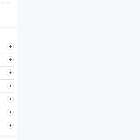
 chức
hi mở
 độ
lạnh.