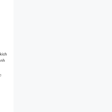
kích
ành
c