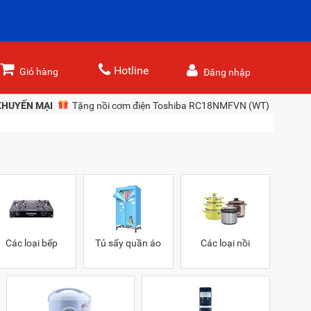
Hotline
Giỏ hàng
Đăng nhập
KHUYẾN MẠI
Tặng nồi cơm điện Toshiba RC18NMFVN (WT) khi mua t
Các loại bếp
Tủ sấy quần áo
Các loại nồi