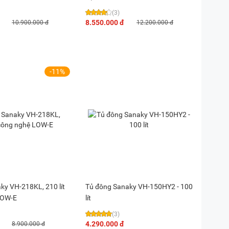
(3)
8.550.000 đ
10.900.000 đ
12.200.000 đ
-11%
ky VH-218KL, 210 lít
Tủ đông Sanaky VH-150HY2 - 100
LOW-E
lít
(3)
4.290.000 đ
8.900.000 đ