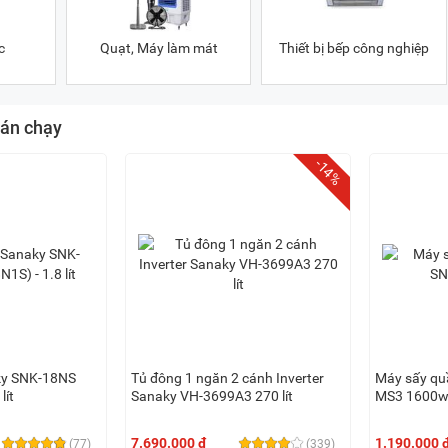
c
Quạt, Máy làm mát
Thiết bị bếp công nghiệp
án chạy
-14%
ky SNK-18NS
Tủ đông 1 ngăn 2 cánh Inverter
Máy sấy qu
lít
Sanaky VH-3699A3 270 lít
MS3 1600
7.690.000 đ
1.190.000 
(77)
(339)