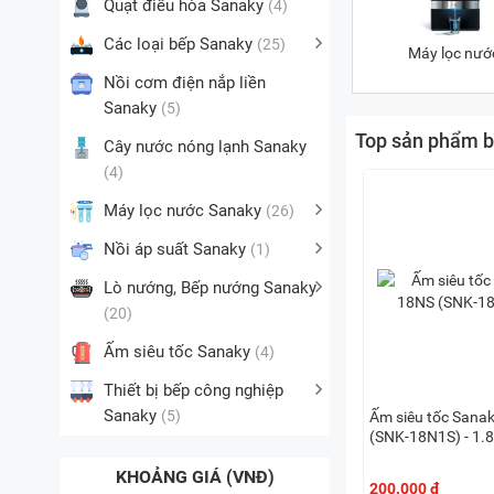
Quạt điều hòa Sanaky
(4)
Các loại bếp Sanaky
(25)
Máy lọc nướ
Nồi cơm điện nắp liền
Sanaky
(5)
Top sản phẩm b
Cây nước nóng lạnh Sanaky
(4)
Máy lọc nước Sanaky
(26)
Nồi áp suất Sanaky
(1)
Lò nướng, Bếp nướng Sanaky
(20)
Ấm siêu tốc Sanaky
(4)
Thiết bị bếp công nghiệp
Sanaky
(5)
Ấm siêu tốc Sana
(SNK-18N1S) - 1.8 
KHOẢNG GIÁ (VNĐ)
200.000 đ