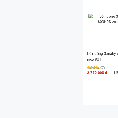
Lò nướng Sanaky 
inox 80 lít
(7)
2.750.000 đ
3.