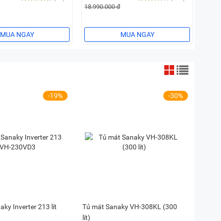
18.990.000 đ
MUA NGAY
MUA NGAY
-19%
-30%
ky Inverter 213 lít
Tủ mát Sanaky VH-308KL (300
lít)