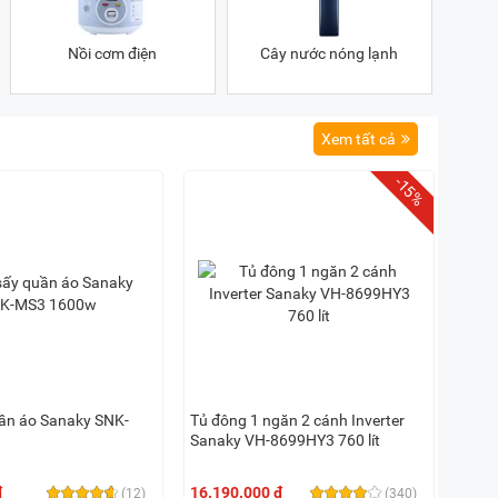
Nồi cơm điện
Cây nước nóng lạnh
Xem tất cả
-15%
ần áo Sanaky SNK-
Tủ đông 1 ngăn 2 cánh Inverter
w
Sanaky VH-8699HY3 760 lít
đ
16.190.000 đ
(12)
(340)