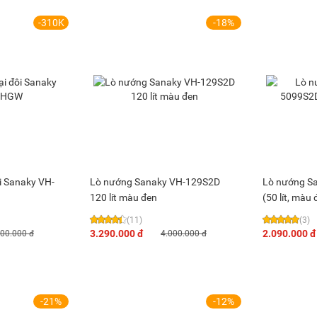
-310K
-18%
i Sanaky VH-
Lò nướng Sanaky VH-129S2D
Lò nướng S
120 lít màu đen
(50 lít, màu 
(11)
(3)
3.290.000 đ
2.090.000 đ
400.000 đ
4.000.000 đ
-21%
-12%