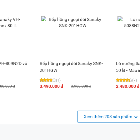
VH-809N2D vỏ
Bếp hồng ngoại đôi Sanaky SNK-
Lò nướng S
201HGW
50 lít - Mà
(1)
(7)
3.490.000 đ
2.480.000 đ
500.000 đ
3.960.000 đ
Xem thêm 203 sản phẩm