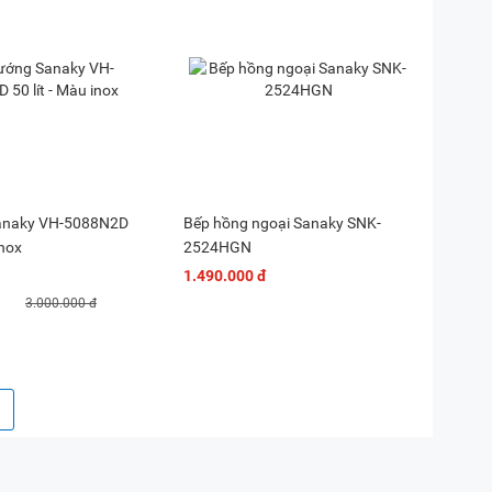
anaky VH-5088N2D
Bếp hồng ngoại Sanaky SNK-
u inox
2524HGN
1.490.000 đ
3.000.000 đ