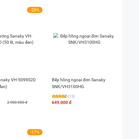
-28%
anaky VH-5099S2D
Bếp hồng ngoại đơn Sanaky
đen)
SNK/VH3100HG
(15)
649.000 đ
2.900.000 đ
-17%