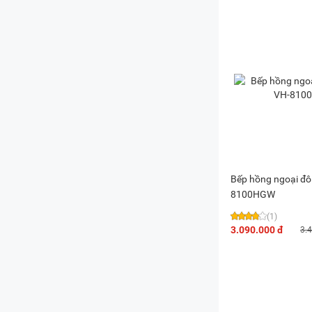
Bếp hồng ngoại đô
8100HGW
(1)
3.090.000 đ
3.