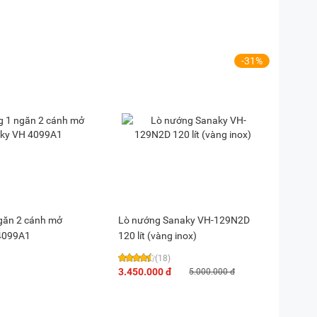
-31%
găn 2 cánh mở
Lò nướng Sanaky VH-129N2D
4099A1
120 lít (vàng inox)
(18)
3.450.000 đ
5.000.000 đ