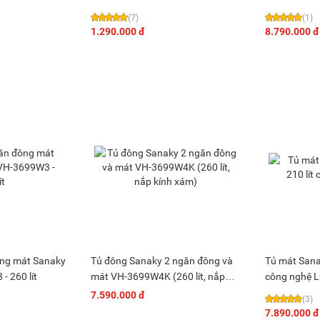
(7)
(1)
1.290.000 đ
8.790.000 đ
ông mát Sanaky
Tủ đông Sanaky 2 ngăn đông và
Tủ mát Sana
Inveter VH-3699W3 - 260 lít
mát VH-3699W4K (260 lít, nắp
công nghệ 
kính xám)
7.590.000 đ
(3)
7.890.000 đ