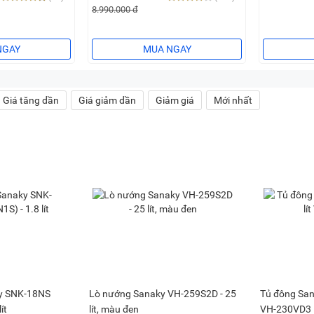
8.990.000 đ
NGAY
MUA NGAY
Giá tăng dần
Giá giảm dần
Giảm giá
Mới nhất
ky SNK-18NS
Lò nướng Sanaky VH-259S2D - 25
Tủ đông Sana
ít
lít, màu đen
VH-230VD3