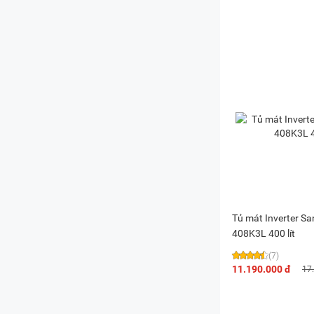
Tủ mát Inverter S
408K3L 400 lít
(7)
11.190.000 đ
17