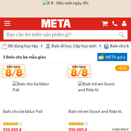
Đồ dùng học tập
Balo đi học, Cặp học sinh
Balo cho bé
2
Balo cho bé mẫu giáo
META gợi ý
-41%
Balo cho bé bbluv Pak
Balo trẻ em Scoot and Ride 6L
(2)
(1)
320.000 đ
590.000 đ
1.003.000 đ