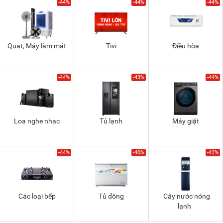
-44%
-44%
-44%
Quạt, Máy làm mát
Tivi
Điều hòa
-44%
-43%
-44%
Loa nghe nhạc
Tủ lạnh
Máy giặt
-44%
-40%
-42%
Các loại bếp
Tủ đông
Cây nước nóng
lạnh