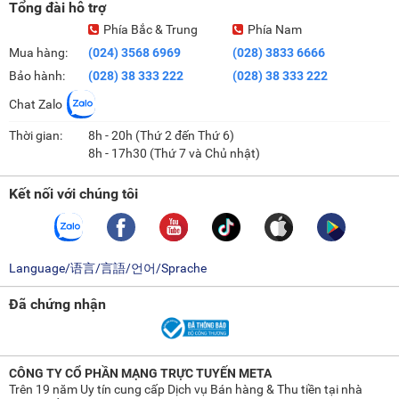
Tổng đài hỗ trợ
Balo kéo và balo truyền thống.
Phía Bắc & Trung
Phía Nam
Balo kéo
: Loại balo này thường có giá đắt hơn so với dòng balo đeo
vai truyền thống. Khi di chuyển, bé sẽ sử dụng cần và kéo balo theo.
Mua hàng:
(024) 3568 6969
(028) 3833 6666
Balo kéo không tác dụng trực tiếp đến hệ xương của bé, cũng khá dễ
Bảo hành:
(028) 38 333 222
(028) 38 333 222
để sử dụng nên ngày càng được nhiều bậc phụ huynh chọn lựa.
Chat Zalo
Balo truyền thống
: Loại balo đeo vai này vẫn phổ biến nhất và có
mức giá rẻ hơn so với balo kéo.
Thời gian:
8h - 20h (Thứ 2 đến Thứ 6)
8h - 17h30 (Thứ 7 và Chủ nhật)
Đặc điểm chung của các loại balo cho bé
Độ tuổi đi nhà trẻ của bé có thể bắt đầu từ khi 6 tháng tới 5 tuổi.
Kết nối với chúng tôi
Tuy nhiên, hầu hết các dòng balo cho bé lại chỉ được thiết kế để
phù hợp cho trẻ từ 3 đến 5 tuổi sử dụng.
Với các bé nhỏ hơn, trang bị balo vẫn cần thiết, thế nhưng hầu hết
việc mang và xách balo đều là công việc của cha mẹ, người đưa
Language/语言/言語/언어/Sprache
đón trẻ thực hiện.
Balo cho trẻ mẫu giáo cũng vẫn giống với những chiếc balo khác,
Đã chứng nhận
có quai xách, quai đeo 2 bên và được trang bị nhiều ngăn đựng.
Kiểu dáng và màu sắc sẽ là yếu tố hàng đầu mà các hãng sản
xuất chú trọng, bởi với các bé mẫu giáo, một chiếc balo với hình
thù ngộ nghĩnh đáng yêu sẽ giúp các con có thêm hứng thú mỗi
CÔNG TY CỔ PHẦN MẠNG TRỰC TUYẾN META
Trên 19 năm Uy tín cung cấp Dịch vụ Bán hàng & Thu tiền tại nhà
khi đến lớp.