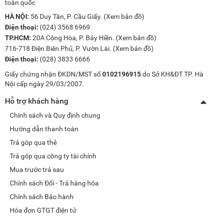
toàn quốc
Ngoài ra, chất liệu cũng là yếu tố được các hãng quan tâm chú ý.
HÀ NỘI:
56 Duy Tân, P. Cầu Giấy. (
Xem bản đồ
)
Các chất liệu thường rất nhẹ nhằm giảm thiểu tối đa trọng lượng
lên cơ thể của bé.
Điện thoại:
(024) 3568 6969
TP.HCM:
20A Cộng Hòa, P. Bảy Hiền. (
Xem bản đồ
)
Kinh nghiệm lựa chọn balo cho bé an toàn và phù hợp
716-718 Điện Biên Phủ, P. Vườn Lài. (
Xem bản đồ
)
Chọn balo theo thiết kế
Điện thoại:
(028) 3833 6666
Balo cho bé mẫu giáo thường dùng để đựng quần áo, sữa vì thế cũng
Giấy chứng nhận ĐKDN/MST số
0102196915
do Sở KH&ĐT TP. Hà
không nên chọn loại quá nhiều ngăn, đặc biệt là những ngăn nhỏ bởi
Nội cấp ngày 29/03/2007.
nó sẽ khó để bé có thể sử dụng.
Hỗ trợ khách hàng
Ngoài ra, nên chú ý chọn những chiếc balo có chất liệu siêu nhẹ và
chống nước.
Chính sách và Quy định chung
Chọn balo theo sở thích của bé
Hướng dẫn thanh toán
Đây nên là ưu tiên hàng đầu khi đưa ra quyết định mua, bởi balo sẽ
Trả góp qua thẻ
gắn liền với trẻ. Nếu đúng với sở thích của bé, các bé sẽ có hứng thú
Trả góp qua công ty tài chính
hơn mỗi khi đến lớp.
Mua trước trả sau
Chọn balo theo thương hiệu
Chính sách Đổi - Trả hàng hóa
Một thương hiệu uy tín, đáng tin cậy sẽ là nguồn cung cấp cho bạn
những mẫu balo chất lượng, an toàn đối với sức khỏe của bé.
Chính sách Bảo hành
Một vài gợi ý cho bạn như:
Hami
,
Bitex
...
Hóa đơn GTGT điện tử