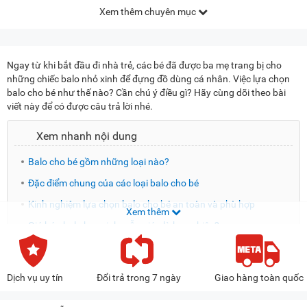
Xem thêm chuyên mục
Ngay từ khi bắt đầu đi nhà trẻ, các bé đã được ba mẹ trang bị cho
những chiếc balo nhỏ xinh để đựng đồ dùng cá nhân. Việc lựa chọn
balo cho bé như thế nào? Cần chú ý điều gì? Hãy cùng dõi theo bài
viết này để có được câu trả lời nhé.
Xem nhanh nội dung
Balo cho bé gồm những loại nào?
Đặc điểm chung của các loại balo cho bé
Kinh nghiệm lựa chọn balo cho bé an toàn và phù hợp
Xem thêm
Giá bán balo học sinh mẫu giáo là bao nhiêu?
Mua balo cho bé ở đâu chất lượng, giá rẻ?
Balo cho bé gồm những loại nào?
Dịch vụ uy tín
Đổi trả trong 7 ngày
Giao hàng toàn quốc
Hiện nay trên thị trường, balo cho bé được chia ra làm 2 loại chính là