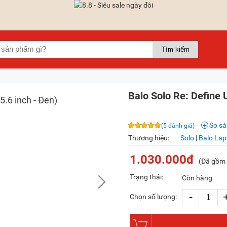
Balo Solo Re: Define 
So s
(5 đánh giá)
Thương hiệu:
Solo
|
Balo Lap
1.030.000đ
(Đã gồm
Trạng thái:
Còn hàng
-
Chọn số lượng: