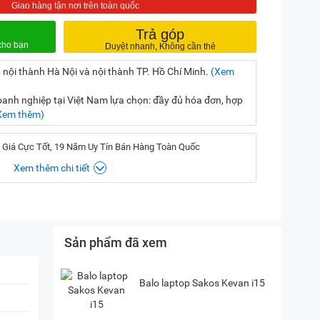
Trả góp
 nội thành Hà Nội và nội thành TP. Hồ Chí Minh.
(Xem
nh nghiệp tại Việt Nam lựa chọn: đầy đủ hóa đơn, hợp
Xem thêm)
 Giá Cực Tốt, 19 Năm Uy Tín Bán Hàng Toàn Quốc
Xem thêm chi tiết
, Hà Nội
(
Chỉ đường)
Sản phẩm đã xem
iền, TP. HCM
(
Chỉ đường)
P. Vườn Lài, TP. HCM
(
Chỉ đường)
Balo laptop Sakos Kevan i15