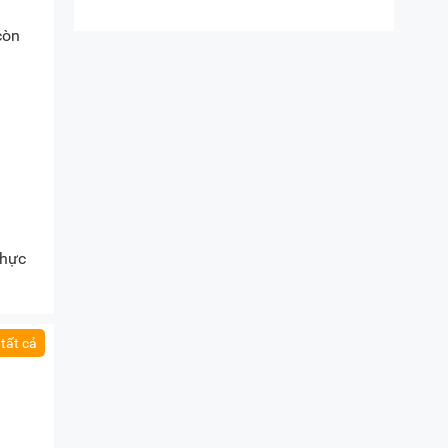
còn
thực
tất cả