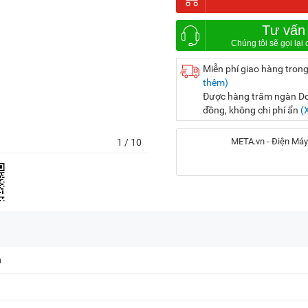
Tư vấn
Miễn phí giao hàng trong
thêm)
Được hàng trăm ngàn Doa
đồng, không chi phí ẩn
(
META.vn - Điện Máy
1
/ 10
Địa chỉ:
56 Duy Tân, P. Cầu Giấy
20A Cộng Hòa, P. Bảy H
m
716-718 Điện Biên Phủ, 