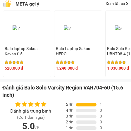
META gợi ý
Xem tất cả
Balo laptop Sakos
Balo Laptop Sakos
Balo Solo Re:
Kevan i15
HERO
UBN708-4 (15
Đen)
520.000 đ
1.240.000 đ
1.030.000 đ
Đánh giá Balo Solo Varsity Region VAR704-60 (15.6
inch)
5
1
4
0
Đánh giá trung bình
3
0
(Có 1 đánh giá)
2
0
5.0
/5
1
0