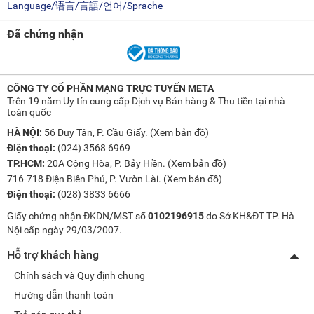
Language/语言/言語/언어/Sprache
Đã chứng nhận
CÔNG TY CỔ PHẦN MẠNG TRỰC TUYẾN META
Trên 19 năm Uy tín cung cấp Dịch vụ Bán hàng & Thu tiền tại nhà
toàn quốc
HÀ NỘI:
56 Duy Tân, P. Cầu Giấy. (
Xem bản đồ
)
Điện thoại:
(024) 3568 6969
TP.HCM:
20A Cộng Hòa, P. Bảy Hiền. (
Xem bản đồ
)
716-718 Điện Biên Phủ, P. Vườn Lài. (
Xem bản đồ
)
Điện thoại:
(028) 3833 6666
Giấy chứng nhận ĐKDN/MST số
0102196915
do Sở KH&ĐT TP. Hà
Nội cấp ngày 29/03/2007.
Hỗ trợ khách hàng
Chính sách và Quy định chung
Hướng dẫn thanh toán