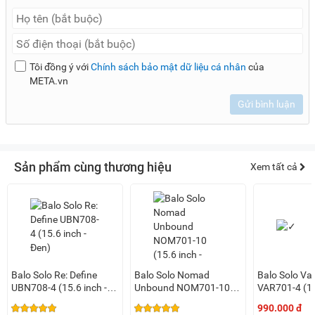
Tôi đồng ý với
Chính sách bảo mật dữ liệu cá nhân
của
META.vn
Gửi bình luận
Sản phẩm cùng thương hiệu
Xem tất cả
Balo Solo Re: Define
Balo Solo Nomad
Balo Solo Var
UBN708-4 (15.6 inch -
Unbound NOM701-10
VAR701-4 (15
Đen)
(15.6 inch - Xám)
đen)
990.000 đ