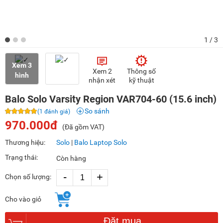
1
/ 3
Xem 3
Xem 2
Thông số
hình
nhận xét
kỹ thuật
Balo Solo Varsity Region VAR704-60 (15.6 inch)
So sánh
(1 đánh giá)
970.000đ
(Đã gồm VAT)
Thương hiệu:
Solo
|
Balo Laptop Solo
Trạng thái:
Còn hàng
-
+
Chọn số lượng:
Cho vào giỏ
Đặt mua