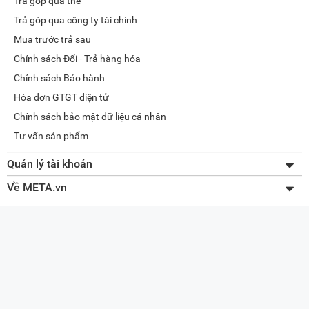
Trả góp qua thẻ
Trả góp qua công ty tài chính
Mua trước trả sau
Chính sách Đổi - Trả hàng hóa
Chính sách Bảo hành
Hóa đơn GTGT điện tử
Chính sách bảo mật dữ liệu cá nhân
Tư vấn sản phẩm
Quản lý tài khoản
Thay đổi thông tin
Về META.vn
Lấy lại mật khẩu
Giới thiệu về META
Tra cứu đơn hàng
Liên hệ
Quản lý giỏ hàng
Tuyển dụng
Sơ đồ website
Đối tác doanh nghiệp