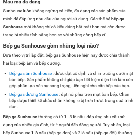
Mẫu mã đa dạng
Sunhouse luôn không ngừng cải tiến, đa dạng các sản phẩm của
mình để đáp ứng nhu cầu của người sử dụng. Các thế hệ
bếp ga
Sunhouse
mới không chỉ có kiểu dáng bắt mắt hơn mà còn được
trang bị nhiều tính năng hơn so với những dòng bếp cũ.
Bếp ga Sunhouse gồm những loại nào?
Dựa theo vị trí lắp đặt, bếp gas Sunhouse hiện nay được chia thành
hai loại: bếp âm và bếp dương.
Bếp gas âm Sunhouse
: được đặt cố định và chìm xuống dưới mặt
bàn bếp. Sản phẩm không chỉ giúp bạn tiết kiệm diện tích làm còn
góp phần tạo nên sự sang trọng, tiện nghi cho căn bếp của bạn.
Bếp gas dương Sunhouse
: đặt nổi phía trên mặt bàn bếp. Chân
bếp được thiết kế chắc chắn không lo bị trơn trượt trong quá trình
đun.
Bếp ga Sunhouse
thường có từ 1 - 3 lò nấu, đáp ứng nhu cầu sử
dụng của nhiều gia đình, từ ít người đến đông người. Tuy nhiên, loại
bếp Sunhouse 1 lò nấu (bếp ga đơn) và 2 lò nấu (bếp ga đôi) thường