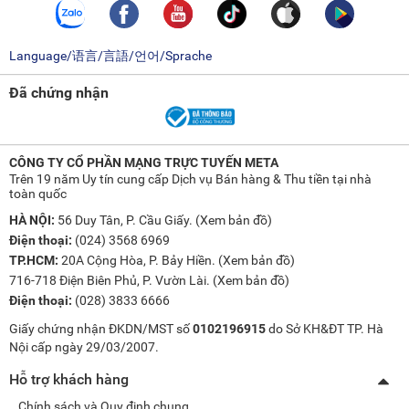
Language/语言/言語/언어/Sprache
Đã chứng nhận
CÔNG TY CỔ PHẦN MẠNG TRỰC TUYẾN META
Trên 19 năm Uy tín cung cấp Dịch vụ Bán hàng & Thu tiền tại nhà
toàn quốc
HÀ NỘI:
56 Duy Tân, P. Cầu Giấy. (
Xem bản đồ
)
Điện thoại:
(024) 3568 6969
TP.HCM:
20A Cộng Hòa, P. Bảy Hiền. (
Xem bản đồ
)
716-718 Điện Biên Phủ, P. Vườn Lài. (
Xem bản đồ
)
Điện thoại:
(028) 3833 6666
Giấy chứng nhận ĐKDN/MST số
0102196915
do Sở KH&ĐT TP. Hà
Nội cấp ngày 29/03/2007.
Hỗ trợ khách hàng
Chính sách và Quy định chung