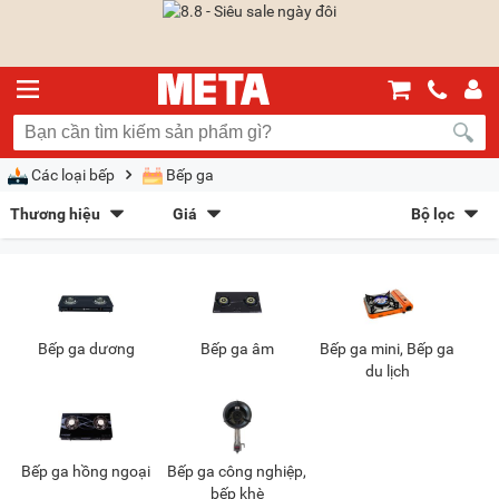
Các loại bếp
Bếp ga
Thương hiệu
Giá
Bộ lọc
Sunhouse
(19)
NaMilux
(27)
Sắp xếp theo
Rinnai
(5)
Sakura
(30)
Bán chạy nhất
Giá tăng dần
Giá giảm dần
Giảm giá
Electrolux
(14)
Galen
(2)
Tiross
(1)
Maxsun
(15)
Mới nhất
Trả góp
META gợi ý
Bếp ga dương
Bếp ga âm
Bếp ga mini, Bếp ga
Teka
(6)
Kaff
(8)
du lịch
Kiểu hiển thị
Dạng lưới
Danh sách
Chọn khoảng giá
Bếp ga hồng ngoại
Bếp ga công nghiệp,
bếp khè