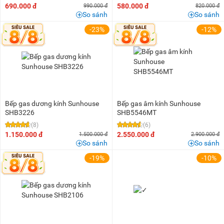
690.000 đ
580.000 đ
990.000 đ
820.000 đ
So sánh
So sánh
-23%
-12%
Bếp gas dương kính Sunhouse
Bếp gas âm kính Sunhouse
SHB3226
SHB5546MT
(8)
(6)
1.150.000 đ
2.550.000 đ
1.500.000 đ
2.900.000 đ
So sánh
So sánh
-19%
-10%