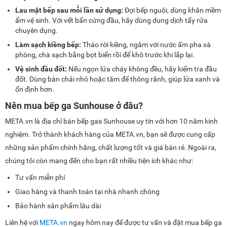
Lau mặt bếp sau mỗi lần sử dụng:
Đợi bếp nguội, dùng khăn mềm
ẩm vệ sinh. Với vết bẩn cứng đầu, hãy dùng dung dịch tẩy rửa
chuyên dụng.
Làm sạch kiềng bếp:
Tháo rời kiềng, ngâm với nước ấm pha xà
phòng, chà sạch bằng bọt biển rồi để khô trước khi lắp lại.
Vệ sinh đầu đốt:
Nếu ngọn lửa cháy không đều, hãy kiểm tra đầu
đốt. Dùng bàn chải nhỏ hoặc tăm để thông rãnh, giúp lửa xanh và
ổn định hơn.
Nên mua bếp ga Sunhouse ở đâu?
META.vn là địa chỉ bán bếp gas Sunhouse uy tín với hơn 10 năm kinh
nghiệm. Trở thành khách hàng của META.vn, bạn sẽ được cung cấp
những sản phẩm chính hãng, chất lượng tốt và giá bán rẻ. Ngoài ra,
chúng tôi còn mang đến cho bạn rất nhiều tiện ích khác như:
Tư vấn miễn phí
Giao hàng và thanh toán tại nhà nhanh chóng
Bảo hành sản phẩm lâu dài
Liên hệ với
META.vn
ngay hôm nay để được tư vấn và đặt mua bếp ga