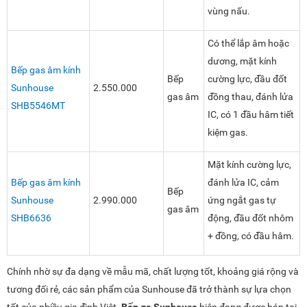
vùng nấu.
Có thể lắp âm hoặc
dương, mặt kính
Bếp gas âm kính
Bếp
cường lực, đầu đốt
Sunhouse
2.550.000
gas âm
đồng thau, đánh lửa
SHB5546MT
IC, có 1 đầu hâm tiết
kiệm gas.
Mặt kính cường lực,
Bếp gas âm kính
đánh lửa IC, cảm
Bếp
Sunhouse
2.990.000
ứng ngắt gas tự
gas âm
SHB6636
động, đầu đốt nhôm
+ đồng, có đầu hâm.
Chính nhờ sự đa dạng về mẫu mã, chất lượng tốt, khoảng giá rộng và
tương đối rẻ, các sản phẩm của Sunhouse đã trở thành sự lựa chọn
tốt của nhiều gia đình Việt.
Bếp ga Sunhouse
hiện đang được bán tại