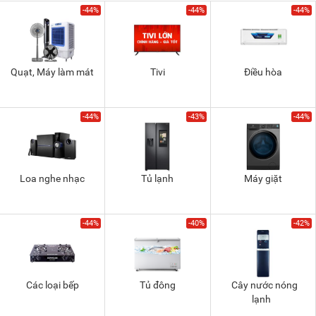
-44%
-44%
-44%
Quạt, Máy làm mát
Tivi
Điều hòa
-44%
-43%
-44%
Loa nghe nhạc
Tủ lạnh
Máy giặt
-44%
-40%
-42%
Các loại bếp
Tủ đông
Cây nước nóng
lạnh