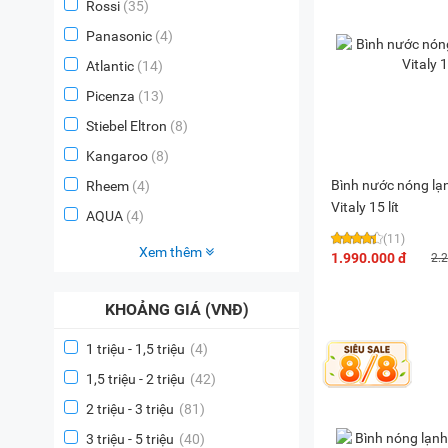
Rossi
(35)
Panasonic
(4)
Atlantic
(14)
Picenza
(13)
Stiebel Eltron
(8)
Kangaroo
(8)
Bình nước nóng lạ
Rheem
(4)
Vitaly 15 lít
AQUA
(4)
(11)
Xem thêm
1.990.000 đ
2.
KHOẢNG GIÁ (VNĐ)
1 triệu - 1,5 triệu
(4)
1,5 triệu - 2 triệu
(42)
2 triệu - 3 triệu
(81)
3 triệu - 5 triệu
(40)