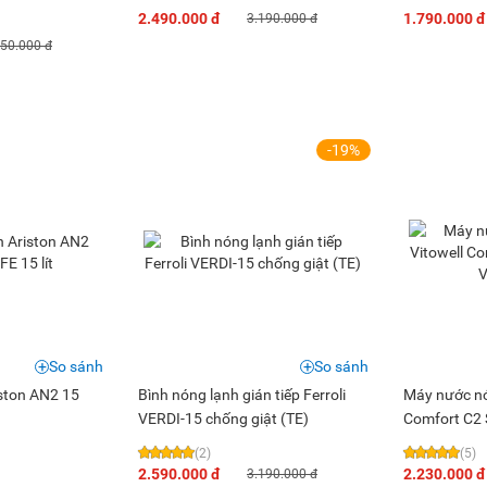
2500W
2.490.000 đ
1.790.000 đ
3.190.000 đ
150.000 đ
-19%
So sánh
So sánh
iston AN2 15
Bình nóng lạnh gián tiếp Ferroli
Máy nước nón
VERDI-15 chống giật (TE)
Comfort C2
Slim15L
(2)
(5)
2.590.000 đ
2.230.000 đ
3.190.000 đ