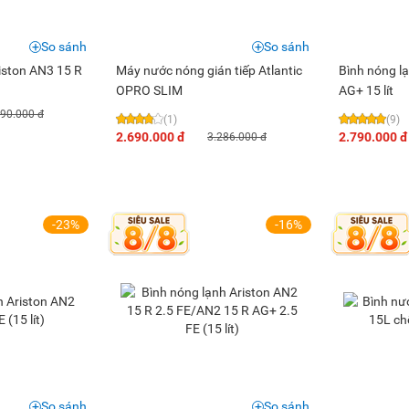
So sánh
So sánh
iston AN3 15 R
Máy nước nóng gián tiếp Atlantic
Bình nóng lạ
OPRO SLIM
AG+ 15 lít
990.000 đ
(1)
(9)
2.690.000 đ
2.790.000 đ
3.286.000 đ
-23%
-16%
So sánh
So sánh