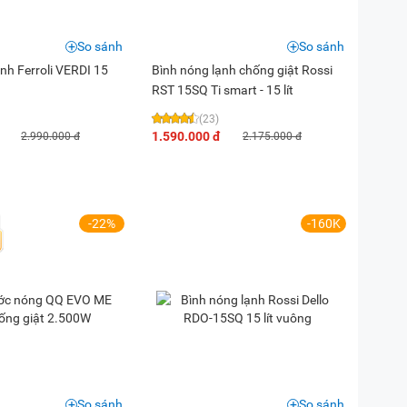
So sánh
So sánh
nh Ferroli VERDI 15
Bình nóng lạnh chống giật Rossi
RST 15SQ Ti smart - 15 lít
(23)
1.590.000 đ
2.990.000 đ
2.175.000 đ
-22%
-160K
So sánh
So sánh