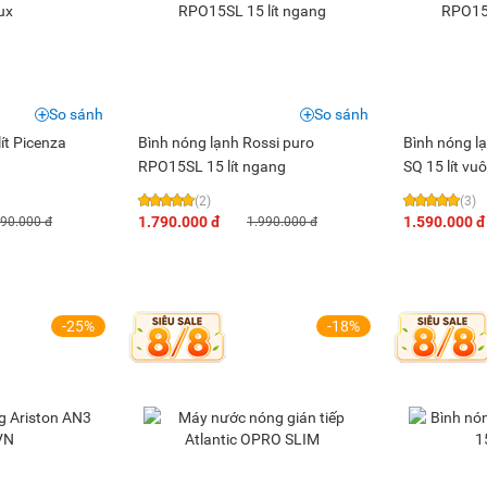
So sánh
So sánh
ít Picenza
Bình nóng lạnh Rossi puro
Bình nóng l
RPO15SL 15 lít ngang
SQ 15 lít vu
(2)
(3)
1.790.000 đ
1.590.000 đ
190.000 đ
1.990.000 đ
-25%
-18%