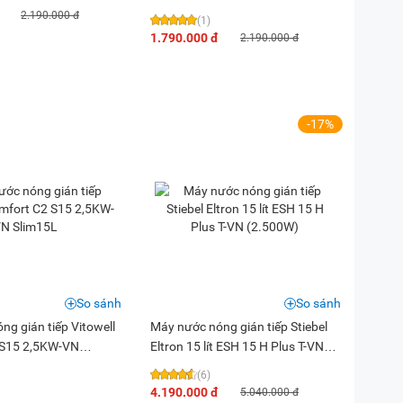
2.190.000 đ
(1)
1.790.000 đ
2.190.000 đ
-17%
So sánh
So sánh
g gián tiếp Vitowell
Máy nước nóng gián tiếp Stiebel
 S15 2,5KW-VN
Eltron 15 lít ESH 15 H Plus T-VN
(2.500W)
(6)
4.190.000 đ
5.040.000 đ