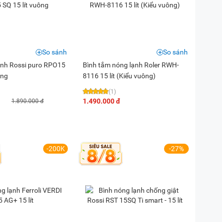
So sánh
So sánh
ạnh Rossi puro RPO15
Bình tắm nóng lạnh Roler RWH-
ông
8116 15 lít (Kiểu vuông)
(1)
1.490.000 đ
1.890.000 đ
-200K
-27%