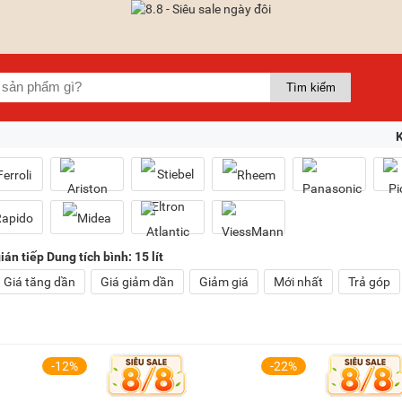
án tiếp Dung tích bình: 15 lít
Giá tăng dần
Giá giảm dần
Giảm giá
Mới nhất
Trả góp
-12%
-22%