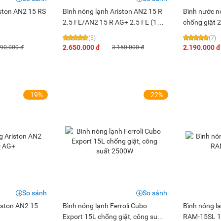
iston AN2 15 RS
Bình nóng lạnh Ariston AN2 15 R
Bình nước 
2.5 FE/AN2 15 R AG+ 2.5 FE (15
chống giật 
lít)
(5)
(7)
2.650.000 đ
2.190.000 đ
890.000 đ
3.150.000 đ
-19%
-22%
So sánh
So sánh
iston AN2 15
Bình nóng lạnh Ferroli Cubo
Bình nóng l
Export 15L chống giật, công suất
RAM-15SL 15