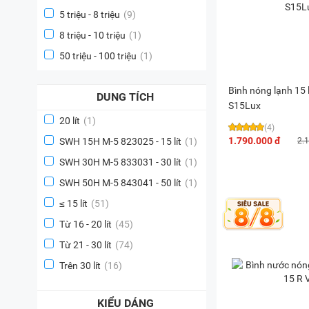
5 triệu - 8 triệu
(9)
8 triệu - 10 triệu
(1)
50 triệu - 100 triệu
(1)
Bình nóng lạnh 15 l
DUNG TÍCH
S15Lux
20 lít
(1)
(4)
1.790.000 đ
SWH 15H M-5 823025 - 15 lít
(1)
2.
SWH 30H M-5 833031 - 30 lít
(1)
SWH 50H M-5 843041 - 50 lít
(1)
≤ 15 lít
(51)
Từ 16 - 20 lít
(45)
Từ 21 - 30 lít
(74)
Trên 30 lít
(16)
KIỂU DÁNG