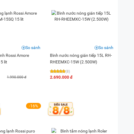
So sánh
So sánh
ạnh Rossi Amore
Bình nước nóng gián tiếp 15L RH-
 lít
RHEEMXC-15W (2.500W)
(8)
2.690.000 đ
1.990.000 đ
-16%