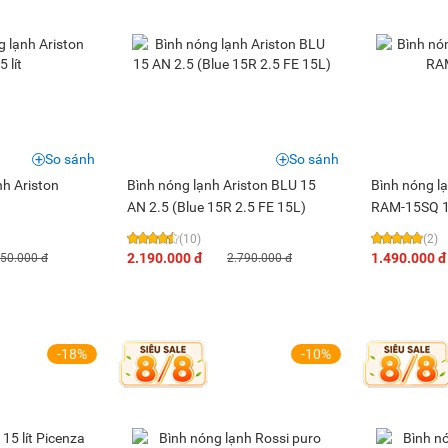
So sánh
So sánh
nh Ariston
Bình nóng lạnh Ariston BLU 15
Bình nóng l
AN 2.5 (Blue 15R 2.5 FE 15L)
RAM-15SQ 15
(10)
(2)
2.190.000 đ
1.490.000 đ
250.000 đ
2.790.000 đ
-18%
-10%