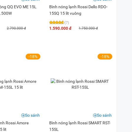
nóng QQ EVO ME 15L
Bình nóng lạnh Rossi Dello RDO-
2.500W
15SQ 15 lít vuông
(7)
1.590.000 đ
2.790.000 đ
1.750.000 đ
-18%
-18%
So sánh
So sánh
ạnh Rossi Amore
Bình nóng lạnh Rossi SMART RST-
 lít
15SL