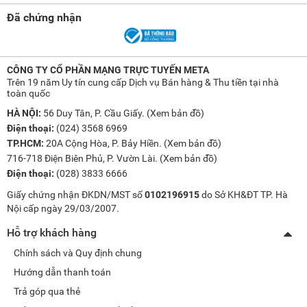
Đã chứng nhận
CÔNG TY CỔ PHẦN MẠNG TRỰC TUYẾN META
Trên 19 năm Uy tín cung cấp Dịch vụ Bán hàng & Thu tiền tại nhà
toàn quốc
HÀ NỘI:
56 Duy Tân, P. Cầu Giấy. (
Xem bản đồ
)
Điện thoại:
(024) 3568 6969
TP.HCM:
20A Cộng Hòa, P. Bảy Hiền. (
Xem bản đồ
)
716-718 Điện Biên Phủ, P. Vườn Lài. (
Xem bản đồ
)
Điện thoại:
(028) 3833 6666
Giấy chứng nhận ĐKDN/MST số
0102196915
do Sở KH&ĐT TP. Hà
Nội cấp ngày 29/03/2007.
Hỗ trợ khách hàng
Chính sách và Quy định chung
Hướng dẫn thanh toán
Trả góp qua thẻ