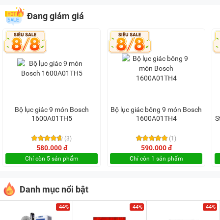
Đang giảm giá
Bộ lục giác 9 món Bosch
Bộ lục giác bông 9 món Bosch
1600A01TH5
1600A01TH4
S
(3)
(1)
580.000 đ
590.000 đ
Chỉ còn 5 sản phẩm
Chỉ còn 1 sản phẩm
Danh mục nổi bật
-44%
-44%
-44%