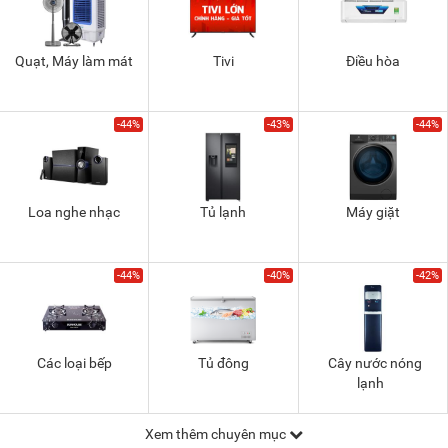
Quạt, Máy làm mát
Tivi
Điều hòa
-44%
-43%
-44%
Loa nghe nhạc
Tủ lạnh
Máy giặt
-44%
-40%
-42%
Các loại bếp
Tủ đông
Cây nước nóng
lạnh
Xem thêm chuyên mục