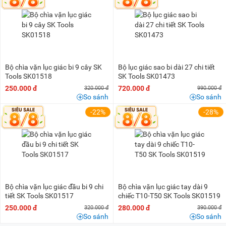
100K - 200K
(5)
200K - 500K
(22)
500K - 1 triệu
(3)
Bộ chìa vặn lục giác bi 9 cây SK
Bộ lục giác sao bi dài 27 chi tiết
Tools SK01518
SK Tools SK01473
250.000 đ
720.000 đ
320.000 đ
990.000 đ
So sánh
So sánh
-22%
-28%
Bộ chìa vặn lục giác đầu bi 9 chi
Bộ chìa vặn lục giác tay dài 9
tiết SK Tools SK01517
chiếc T10-T50 SK Tools SK01519
250.000 đ
280.000 đ
320.000 đ
390.000 đ
So sánh
So sánh