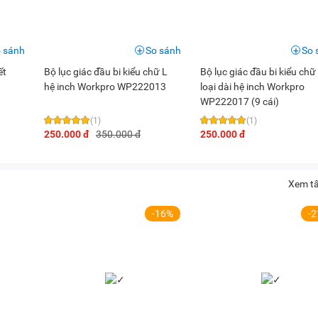
 sánh
So sánh
So 
ết
Bộ lục giác đầu bi kiểu chữ L
Bộ lục giác đầu bi kiểu chữ
hệ inch Workpro WP222013
loại dài hệ inch Workpro
WP222017 (9 cái)
(1)
(1)
250.000 đ
350.000 đ
250.000 đ
Xem tấ
-16%
-