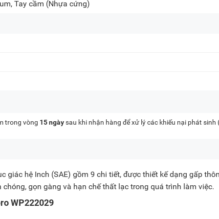
ium, Tay cầm
(Nhựa cứng)
kèm trong vòng
15 ngày
sau khi nhận hàng để xử lý các khiếu nại phát sinh
lục giác hệ Inch (SAE) gồm 9 chi tiết, được thiết kế dạng gấp thô
chóng, gọn gàng và hạn chế thất lạc trong quá trình làm việc.
kpro WP222029