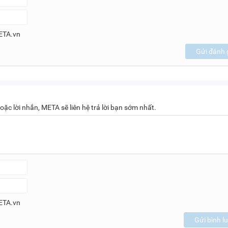
ETA.vn
Gửi đánh 
oặc lời nhắn, META sẽ liên hệ trả lời bạn sớm nhất.
ETA.vn
Gửi bình l