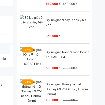
580.000 đ
650.000 đ
Bộ lục giác 9 cây Stanley 69-
256
350.000 đ
-16%
Bộ lục giác bông 9 món Bosch
1600A01TH4
 (nếu
590.000 đ
700.000 đ
-21%
ng
Bộ lục giác thẳng hệ mét
Stanley 69-251 (8 cái, 1.5mm
- 6mm)
150.000 đ
190.000 đ