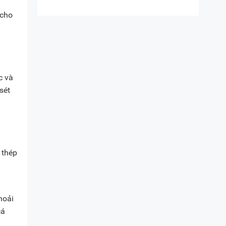
 cho
c và
sét
 thép
hoải
cá