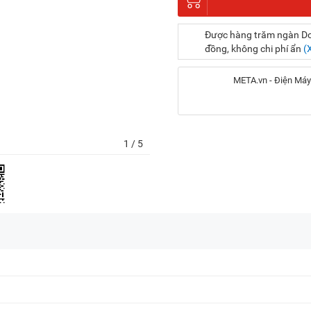
Được hàng trăm ngàn Doa
đồng, không chi phí ẩn
(
META.vn - Điện Máy
Địa chỉ:
1
/ 5
56 Duy Tân, P. Cầu Giấy
20A Cộng Hòa, P. Bảy H
716-718 Điện Biên Phủ, 