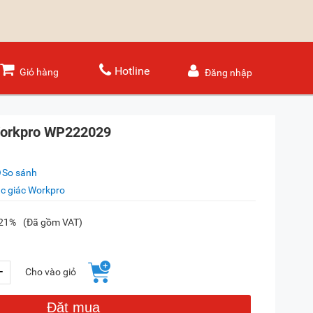
Hotline
Giỏ hàng
Đăng nhập
 Workpro WP222029
So sánh
ục giác Workpro
-21%
(Đã gồm VAT)
+
Cho vào giỏ
Đặt mua