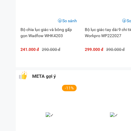
So sánh
So
Bộ chìa lục giác và bông gấp
Bộ lục giác tay dài 9 chi ti
gọn Wadfow WHK4203
Workpro WP222027
241.000 đ
290.000 đ
299.000 đ
390.000 đ
META gợi ý
-11%