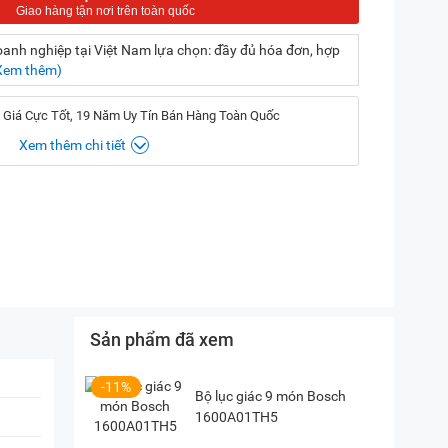
nh nghiệp tại Việt Nam lựa chọn: đầy đủ hóa đơn, hợp
Xem thêm)
 Giá Cực Tốt, 19 Năm Uy Tín Bán Hàng Toàn Quốc
Xem thêm chi tiết
, Hà Nội
(
Chỉ đường)
iền, TP. HCM
(
Chỉ đường)
P. Vườn Lài, TP. HCM
(
Chỉ đường)
Sản phẩm đã xem
-11%
Bộ lục giác 9 món Bosch
1600A01TH5