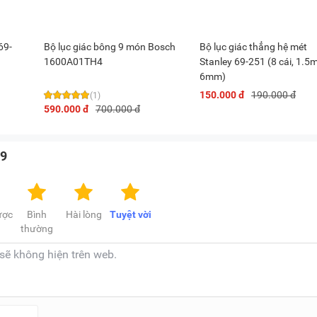
69-
Bộ lục giác bông 9 món Bosch
Bộ lục giác thẳng hệ mét
1600A01TH4
Stanley 69-251 (8 cái, 1.5
6mm)
150.000 đ
190.000 đ
(1)
590.000 đ
700.000 đ
29
ược
Bình
Hài lòng
Tuyệt vời
thường