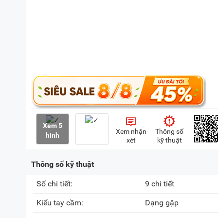
Xem 5
Xem nhận
Thông số
hình
xét
kỹ thuật
Thông số kỹ thuật
Số chi tiết:
9 chi tiết
Kiểu tay cầm:
Dạng gập