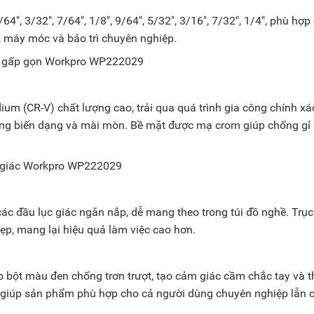
", 3/32", 7/64", 1/8", 9/64", 5/32", 3/16", 7/32", 1/4", phù hợp
ện, máy móc và bảo trì chuyên nghiệp.
um (CR-V) chất lượng cao, trải qua quá trình gia công chính xá
hống biến dạng và mài mòn. Bề mặt được mạ crom giúp chống gỉ 
ác đầu lục giác ngăn nắp, dễ mang theo trong túi đồ nghề. Trục
ẹp, mang lại hiệu quả làm việc cao hơn.
 bột màu đen chống trơn trượt, tạo cảm giác cầm chắc tay và t
n giúp sản phẩm phù hợp cho cả người dùng chuyên nghiệp lẫn 