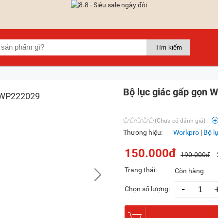
Bộ lục giác gấp gọn
(Chưa có đánh giá)
Thương hiệu:
Workpro
|
Bộ l
150.000đ
190.000đ
Trạng thái:
Còn hàng
-
Chọn số lượng: