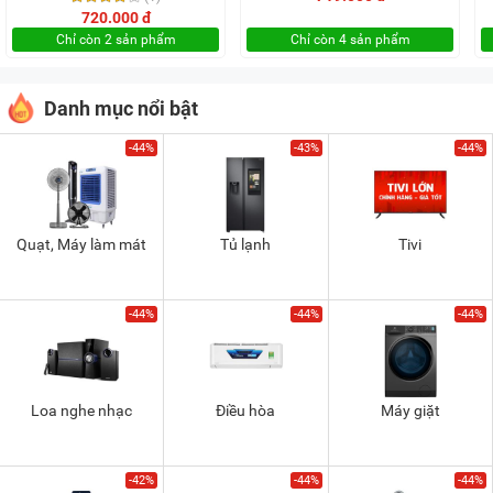
720.000 đ
Chỉ còn 2 sản phẩm
Chỉ còn 4 sản phẩm
Danh mục nổi bật
-44%
-43%
-44%
Quạt, Máy làm mát
Tủ lạnh
Tivi
-44%
-44%
-44%
Loa nghe nhạc
Điều hòa
Máy giặt
-42%
-44%
-44%