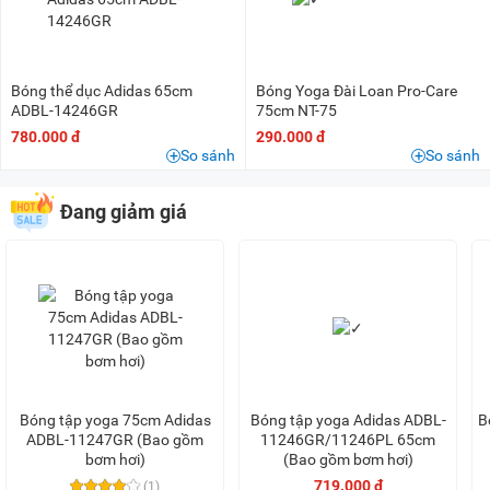
Bóng thể dục Adidas 65cm
Bóng Yoga Đài Loan Pro-Care
ADBL-14246GR
75cm NT-75
780.000 đ
290.000 đ
So sánh
So sánh
Đang giảm giá
Bóng tập yoga 75cm Adidas
Bóng tập yoga Adidas ADBL-
B
ADBL-11247GR (Bao gồm
11246GR/11246PL 65cm
bơm hơi)
(Bao gồm bơm hơi)
719.000 đ
(1)