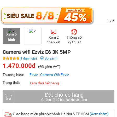
1
/ 5
Xem 5
Xem 2
Thông số
hình
nhận xét
kỹ thuật
Camera wifi Ezviz E6 3K 5MP
So sánh
(1 đánh giá)
1.470.000đ
(Đã gồm VAT)
Thương hiệu:
Ezviz
|
Camera Wifi Ezviz
Trạng thái:
Tạm thời hết hàng
Đặt chờ có hàng
Giao hàng miễn phí nội thành Hà Nội & TP.HCM
(Xem thêm)