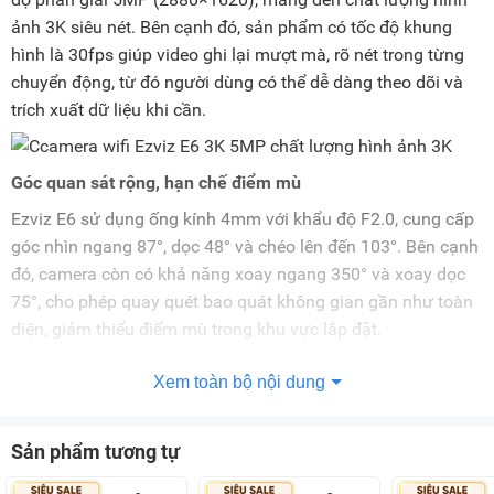
ảnh 3K siêu nét. Bên cạnh đó, sản phẩm có tốc độ khung
hình là 30fps giúp video ghi lại mượt mà, rõ nét trong từng
chuyển động, từ đó người dùng có thể dễ dàng theo dõi và
trích xuất dữ liệu khi cần.
Góc quan sát rộng, hạn chế điểm mù
Ezviz E6 sử dụng ống kính 4mm với khẩu độ F2.0, cung cấp
góc nhìn ngang 87°, dọc 48° và chéo lên đến 103°. Bên cạnh
đó, camera còn có khả năng xoay ngang 350° và xoay dọc
75°, cho phép quay quét bao quát không gian gần như toàn
diện, giảm thiểu điểm mù trong khu vực lắp đặt.
Tầm quan sát hồng ngoại 10 mét
Xem toàn bộ nội dung
Camera hỗ trợ quan sát ban đêm với tầm nhìn hồng ngoại
lên đến 10 mét. Đồng thời, thiết bị còn có công nghệ xử lý
Sản phẩm tương tự
hình ảnh tiên tiến như chống ngược sáng kỹ thuật số DWDR,
chống nhiễu 3D DNR, cùng cảm biến ICR, mang lại hình ảnh