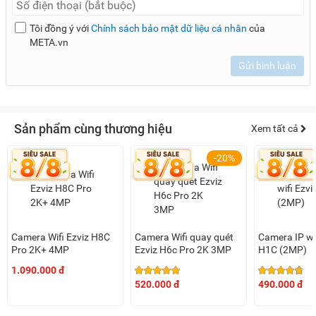
Tôi đồng ý với
Chính sách bảo mật dữ liệu cá nhân
của
META.vn
Gửi bình luận
Sản phẩm cùng thương hiệu
Xem tất cả
-20%
Camera Wifi Ezviz H8C
Camera Wifi quay quét
Camera IP wif
Pro 2K+ 4MP
Ezviz H6c Pro 2K 3MP
H1C (2MP)
1.090.000 đ
520.000 đ
490.000 đ