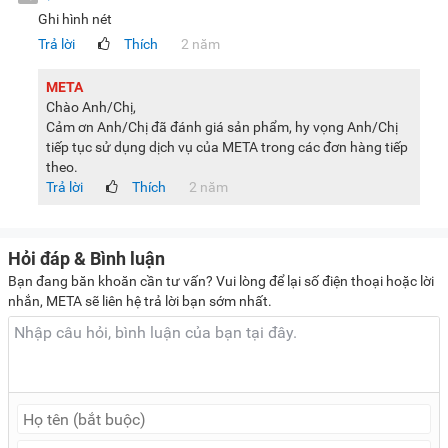
sản phẩm, màu sắc có thể thay đổi tùy theo sản phẩm thực
Ghi hình nét
tế.
Trả lời
Thích
2 năm
META
Chào Anh/Chị,
Cảm ơn Anh/Chị đã đánh giá sản phẩm, hy vọng Anh/Chị
tiếp tục sử dụng dịch vụ của META trong các đơn hàng tiếp
theo.
Trả lời
Thích
2 năm
Hỏi đáp & Bình luận
Bạn đang băn khoăn cần tư vấn? Vui lòng để lại số điện thoại hoặc lời
nhắn, META sẽ liên hệ trả lời bạn sớm nhất.