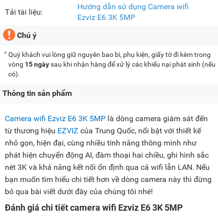
Hướng dẫn sử dụng Camera wifi
Tải tài liệu:
Ezviz E6 3K 5MP
Chú ý
Quý khách vui lòng giữ nguyên bao bì, phụ kiện, giấy tờ đi kèm trong
vòng
15 ngày
sau khi nhận hàng để xử lý các khiếu nại phát sinh (nếu
có).
Thông tin sản phẩm
Camera wifi Ezviz E6 3K 5MP
là dòng camera giám sát đến
từ thương hiệu
EZVIZ
của Trung Quốc, nổi bật với thiết kế
nhỏ gọn, hiện đại, cùng nhiều tính năng thông minh như
phát hiện chuyển động AI, đàm thoại hai chiều, ghi hình sắc
nét 3K và khả năng kết nối ổn định qua cả wifi lẫn LAN. Nếu
bạn muốn tìm hiểu chi tiết hơn về dòng camera này thì đừng
bỏ qua bài viết dưới đây của chúng tôi nhé!
Đánh giá chi tiết camera wifi Ezviz E6 3K 5MP