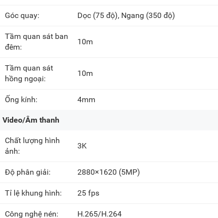
Góc quay:
Dọc
(75 độ)
, Ngang
(350 độ)
Tầm quan sát ban
10m
đêm:
Tầm quan sát
10m
hồng ngoại:
Ống kính:
4mm
Video/Âm thanh
Chất lượng hình
3K
ảnh:
Độ phân giải:
2880×1620
(5MP)
Tỉ lệ khung hình:
25 fps
Công nghệ nén:
H.265/H.264