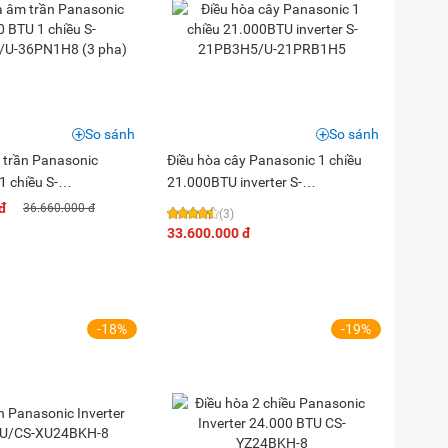
So sánh
So sánh
 trần Panasonic
Điều hòa cây Panasonic 1 chiều
1 chiều S-
21.000BTU inverter S-
-36PN1H8 (3 pha)
21PB3H5/U-21PRB1H5
đ
36.660.000 đ
(3)
33.600.000 đ
-18%
-19%