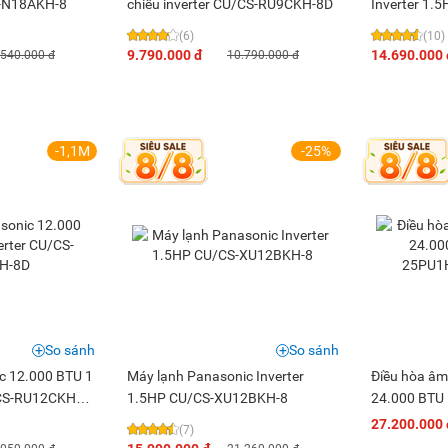
-N18AKH-8
chiều inverter CU/CS-RU9CKH-8D
Inverter 1.
(6)
(10)
9.790.000 đ
14.690.000 
.540.000 đ
10.790.000 đ
-1,1M
-25%
So sánh
So sánh
c 12.000 BTU 1
Máy lạnh Panasonic Inverter
Điều hòa âm
/CS-RU12CKH-
1.5HP CU/CS-XU12BKH-8
24.000 BTU 
25PU1H5B/
27.200.000 
(7)