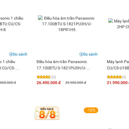
So sánh
So sánh
c 1 chiều
Điều hòa âm trần Panasonic
Máy lạnh Pa
U CU/CS-
17.100BTU S-1821PU3H/U-
CU/CS-U18
18PR1H5
(3)
(4)
26.490.000 đ
21.990.000 
.500.000 đ
29.900.000 đ
-10%