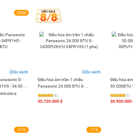
-500K
So sánh
So sánh
Panasonic S-
Điều hòa âm trần 1 chiều
Điều hòa âm
1H5 - 34.000
Panasonic 24.000 BTU S-
30.000BTU 1
2430PU3H/U-24PR1H5 (1 pha)
U-30PN1H5
.490.000 đ
(4)
(1)
35.720.000 đ
30.900.000 
-21%
-11%