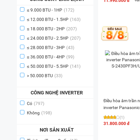
11.990.000 đ
13
≤ 9.000 BTU - 1HP
(172)
≤ 12.000 BTU - 1.5HP
(163)
≤ 18.000 BTU - 2HP
(207)
≤ 24.000 BTU - 2.5HP
(207)
≤ 28.000 BTU - 3HP
(43)
≤ 36.000 BTU - 4HP
(99)
≤ 50.000 BTU - 5.5HP
(141)
> 50.000 BTU
(33)
CÔNG NGHỆ INVERTER
Điều hòa âm trần n
Có
(797)
inverter Panasonic
Không
(198)
2430PF3H/U-24P
(1)
31.800.000 đ
NƠI SẢN XUẤT