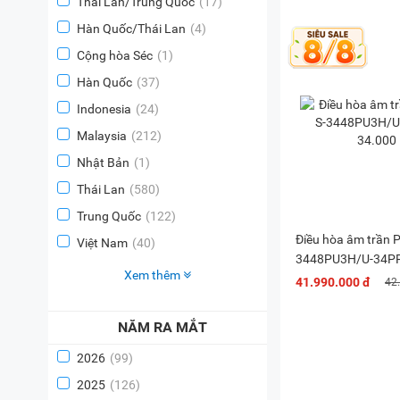
Thái Lan/Trung Quốc
(17)
Hàn Quốc/Thái Lan
(4)
Cộng hòa Séc
(1)
Hàn Quốc
(37)
Indonesia
(24)
Malaysia
(212)
Nhật Bản
(1)
Thái Lan
(580)
Trung Quốc
(122)
Điều hòa âm trần 
Việt Nam
(40)
3448PU3H/U-34PR
Xem thêm
BTU
41.990.000 đ
42
NĂM RA MẮT
2026
(99)
2025
(126)