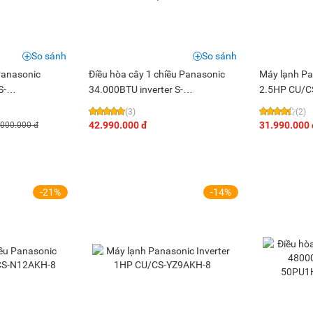
So sánh
So sánh
Panasonic
Điều hòa cây 1 chiều Panasonic
Máy lạnh Pa
S-
34.000BTU inverter S-
2.5HP CU/C
R1H8
34PB3H5/U-34PSB3H5
(3)
(2)
42.990.000 đ
31.990.000 
.000.000 đ
-21%
-14%