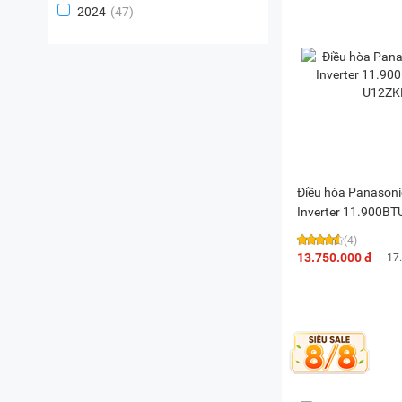
2024
(47)
Điều hòa Panasoni
Inverter 11.900BT
U12ZKH-8
(4)
13.750.000 đ
17