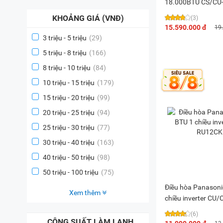
18.000BTU CS/CU
KHOẢNG GIÁ (VNĐ)
(3)
15.590.000 đ
19
3 triệu - 5 triệu
(29)
5 triệu - 8 triệu
(166)
8 triệu - 10 triệu
(84)
10 triệu - 15 triệu
(179)
15 triệu - 20 triệu
(99)
20 triệu - 25 triệu
(94)
25 triệu - 30 triệu
(77)
30 triệu - 40 triệu
(163)
40 triệu - 50 triệu
(98)
50 triệu - 100 triệu
(75)
Điều hòa Panasoni
Xem thêm
chiều inverter CU
8D
(6)
CÔNG SUẤT LÀM LẠNH