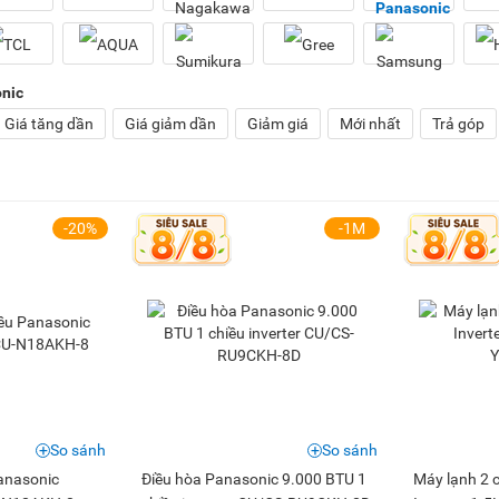
nic
Giá tăng dần
Giá giảm dần
Giảm giá
Mới nhất
Trả góp
-20%
-1M
So sánh
So sánh
Panasonic
Điều hòa Panasonic 9.000 BTU 1
Máy lạnh 2 