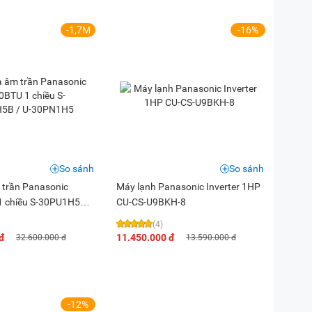
-1,7M
-16%
So sánh
So sánh
 trần Panasonic
Máy lạnh Panasonic Inverter 1HP
 chiều S-30PU1H5B /
CU-CS-U9BKH-8
(4)
đ
11.450.000 đ
32.600.000 đ
13.590.000 đ
-12%