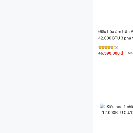
Điều hòa âm trần 
42.000 BTU 3 pha 
3448PU3H/U-43P
(5)
46.590.000 đ
52