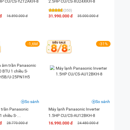
5HP CU/CS-YZ12AKH-8
2.5HP CU/CS-XU24XKH-8
(350)
đ
31.990.000 đ
16.890.000 đ
35.000.000 đ
-1,6M
-31%
So sánh
So sánh
 trần Panasonic
Máy lạnh Panasonic Inverter
1 chiều S-
1.5HP CU/CS-AU12BKH-8
U-25PN1H5
đ
16.990.000 đ
28.770.000 đ
24.480.000 đ