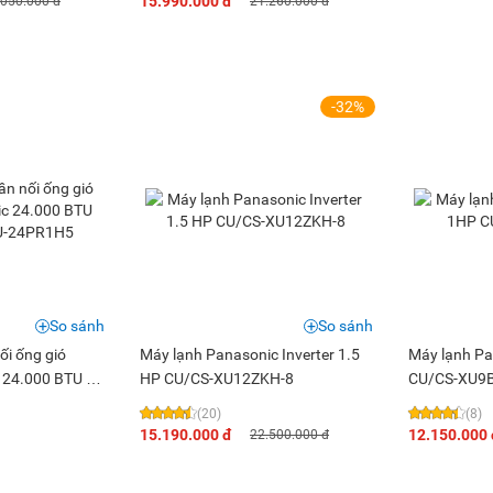
15.990.000 đ
.050.000 đ
21.260.000 đ
-32%
So sánh
So sánh
ối ống gió
Máy lạnh Panasonic Inverter 1.5
Máy lạnh Pa
 24.000 BTU S-
HP CU/CS-XU12ZKH-8
CU/CS-XU9
R1H5
(20)
(8)
15.190.000 đ
12.150.000 
22.500.000 đ