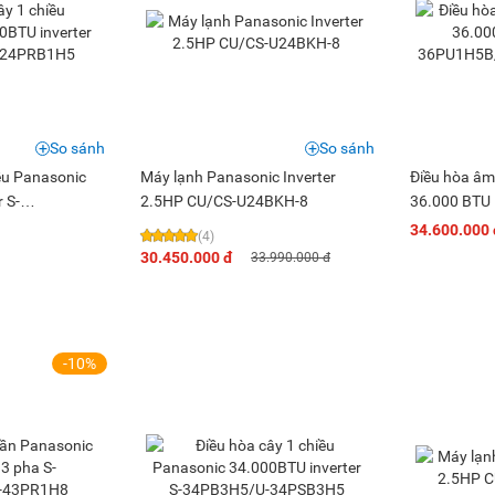
So sánh
So sánh
ều Panasonic
Máy lạnh Panasonic Inverter
Điều hòa âm
 S-
2.5HP CU/CS-U24BKH-8
36.000 BTU 
B1H5
36PU1H5B/U
34.600.000 
(4)
30.450.000 đ
33.990.000 đ
-10%