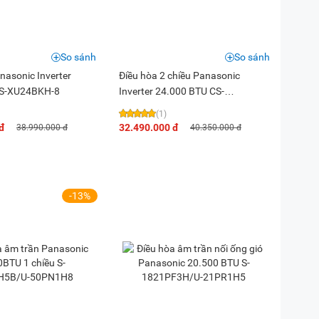
So sánh
So sánh
nasonic Inverter
Điều hòa 2 chiều Panasonic
S-XU24BKH-8
Inverter 24.000 BTU CS-
YZ24BKH-8
(1)
đ
32.490.000 đ
38.990.000 đ
40.350.000 đ
-13%