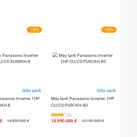
-18%
-10%
So sánh
So sánh
nasonic Inverter 1HP
Máy lạnh Panasonic Inverter 1HP
BKH-8
CU/CS-PU9CKH-8D
(2)
đ
10.990.000 đ
14.890.000 đ
12.190.000 đ