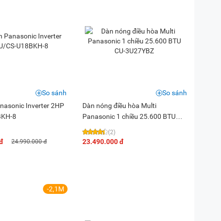
So sánh
So sánh
nasonic Inverter 2HP
Dàn nóng điều hòa Multi
BKH-8
Panasonic 1 chiều 25.600 BTU
CU-3U27YBZ
(2)
đ
23.490.000 đ
24.990.000 đ
-2,1M