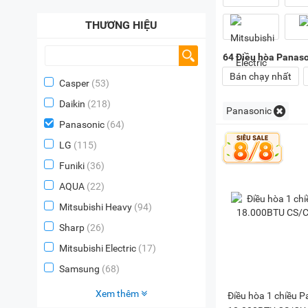
THƯƠNG HIỆU
64
Điều hòa Panaso
Bán chạy nhất
Casper
(53)
Daikin
(218)
Panasonic
Panasonic
(64)
LG
(115)
Funiki
(36)
AQUA
(22)
Mitsubishi Heavy
(94)
Sharp
(26)
Mitsubishi Electric
(17)
Samsung
(68)
Xem thêm
Điều hòa 1 chiều 