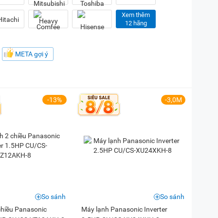
Xem thêm
12 hãng
META gợi ý
-13%
-3,0M
So sánh
So sánh
chiều Panasonic
Máy lạnh Panasonic Inverter