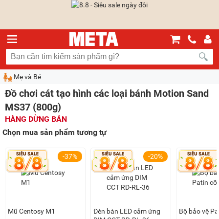
Mẹ và Bé
Đồ chơi cát tạo hình các loại bánh Motion Sand
MS37 (800g)
HÀNG DỪNG BÁN
Chọn mua sản phẩm tương tự
-37%
-20%
Mũ Centosy M1
Đèn bàn LED cảm ứng
Bộ bảo vệ Pat