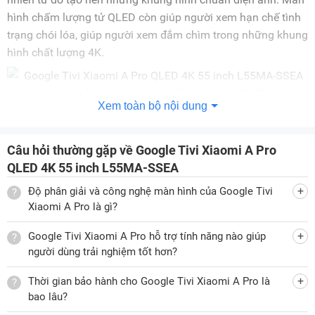
hình chấm lượng tử QLED
còn giúp người xem hạn chế tình
trạng chói lóa, giúp người xem đắm chìm trong những khung
hình chất lượng 4K.
Xem toàn bộ nội dung
Với độ phân giải 4K UHD, Xiaomi A Pro QLED 4K 55 inch
L55MA-SSEA mang đến hình ảnh có độ sắc nét cao, gấp 4
Câu hỏi thường gặp về Google Tivi Xiaomi A Pro
lần so với độ phân giải Full HS, màu sắc sống động chuẩn
QLED 4K 55 inch L55MA-SSEA
DCI-P3 94% với 1,07 tỷ màu.
Độ phân giải và công nghệ màn hình của Google Tivi
Xiaomi A Pro là gì?
Vi xử A55 mạnh mẽ, độ tương phản nổi bật
Google Tivi Xiaomi A Pro hỗ trợ tính năng nào giúp
người dùng trải nghiệm tốt hơn?
Google tivi Xiaomi A Pro QLED 4K 55 inch L55MA-SSEA tích
hợp bộ xử lý CPU A55, GPU Mali G52 với bộ nhớ lớn cùng
Thời gian bảo hành cho Google Tivi Xiaomi A Pro là
con chip mạnh mẽ cho khả năng xử lý nhiều tác vụ cùng lúc
bao lâu?
một cách mượt mà, hạn chế giật lag.