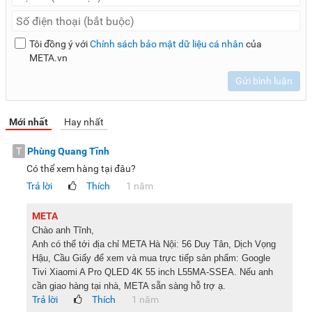
Tôi đồng ý với
Chính sách bảo mật dữ liệu cá nhân
của
META.vn
Gửi bình luận
Mới nhất
Hay nhất
T
Phùng Quang Tĩnh
Có thể xem hàng tại đâu?
Trả lời
Thích
1 năm
META
Chào anh Tĩnh,
Anh có thể tới địa chỉ META Hà Nội: 56 Duy Tân, Dịch Vọng
Hậu, Cầu Giấy để xem và mua trực tiếp sản phẩm: Google
Tivi Xiaomi A Pro QLED 4K 55 inch L55MA-SSEA. Nếu anh
cần giao hàng tại nhà, META sẵn sàng hỗ trợ ạ.
Trả lời
Thích
1 năm