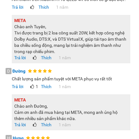
trước.
Trả lời
Thích
1 năm
META
Chào anh Tuyên,
Tivi được trang bị 2 loa công suất 20W, kết hợp công nghệ
Dolby Audio, DTS:X, và DTS Virtual:X, giúp tái tạo âm thanh
ba chiều sống động, mang lại trải nghiệm âm thanh như
trong rạp chiếu phim.
Trả lời
Thích
1 năm
D
Đường
Chất lượng sản phẩm tuyệt vời META phục vụ rất tốt
Trả lời
1
Thích
1 năm
META
Chào anh Đường,
Cảm ơn anh đã mua hàng tại META, mong anh ủng hộ
thêm nhiều sản phẩm khác nữa.
Trả lời
Thích
1 năm
H
Hưng