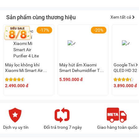
Sản phẩm cùng thương hiệu
Xem tất cả
-17%
-20%
Máy lọc không khí
Máy hút ẩm Xiaomi
Google Tivi X
Xiaomi Mi Smart Air
Smart Dehumidifier TH
QLED HD 32 
Purifier 4 Lite EU
(BHR8121TH) 22L/ngày
L32MB-APS
5.590.000 đ
(BHR5274GL)
2.490.000 đ
3.890.000 đ
Dịch vụ uy tín
Đổi trả trong 7 ngày
Giao hàng toàn quốc