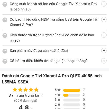
Công suất loa và số loa của Google Tivi Xiaomi A Pro
Công nghệ HDR10 trên tivi Xiaomi L55MA-SSEA có khả
là bao nhiêu?
năng tăng cường màu sắc, độ tương phản, độ sáng để hình
ảnh hiển thị chi tiết, sắc nét. Công nghệ HLG cho phép hình
Có bao nhiêu cổng HDMI và cổng USB trên Google Tivi
ảnh đạt được độ tương phản cao hơn, giúp hình ảnh chân
Xiaomi A Pro?
thật hơn. Ngoài ra,
tivi Xiaomi
còn được ứng dụng công
Kích thước và trọng lượng của tivi có chân đế là bao
nghệ tiêu chuẩn gam màu DCI-P3, tiêu chuẩn mà công nghệ
nhiêu?
phim Hollywood sử dụng để đảm bảo màu sắc có độ chân
thực hơn.
Sản phẩm này được sản xuất ở đâu?
Có hỗ trợ điều khiển tivi bằng điện thoại không?
Âm thanh 2 kênh ấn tượng như rạp chiếu phim
Đánh giá Google Tivi Xiaomi A Pro QLED 4K 55 inch
Google tivi Xiaomi A Pro QLED 4K 55 inch L55MA-SSEA sở
L55MA-SSEA
hữu 2 loa với tổng công suất lên tới 20W, mang đến âm
5
7
thanh sống động, rõ nét. Công nghệ Dolby Audio và DTS X
4
2
Đánh giá trung bình
tạo ra âm thanh chân thực hơn. Ngoài ra, công nghệ DTS
3
0
(Có 9 đánh giá)
Virtual X còn tạo ra âm thanh ba chiều cho trải nghiệm như
2
0
4.8