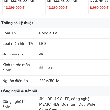
Mini LED 4K 55 Inch
Mini LED 4K 55 Inch
QLED 4K 55 
L55MB-SSEA
L55MB-SSEA
L55MB-APS
13.390.000 đ
13.390.000 đ
8.990.000 đ
Thông số kỹ thuật
Loại Tivi:
Google TV
Loại màn hình TV:
LED
Độ phân giải:
4K
Kích thước màn
55 inch
hình:
Nguồn điện áp:
220V/50Hz
Công nghệ & Kết nối
4K HDR, 4K QLED, công nghệ
Công nghệ hình
MEMC, HLG, Quantum Dot, Wide
ảnh:
Color Gamut