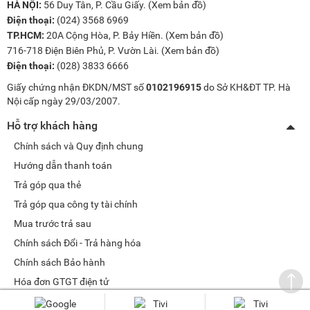
HÀ NỘI:
56 Duy Tân, P. Cầu Giấy. (
Xem bản đồ
)
Điện thoại:
(024) 3568 6969
TP.HCM:
20A Cộng Hòa, P. Bảy Hiền. (
Xem bản đồ
)
716-718 Điện Biên Phủ, P. Vườn Lài. (
Xem bản đồ
)
Điện thoại:
(028) 3833 6666
Giấy chứng nhận ĐKDN/MST số
0102196915
do Sở KH&ĐT TP. Hà
Nội cấp ngày 29/03/2007.
Hỗ trợ khách hàng
Chính sách và Quy định chung
Hướng dẫn thanh toán
Trả góp qua thẻ
Trả góp qua công ty tài chính
Mua trước trả sau
Chính sách Đổi - Trả hàng hóa
Chính sách Bảo hành
Hóa đơn GTGT điện tử
Chính sách bảo mật dữ liệu cá nhân