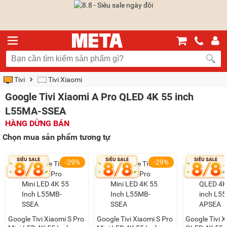
Tivi
Tivi Xiaomi
Google Tivi Xiaomi A Pro QLED 4K 55 inch
L55MA-SSEA
HÀNG DỪNG BÁN
Chọn mua sản phẩm tương tự
-29%
-29%
Google Tivi Xiaomi S Pro
Google Tivi Xiaomi S Pro
Google Tivi X