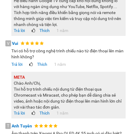
Hệ điều hành Google TV cung cấp kho nội dung khổng lồ
với hàng ngàn ứng dụng như YouTube, Netflix, Spotify…
Tích hợp tính năng điều khiển bằng giọng nói và remote
thông minh giúp việc tìm kiếm và truy cập nội dung trở nên
Tivi kích thước màn hình 55 inch phù hợp để trang trí trong
nhanh chóng và tiện lợi.
các phòng có diện tích vừa như phòng khách, phòng họp,
Trả lời
Thích
1 năm
phòng làm việc cá nhân... Chân đế tivi được thiết kế kiểu chữ
V
Vui
V úp ngược, làm từ chất liệu nhựa lõi thép cho độ bền tốt
Tivi có hỗ trợ công nghệ trình chiếu nào từ điện thoại lên màn
nâng đỡ tivi đứng ổn định, không bị nghiêng, đổ trong suốt
hình không?
thời gian sử dụng.
Trả lời
Thích
1 năm
Google Tivi Xiaomi A Pro QLED 4K 55 inch L55MA-SSEA là
chiếc tivi thông minh kích thước tầm trung phù hợp cho các
META
Chào Anh/Chị,
gia đình, văn phòng, trường học sử dụng. Sản phẩm tích hợp
Tivi hỗ trợ trình chiếu nội dung từ điện thoại qua
công nghệ màn hình hiện đại cho khả năng hiển thị tối ưu
Chromecast và Miracast, cho phép bạn dễ dàng chia sẻ
cùng chất lượng âm thanh đỉnh cao sẽ mang đến cho bạn
video, ảnh hoặc nội dung từ điện thoại lên màn hình lớn chỉ
những trải nghiệm nghe - nhìn chân thực nhất.
với vài thao tác đơn giản.
Trả lời
Thích
1 năm
Lưu ý:
Hình ảnh sản phẩm chỉ có tính chất minh họa, chi tiết
sản phẩm, màu sắc, thiết kế và thông số kỹ thuật có thể thay
T
Anh Tuyên
đổi tùy theo sản phẩm thực tế mà không cần thông báo
Âm thanh trên Xiaomi A Pro QLED 4K 55 inch có gì đặc biệt?