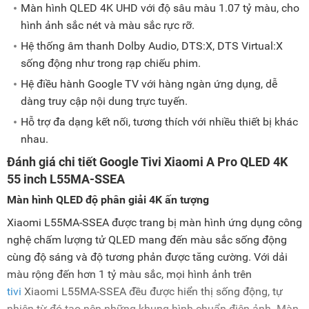
Màn hình QLED 4K UHD với độ sâu màu 1.07 tỷ màu, cho
hình ảnh sắc nét và màu sắc rực rỡ.
Hệ thống âm thanh Dolby Audio, DTS:X, DTS Virtual:X
sống động như trong rạp chiếu phim.
Hệ điều hành Google TV với hàng ngàn ứng dụng, dễ
dàng truy cập nội dung trực tuyến.
Hỗ trợ đa dạng kết nối, tương thích với nhiều thiết bị khác
nhau.
Đánh giá chi tiết Google Tivi Xiaomi A Pro QLED 4K
55 inch L55MA-SSEA
Màn hình QLED độ phân giải 4K ấn tượng
Xiaomi L55MA-SSEA được trang bị màn hình ứng dụng công
nghệ chấm lượng tử QLED mang đến màu sắc sống động
cùng độ sáng và độ tương phản được tăng cường. Với dải
màu rộng đến hơn 1 tỷ màu sắc, mọi hình ảnh trên
tivi
Xiaomi L55MA-SSEA đều được hiển thị sống động, tự
nhiên từ đó tạo nên những khung hình chuẩn điện ảnh. Màn