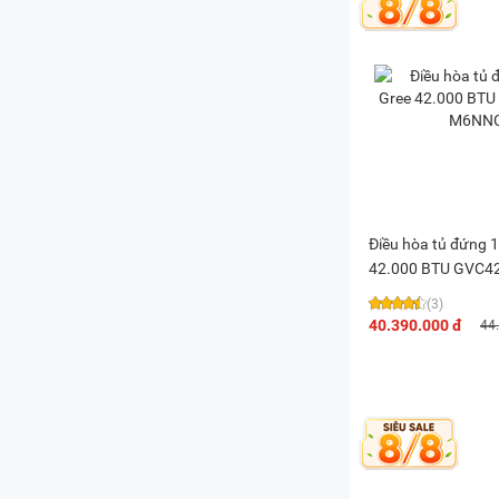
Điều hòa tủ đứng 1
42.000 BTU GVC4
M6NNC7B
(3)
40.390.000 đ
44