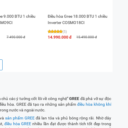
ee 9.000 BTU 1 chiều
Điều hòa Gree 18.000 BTU 1 chiều
OSMO9CI
Inverter COSMO18CI
(5)
14.990.000 đ
7.490.000 đ
15.490.000 đ
m chủ các ý tưởng cốt lõi về công nghệ”
GREE
đã phá vỡ sự độc
điều hòa. GREE đã tạo ra những sản phẩm
điều hòa không khí
 trong nước và ngoài nước.
 và
sản phẩm GREE
đã lan tỏa và phủ bóng rộng rãi. Nhờ dây
ật,
điều hòa GREE
nhiều lần đạt được thành tích tốt đẹp trong