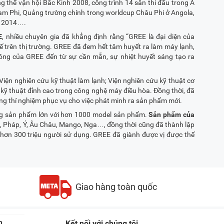
g thế vận hội Bắc Kinh 2008, công trình 14 sân thi đấu trong Á
m Phi, Quảng trường chính trong worldcup Châu Phi ở Angola,
m 2014….
E
, nhiều chuyên gia đã khẳng định rằng “GREE là đại diện của
ế trên thị trường. GREE đã đem hết tâm huyết ra làm máy lạnh,
ông của GREE đến từ sự cần mẫn, sự nhiệt huyết sáng tạo ra
Viện nghiên cứu kỹ thuật làm lạnh; Viện nghiên cứu kỹ thuật cơ
 kỹ thuật đỉnh cao trong công nghệ máy điều hòa. Đồng thời, đã
g thí nghiệm phục vụ cho việc phát minh ra sản phẩm mới.
òng sản phẩm lớn với hơn 1000 model sản phẩm.
Sản phẩm của
ỹ, Pháp, Ý, Âu Châu, Mango, Nga…, đồng thời cũng đã thành lập
 hơn 300 triệu người sử dụng. GREE đã giành được vị được thế
Giao hàng toàn quốc
n
Kết nối với chúng tôi