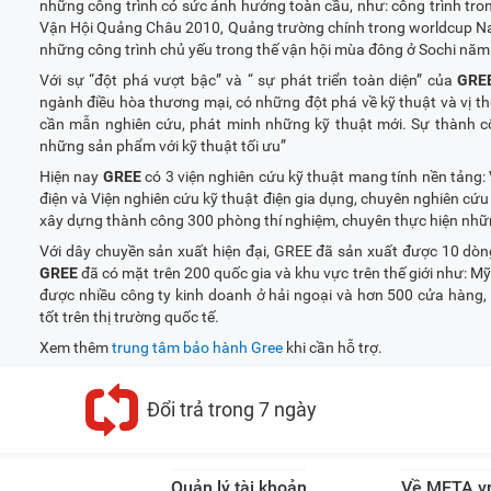
những công trình có sức ảnh hưởng toàn cầu, như: công trình tron
Vận Hội Quảng Châu 2010, Quảng trường chính trong worldcup Na
những công trình chủ yếu trong thế vận hội mùa đông ở Sochi nă
Với sự “đột phá vượt bậc” và “ sự phát triển toàn diện” của
GRE
ngành điều hòa thương mại, có những đột phá về kỹ thuật và vị th
cần mẫn nghiên cứu, phát minh những kỹ thuật mới. Sự thành c
những sản phẩm với kỹ thuật tối ưu”
Hiện nay
GREE
có 3 viện nghiên cứu kỹ thuật mang tính nền tảng: 
điện và Viện nghiên cứu kỹ thuật điện gia dụng, chuyên nghiên cứu
xây dựng thành công 300 phòng thí nghiệm, chuyên thực hiện nhữn
Với dây chuyền sản xuất hiện đại, GREE đã sản xuất được 10 d
GREE
đã có mặt trên 200 quốc gia và khu vực trên thế giới như: M
được nhiều công ty kinh doanh ở hải ngoại và hơn 500 cửa hàng,
tốt trên thị trường quốc tế.
Xem thêm
trung tâm bảo hành Gree
khi cần hỗ trợ.
Đổi trả trong 7 ngày
Quản lý tài khoản
Về META.v