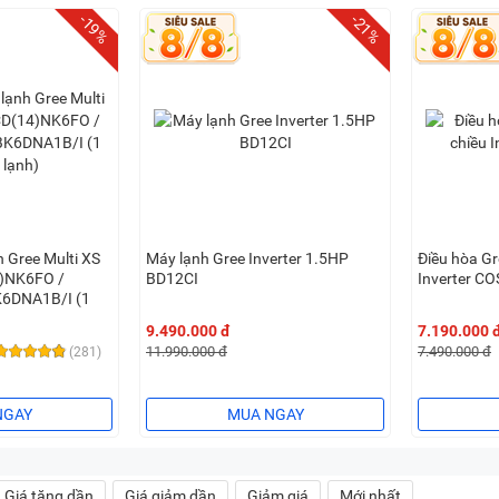
-19%
-21%
 Gree Multi XS
Máy lạnh Gree Inverter 1.5HP
Điều hòa Gr
4)NK6FO /
BD12CI
Inverter C
6DNA1B/I (1
9.490.000 đ
7.190.000 
11.990.000 đ
7.490.000 đ
(281)
NGAY
MUA NGAY
Giá tăng dần
Giá giảm dần
Giảm giá
Mới nhất