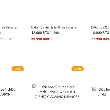
ree Inverter
Điều hòa âm trần Gree Inverter
Điều hòa 2 c
u
42.000 BTU 1 chiều
18.000 BTU
36S6I(A)
GCC42S6I/GMC42S6I
39.990.000 đ
17.990.000 
.990.000 đ
-24%
-1,3M