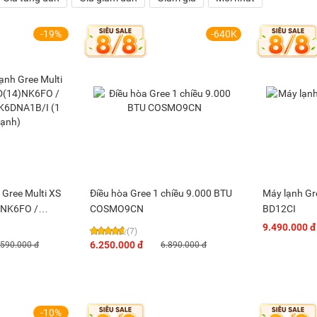
-19%
-640K
 Gree Multi XS
Điều hòa Gree 1 chiều 9.000 BTU
Máy lạnh Gr
)NK6FO /
COSMO9CN
BD12CI
DNA1B/I (1
9.490.000 đ
(7)
6.250.000 đ
.590.000 đ
6.890.000 đ
-10%