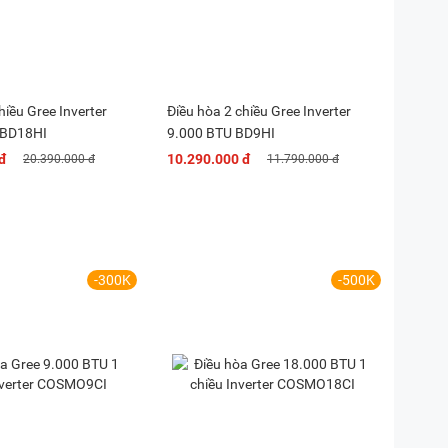
hiều Gree Inverter
Điều hòa 2 chiều Gree Inverter
 BD18HI
9.000 BTU BD9HI
đ
10.290.000 đ
20.390.000 đ
11.790.000 đ
-300K
-500K