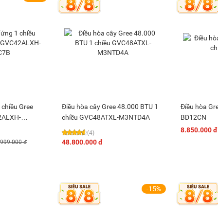
 chiều Gree
Điều hòa cây Gree 48.000 BTU 1
Điều hòa Gr
2ALXH-
chiều GVC48ATXL-M3NTD4A
BD12CN
8.850.000 đ
(4)
48.800.000 đ
.999.000 đ
-15%