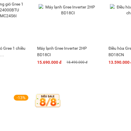
ió Gree 1 chiều
Máy lạnh Gree Inverter 2HP
Điều hòa Gr
BD18CI
BD18CN
S6I
15.690.000 đ
13.590.000 
18.490.000 đ
-13%