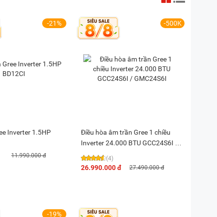
-21%
-500K
ee Inverter 1.5HP
Điều hòa âm trần Gree 1 chiều
Inverter 24.000 BTU GCC24S6I /
GMC24S6I
11.990.000 đ
(4)
26.990.000 đ
27.490.000 đ
-19%