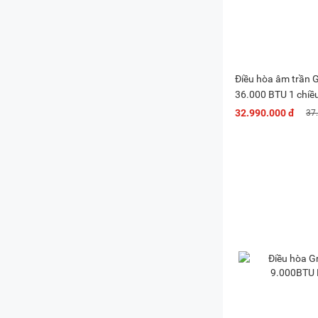
Điều hòa âm trần G
36.000 BTU 1 chiề
GCC36S6I(A)/GMC
32.990.000 đ
37