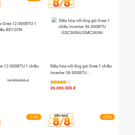
ee 12.000BTU 1 chiều
Điều hòa nối ống gió Gree 1 chiều
Inverter 36.000BTU
GDC36S6I/GMC36S6I
10.990.000 đ
(1)
26.690.000 đ
-14%
-25%