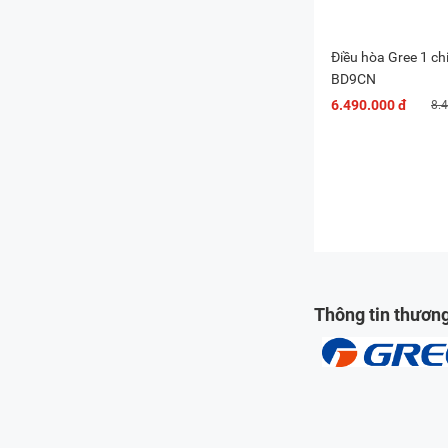
Điều hòa Gree 1 c
BD9CN
6.490.000 đ
8.
Thông tin thươn