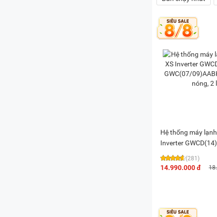
Hệ thống máy lạnh
Inverter GWCD(14
GWC(07/09)AABK6
(281)
nóng, 2 lạnh)
14.990.000 đ
18