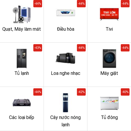
-44%
-44%
-44%
Quạt, Máy làm mát
Điều hòa
Tivi
-43%
-44%
-44%
Tủ lạnh
Loa nghe nhạc
Máy giặt
-44%
-42%
-40%
Các loại bếp
Cây nước nóng
Tủ đông
lạnh