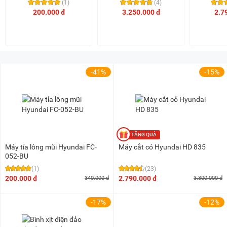
(1)
(4)
200.000 đ
3.250.000 đ
2.7
-41%
-15%
Máy tỉa lông mũi Hyundai FC-
Máy cắt cỏ Hyundai HD 835
052-BU
(1)
(23)
200.000 đ
2.790.000 đ
340.000 đ
3.300.000 đ
-17%
-12%