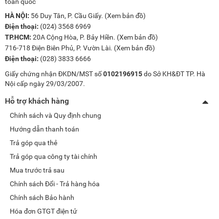
toàn quốc
HÀ NỘI:
56 Duy Tân, P. Cầu Giấy. (
Xem bản đồ
)
Điện thoại:
(024) 3568 6969
TP.HCM:
20A Cộng Hòa, P. Bảy Hiền. (
Xem bản đồ
)
716-718 Điện Biên Phủ, P. Vườn Lài. (
Xem bản đồ
)
Điện thoại:
(028) 3833 6666
Giấy chứng nhận ĐKDN/MST số
0102196915
do Sở KH&ĐT TP. Hà
Nội cấp ngày 29/03/2007.
Hỗ trợ khách hàng
Chính sách và Quy định chung
Hướng dẫn thanh toán
Trả góp qua thẻ
Trả góp qua công ty tài chính
Mua trước trả sau
Chính sách Đổi - Trả hàng hóa
Chính sách Bảo hành
Hóa đơn GTGT điện tử