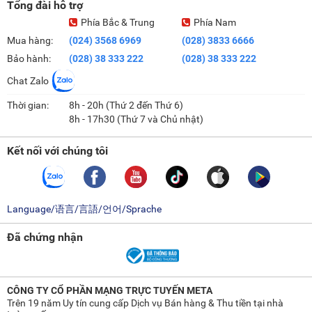
Tổng đài hỗ trợ
Phía Bắc & Trung
Phía Nam
Mua hàng:
(024) 3568 6969
(028) 3833 6666
Bảo hành:
(028) 38 333 222
(028) 38 333 222
Chat Zalo
Thời gian:
8h - 20h (Thứ 2 đến Thứ 6)
8h - 17h30 (Thứ 7 và Chủ nhật)
Kết nối với chúng tôi
Language/语言/言語/언어/Sprache
Đã chứng nhận
CÔNG TY CỔ PHẦN MẠNG TRỰC TUYẾN META
Trên 19 năm Uy tín cung cấp Dịch vụ Bán hàng & Thu tiền tại nhà