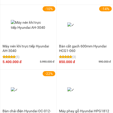
-10%
-14%
Máy nén khí trực tiếp Hyundai
Bàn cắt gạch 600mm Hyundai
AH-3040
HCG1-060
(5)
(3)
5.400.000 đ
850.000 đ
5.990.000 đ
990.000 đ
-22%
Bàn chải điện Hyundai OC-012-
Máy phay gỗ Hyundai HPG1812