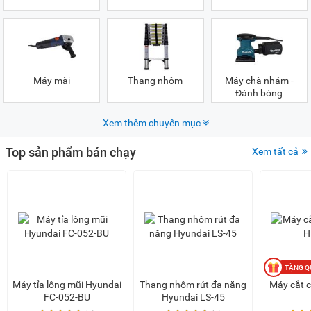
Máy mài
Thang nhôm
Máy chà nhám -
Đánh bóng
Xem thêm chuyên mục
Top sản phẩm bán chạy
Xem tất cả
Máy phát điện
Bộ lưu điện
Máy nén khí
Máy tỉa lông mũi Hyundai
Thang nhôm rút đa năng
Máy cắt 
FC-052-BU
Hyundai LS-45