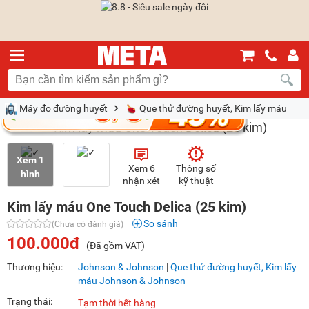
Máy đo đường huyết
Que thử đường huyết, Kim lấy máu
Xem 1
Xem 6
Thông số
hình
nhận xét
kỹ thuật
Kim lấy máu One Touch Delica (25 kim)
So sánh
(Chưa có đánh giá)
100.000đ
(Đã gồm VAT)
Thương hiệu:
Johnson & Johnson
|
Que thử đường huyết, Kim lấy
máu Johnson & Johnson
Trạng thái:
Tạm thời hết hàng