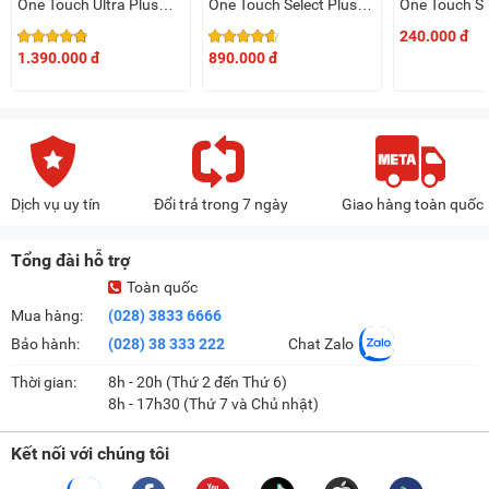
One Touch Ultra Plus
One Touch Select Plus
One Touch Se
Flex Johnson & Johnson
Simple
Simple (hộp 
240.000 đ
1.390.000 đ
890.000 đ
Dịch vụ uy tín
Đổi trả trong 7 ngày
Giao hàng toàn quốc
Tổng đài hỗ trợ
Toàn quốc
Mua hàng:
(028) 3833 6666
Bảo hành:
(028) 38 333 222
Chat Zalo
Thời gian:
8h - 20h (Thứ 2 đến Thứ 6)
8h - 17h30 (Thứ 7 và Chủ nhật)
Kết nối với chúng tôi