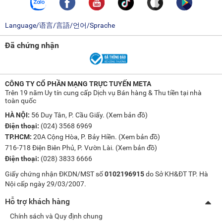
Language/语言/言語/언어/Sprache
Đã chứng nhận
CÔNG TY CỔ PHẦN MẠNG TRỰC TUYẾN META
Trên 19 năm Uy tín cung cấp Dịch vụ Bán hàng & Thu tiền tại nhà
toàn quốc
HÀ NỘI:
56 Duy Tân, P. Cầu Giấy. (
Xem bản đồ
)
Điện thoại:
(024) 3568 6969
TP.HCM:
20A Cộng Hòa, P. Bảy Hiền. (
Xem bản đồ
)
716-718 Điện Biên Phủ, P. Vườn Lài. (
Xem bản đồ
)
Điện thoại:
(028) 3833 6666
Giấy chứng nhận ĐKDN/MST số
0102196915
do Sở KH&ĐT TP. Hà
Nội cấp ngày 29/03/2007.
Hỗ trợ khách hàng
Chính sách và Quy định chung