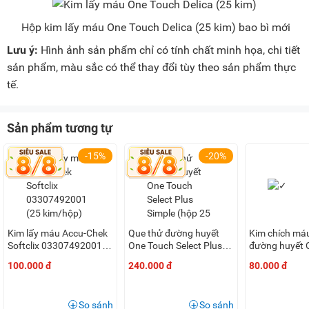
Hộp kim lấy máu One Touch Delica (25 kim) bao bì mới
Lưu ý:
Hình ảnh sản phẩm chỉ có tính chất minh họa, chi tiết
sản phẩm, màu sắc có thể thay đổi tùy theo sản phẩm thực
tế.
Sản phẩm tương tự
-15%
-20%
Kim lấy máu Accu-Chek
Que thử đường huyết
Kim chích má
Softclix 03307492001
One Touch Select Plus
đường huyết O
(25 kim/hộp)
Simple (hộp 25 que)
Lancets
100.000 đ
240.000 đ
80.000 đ
So sánh
So sánh