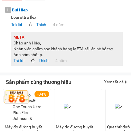
H
Bui Hiep
Loại uttra flex
Trả lời
Thích
4 năm
META
Chào anh Hiệp,
Nhân viên chăm sóc khách hàng META sẽ liên hệ hỗ trợ
Anh sớm nhất ạ.
Trả lời
Thích
4 năm
Sản phẩm cùng thương hiệu
Xem tất cả
-34%
Máy đo đường huyết
Máy đo đường huyết
Que thử đườ