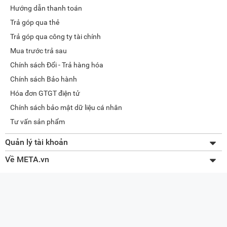
Hướng dẫn thanh toán
Trả góp qua thẻ
Trả góp qua công ty tài chính
Mua trước trả sau
Chính sách Đổi - Trả hàng hóa
Chính sách Bảo hành
Hóa đơn GTGT điện tử
Chính sách bảo mật dữ liệu cá nhân
Tư vấn sản phẩm
Quản lý tài khoản
Thay đổi thông tin
Về META.vn
Lấy lại mật khẩu
Giới thiệu về META
Tra cứu đơn hàng
Liên hệ
Quản lý giỏ hàng
Tuyển dụng
Sơ đồ website