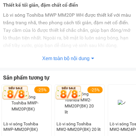
Thiết kế tối giản, đậm chất cổ điển
Lò vi sóng Toshiba MWP MM20P WH được thiết kế với màu
trắng trang nhã, theo phong cách tối giản, đậm nét cổ điển.
Tay cầm của lò được thiết kế chắc chắn, giúp bạn đóng/mở
lò thuận tiện nhất. Ngoài ra, bề mặt lò luôn sáng bóng, hạn
chế trầy xước, giúp bạn dễ dàng vệ sinh sau khi dùng.
Xem toàn bộ nội dung
Tay cầm dễ mở cửa
Tay cầm của lò được thiết kế vừa vặn, chắc chắn để người
Sản phẩm tương tự
dùng đóng/mở cửa dễ dàng nhất mà không cần tốn nhiều
-25%
-25%
công sức.
Dung tích lò 20 lít
Lò vi sóng MM20P MWP của Toshiba có dung tích 20 lít sẽ
phù hợp sử dụng cho những gia đình có từ 3 đến 5 người.
Lò vi sóng Toshiba
Lò vi sóng Toshiba
Lò vi sóng To
MWP-MM20P(BK)
MW2-MM20P(BK) 20 lít
MW2-MM24PC
lít