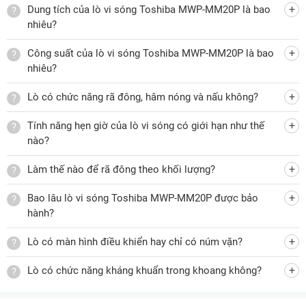
Lò vi sóng Toshiba
MM20P MWP có 3 chức năng cơ bản
Dung tích của lò vi sóng Toshiba MWP-MM20P là bao
giống như nhiều mẫu lò vi sóng thông thường khác gồm: Rã
nhiêu?
đông, hâm nóng, nấu. Trong đó:
Công suất của lò vi sóng Toshiba MWP-MM20P là bao
Chức năng nấu:
Bạn có thể nấu một số món ăn đơn giản
nhiêu?
như mì, nấu cơm, luộc thịt... với chiếc lò vi sóng này.
Thông thường để nấu ăn nhanh, hiệu quả, bạn nên chọn
Lò có chức năng rã đông, hâm nóng và nấu không?
công suất lò về mức trung bình cao hoặc cao.
Tính năng hẹn giờ của lò vi sóng có giới hạn như thế
Chức năng hâm nóng:
Thời gian hâm nóng món ăn sẽ
nào?
nhanh chóng, hiệu quả hơn. Tùy theo lượng món ăn và
mức độ hâm nóng mong muốn, bạn có thể chỉnh mức
Làm thế nào để rã đông theo khối lượng?
công suất phù hợp.
Bao lâu lò vi sóng Toshiba MWP-MM20P được bảo
Chức năng rã đông:
Với chiếc lò vi sóng này, bạn có thể
hành?
lựa chọn rã đông theo thời gian, thích hợp cho những
người dùng đã có nhiều kinh nghiệm rã đông, có thể ước
Lò có màn hình điều khiển hay chỉ có núm vặn?
lượng thời gian phù hợp cho từng loại thực phẩm đông
Lò có chức năng kháng khuẩn trong khoang không?
lạnh. Ngoài ra, bạn có thể rã đông theo khối lượng từ
0,2kg, 0,4kg, 0,6kg, 0,8kg và 1 kg. Tính năng rã đông này