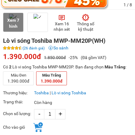
1
/ 8
Xem 7
Xem 16
Thông số
hình
nhận xét
kỹ thuật
Lò vi sóng Toshiba MWP-MM20P(WH)
So sánh
(26 đánh giá)
1.390.000đ
1.850.000đ
-25%
(Đã gồm VAT)
Có
2
Lò vi sóng Toshiba MWP-MM20P. Bạn đang chọn
Màu Trắng
:
Màu Đen
Màu Trắng
1.390.000đ
1.390.000đ
Thương hiệu:
Toshiba
|
Lò vi sóng Toshiba
Trạng thái:
Còn hàng
-
+
Chọn số lượng:
Cho vào giỏ