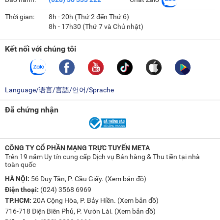
Thời gian:
8h - 20h (Thứ 2 đến Thứ 6)
8h - 17h30 (Thứ 7 và Chủ nhật)
Kết nối với chúng tôi
Language/语言/言語/언어/Sprache
Đã chứng nhận
CÔNG TY CỔ PHẦN MẠNG TRỰC TUYẾN META
Trên 19 năm Uy tín cung cấp Dịch vụ Bán hàng & Thu tiền tại nhà
toàn quốc
HÀ NỘI:
56 Duy Tân, P. Cầu Giấy. (
Xem bản đồ
)
Điện thoại:
(024) 3568 6969
TP.HCM:
20A Cộng Hòa, P. Bảy Hiền. (
Xem bản đồ
)
716-718 Điện Biên Phủ, P. Vườn Lài. (
Xem bản đồ
)