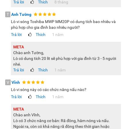
nâng cao trải nghiệm nấu nướng của bạn. Nếu có ý định
Trả lời
Thích
8 tháng
mua lò vi sóng, bạn đừng bỏ qua model này nhé.
T
Anh Tường
Lưu ý:
Hình ảnh sản phẩm chỉ có tính chất minh họa, chi tiết
Lò vi sóng Toshiba MWP MM20P có dung tích bao nhiêu và
sản phẩm, màu sắc có thể thay đổi tùy theo sản phẩm thực
phù hợp cho gia đình bao nhiêu người?
tế.
Trả lời
Thích
1 năm
META
Chào anh Tường,
Lò có dung tích 20 lít sẽ phù hợp với gia đình từ 3 - 5 người
nhé.
Trả lời
Thích
1 năm
V
Vĩnh
Lò vi sóng này có các chức năng nấu nào?
Trả lời
Thích
1 năm
META
Chào anh Vĩnh,
Lò có 3 chức năng cơ bản: Rã đông, hâm nóng và nấu.
Ngoài ra, còn có khả năng rã đông theo thời gian hoặc