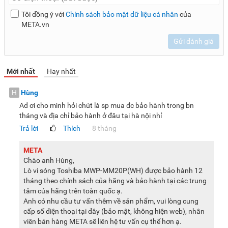
Tôi đồng ý với
Chính sách bảo mật dữ liệu cá nhân
của
Tính năng kháng khuẩn bên trong lò
META.vn
Lò vi sóng Toshiba MWP-MM20P(WH) có 3 lớp chống thấm
Gửi đánh giá
làm từ chất liệu đặc biệt. Khoang lò được tráng men cao cấp
giúp loại bỏ vi khuẩn, nấm mốc, tác nhân gây hại bên trong
Mới nhất
Hay nhất
giúp bề mặt khoang lò luôn sáng bóng, sạch sẽ.
H
Hùng
Ad ơi cho mình hỏi chút là sp mua đc bảo hành trong bn
tháng và địa chỉ bảo hành ở đâu tại hà nội nhỉ
Phụ kiện đi kèm
Trả lời
Thích
8 tháng
Giống như nhiều mẫu lò vi sóng cơ bản khác, lò vi sóng này
được trang bị vòng xoay và đĩa thủy tinh. Với thiết kế xoay
META
Chào anh Hùng,
cơ học, 2 phụ kiện này sẽ hỗ trợ thức ăn xoay đều 360 độ
Lò vi sóng Toshiba MWP-MM20P(WH) được bảo hành 12
quanh lò để tiếp xúc với nguồn nhiệt tốt, từ đó giúp rã đông,
tháng theo chính sách của hãng và bảo hành tại các trung
hâm nóng hoặc nấu hiệu quả hơn.
tâm của hãng trên toàn quốc ạ.
Anh có nhu cầu tư vấn thêm về sản phẩm, vui lòng cung
Toshiba MWP MM20P là sản phẩm có thiết kế hiện đại, tinh
cấp số điện thoại tại đây (bảo mật, không hiện web), nhân
tế, được trang bị nhiều tiện ích, chức năng hiện đại giúp
viên bán hàng META sẽ liên hệ tư vấn cụ thể hơn ạ.