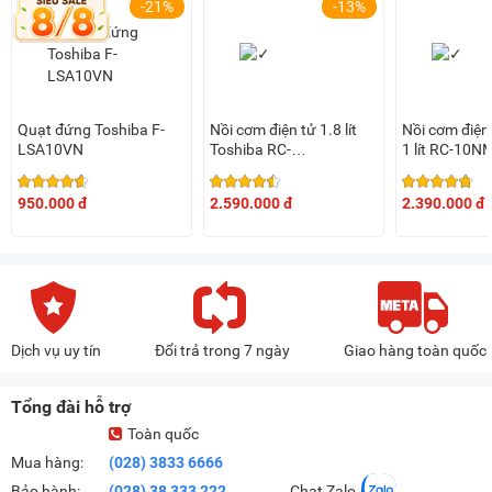
-21%
-13%
Quạt đứng Toshiba F-
Nồi cơm điện tử 1.8 lít
Nồi cơm điện
LSA10VN
Toshiba RC-
1 lít RC-10
18NTFV(W)/RC-
18NTF(W)
950.000 đ
2.590.000 đ
2.390.000 đ
Dịch vụ uy tín
Đổi trả trong 7 ngày
Giao hàng toàn quốc
Tổng đài hỗ trợ
Toàn quốc
Mua hàng:
(028) 3833 6666
Bảo hành:
(028) 38 333 222
Chat Zalo