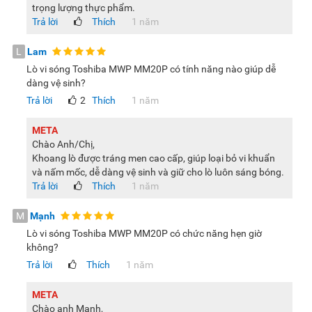
trọng lượng thực phẩm.
Trả lời
Thích
1 năm
L
Lam
Lò vi sóng Toshiba MWP MM20P có tính năng nào giúp dễ
dàng vệ sinh?
Trả lời
2
Thích
1 năm
META
Chào Anh/Chị,
Khoang lò được tráng men cao cấp, giúp loại bỏ vi khuẩn
và nấm mốc, dễ dàng vệ sinh và giữ cho lò luôn sáng bóng.
Trả lời
Thích
1 năm
M
Mạnh
Lò vi sóng Toshiba MWP MM20P có chức năng hẹn giờ
không?
Trả lời
Thích
1 năm
META
Chào anh Mạnh,