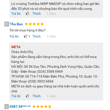
Lò vi sóng Toshiba MWP MM20P có chức năng hẹn giờ lên
đến 35 phút và có chuông báo khi quá trình nấu xong.
Trả lời
Thích
1 năm
B
Thu Ban
Tôi tới mua hàng ở đâu?
Trả lời
1
Thích
1 năm
META
Chào Anh/Chị,
Sản phẩm đang sẵn hàng trong kho, anh/chị có thể mua
hàng tại:
HÀ NỘI: Số 56 Duy Tân, Phường Dịch Vọng Hậu, Quận Cầu
Giấy - Điện thoại: (024) 3568 6969
TP.HCM: Số 716-718 Điện Biên Phủ, Phường 10, Quận 10 -
Điện thoại: (028) 3833 6666
META có dịch vụ giao hàng tại nhà trên toàn quốc anh/chị
nhé.
Trả lời
Thích
1 năm
0
0587.59***
**