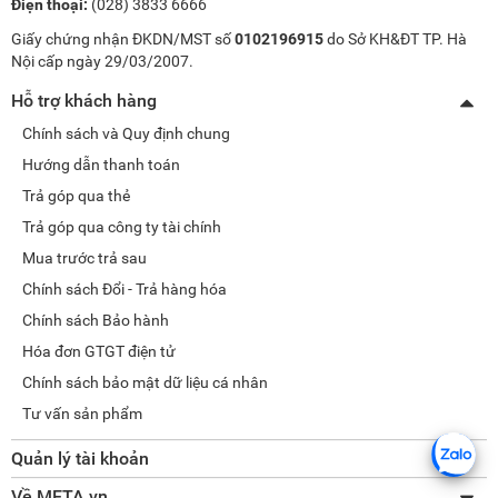
Điện thoại:
(028) 3833 6666
Giấy chứng nhận ĐKDN/MST số
0102196915
do Sở KH&ĐT TP. Hà
Nội cấp ngày 29/03/2007.
Hỗ trợ khách hàng
Chính sách và Quy định chung
Hướng dẫn thanh toán
Trả góp qua thẻ
Trả góp qua công ty tài chính
Mua trước trả sau
Chính sách Đổi - Trả hàng hóa
Chính sách Bảo hành
Hóa đơn GTGT điện tử
Chính sách bảo mật dữ liệu cá nhân
Tư vấn sản phẩm
Quản lý tài khoản
Thay đổi thông tin
Về META.vn