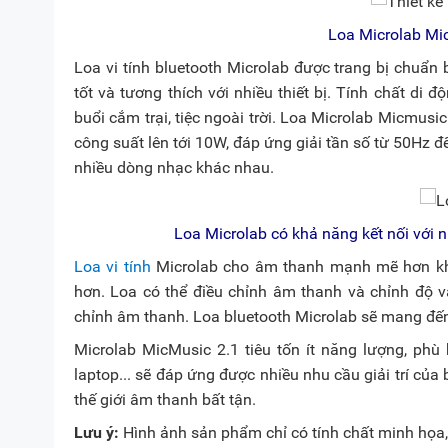
Loa Microlab Mic
Loa vi tính bluetooth Microlab được trang bị chuẩ
tốt và tương thích với nhiều thiết bị. Tính chất di
buổi cắm trại, tiệc ngoài trời. Loa Microlab Micmusi
công suất lên tới 10W, đáp ứng giải tần số từ 50Hz
nhiều dòng nhạc khác nhau.
Loa Microlab có khả năng kết nối với n
Loa vi tính
Microlab cho âm thanh mạnh mẽ hơn khi 
hơn. Loa có thể điều chỉnh âm thanh và chỉnh độ v
chỉnh âm thanh. Loa bluetooth Microlab sẽ mang đế
Microlab MicMusic 2.1 tiêu tốn ít năng lượng, phù 
laptop... sẽ đáp ứng được nhiều nhu cầu giải trí củ
thế giới âm thanh bất tận.
Lưu ý:
Hình ảnh sản phẩm chỉ có tính chất minh họa, 