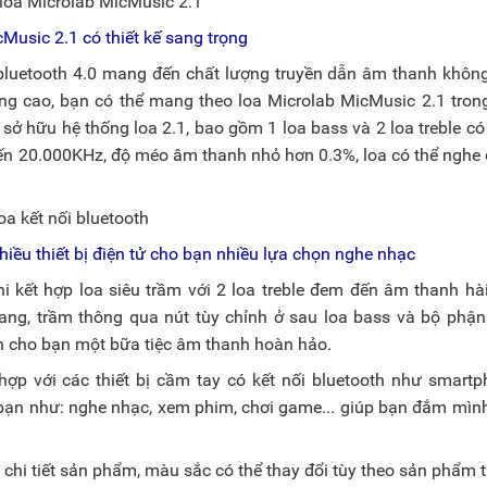
Music 2.1 có thiết kế sang trọng
n bluetooth 4.0 mang đến chất lượng truyền dẫn âm thanh khôn
 động cao, bạn có thể mang theo loa Microlab MicMusic 2.1 tron
c sở hữu hệ thống loa 2.1, bao gồm 1 loa bass và 2 loa treble có
 đến 20.000KHz, độ méo âm thanh nhỏ hơn 0.3%, loa có thể nghe
hiều thiết bị điện tử cho bạn nhiều lựa chọn nghe nhạc
kết hợp loa siêu trầm với 2 loa treble đem đến âm thanh hà
ang, trầm thông qua nút tùy chỉnh ở sau loa bass và bộ phận
n cho bạn một bữa tiệc âm thanh hoàn hảo.
hợp với các thiết bị cầm tay có kết nối bluetooth như smartp
a bạn như: nghe nhạc, xem phim, chơi game... giúp bạn đắm mìn
chi tiết sản phẩm, màu sắc có thể thay đổi tùy theo sản phẩm 