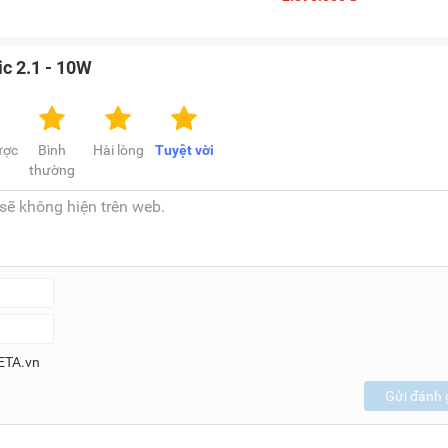
ic 2.1 - 10W
ược
Bình
Hài lòng
Tuyệt vời
thường
ETA.vn
Gửi đánh 