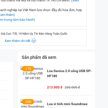
 nội thành Hà Nội và nội thành TP. Hồ Chí Minh.
(Xem
nh nghiệp tại Việt Nam lựa chọn: đầy đủ hóa đơn, hợp
Xem thêm)
em trung tâm bảo hành)
 Giá Cực Tốt, 19 Năm Uy Tín Bán Hàng Toàn Quốc
Xem thêm chi tiết
, Hà Nội
(
Chỉ đường)
Sản phẩm đã xem
iền, TP. HCM
(
Chỉ đường)
-17K
Loa Genius 2.0 cổng USB SP-
P. Vườn Lài, TP. HCM
(
Chỉ đường)
HF180
213.000 đ
230.000 đ
-20K
Loa vi tính mini Soundmax