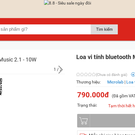
Loa vi tính bluetooth
1
/ 2
(Chưa có đánh giá)
Thương hiệu:
Microlab
|
Loa 
790.000đ
(Đã gồm VA
Trạng thái:
Tạm thời hết 