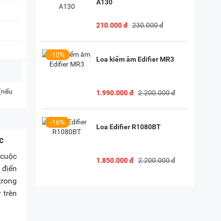
A130
210.000 đ
230.000 đ
-10%
Loa kiểm âm Edifier MR3
 (nếu
1.990.000 đ
2.200.000 đ
-16%
Loa Edifier R1080BT
c
 cuộc
1.850.000 đ
2.200.000 đ
 điển
trong
 trên