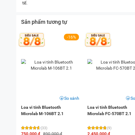
tế.
Sản phẩm tương tự
-16%
So sánh
So
Loa vi tính Bluetooth
Loa vi tính Bluetooth
Microlab M-106BT 2.1
Microlab FC-570BT 2.1
(33)
(9)
750.000 đ
890.000 đ
2.450.000 đ