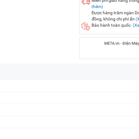
Miễn phí giao hàng trong
thêm)
Được hàng trăm ngàn Doa
đồng, không chi phí ẩn
(
Bảo hành toàn quốc.
(X
META.vn - Điện Máy
Địa chỉ:
56 Duy Tân, P. Cầu Giấy
20A Cộng Hòa, P. Bảy H
716-718 Điện Biên Phủ, 