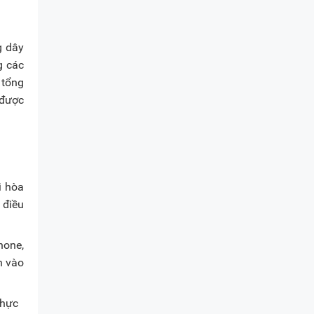
g dây
g các
 tổng
 được
i hòa
 điều
hone,
h vào
thực