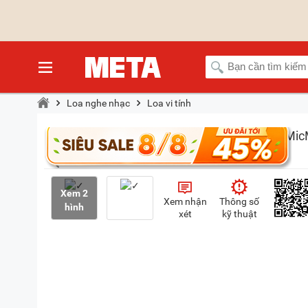
Loa nghe nhạc
Loa vi tính
Xem 2
Xem nhận
Thông số
hình
xét
kỹ thuật