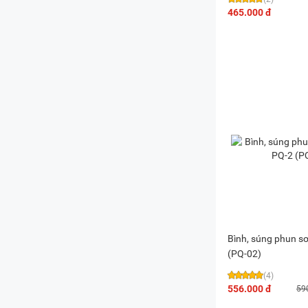
465.000 đ
Bình, súng phun s
(PQ-02)
(4)
556.000 đ
59