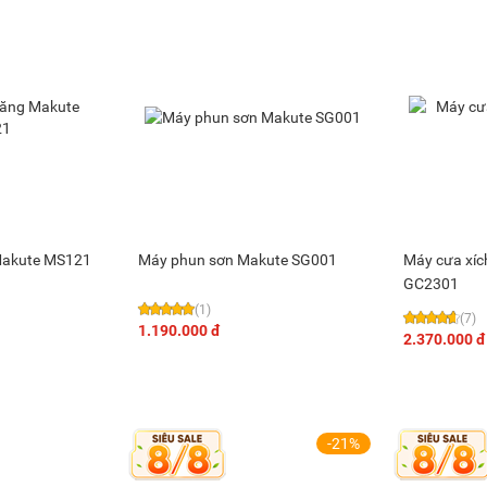
Makute MS121
Máy phun sơn Makute SG001
Máy cưa xíc
GC2301
(1)
(7)
1.190.000 đ
2.370.000 đ
-21%