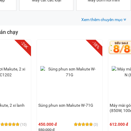
iệp
Máy cắt các loại
Máy bơm hơi mini
Xem thêm chuyên mục
án chạy
-18%
-26K
ute, 2 xi lanh
Súng phun sơn Makute W-71G
Máy mài gó
(850W, 10
450.000 đ
612.000 đ
(10)
(3)
550.000 đ