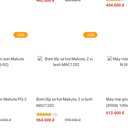
442.000 đ
500.000 đ
454.000 đ
-34K
-26K
ơn Makute PQ-2
Bơm lốp xe hơi Makute, 2 xi lanh
Máy mài gó
MAC1202
(850W, 100
612.000 đ
(10)
964.000 đ
0.000 đ
990.000 đ