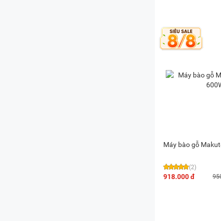
Máy bào gỗ Maku
(2)
918.000 đ
95