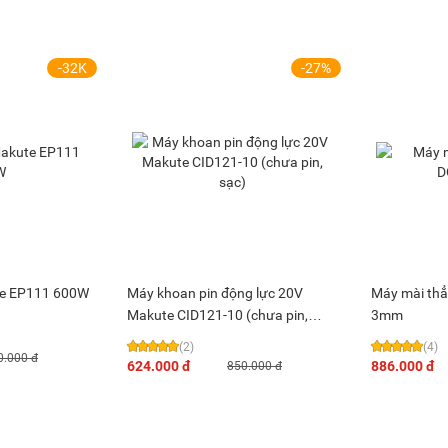
-32K
-27%
te EP111 600W
Máy khoan pin động lực 20V
Máy mài th
Makute CID121-10 (chưa pin,
3mm
sạc)
(2)
(4)
0.000 đ
624.000 đ
886.000 đ
850.000 đ