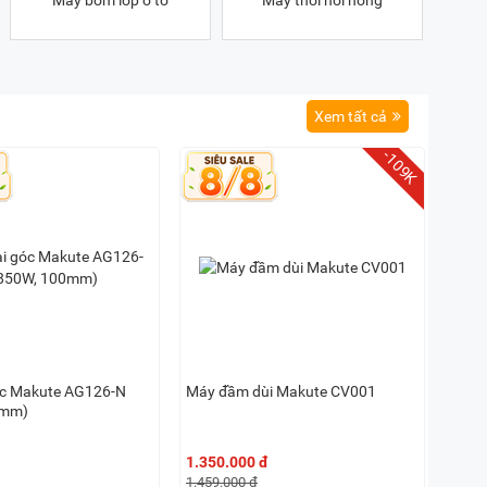
Máy bơm lốp ô tô
Máy thổi hơi nóng
Xem tất cả
-109K
c Makute AG126-N
Máy đầm dùi Makute CV001
0mm)
1.350.000 đ
1.459.000 đ