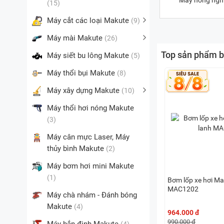
Máy nông ngh
(15)
Máy cắt các loại Makute
(9)
Máy mài Makute
(26)
Top sản phẩm b
Máy siết bu lông Makute
(5)
Máy thổi bụi Makute
(8)
Máy xây dựng Makute
(10)
Máy thổi hơi nóng Makute
(3)
Máy cân mực Laser, Máy
thủy bình Makute
(2)
Máy bơm hơi mini Makute
(1)
Bơm lốp xe hơi Mak
MAC1202
Máy chà nhám - Đánh bóng
Makute
(4)
964.000 đ
990.000 đ