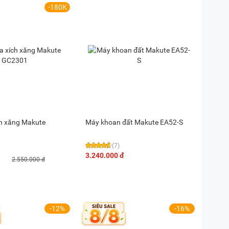
-180K
h xăng Makute
Máy khoan đất Makute EA52-S
(7)
3.240.000 đ
2.550.000 đ
-12%
-16%