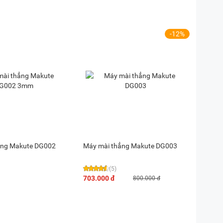
-12%
ẳng Makute DG002
Máy mài thẳng Makute DG003
(5)
703.000 đ
800.000 đ