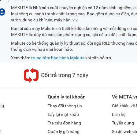
MAKUTE là Nhà sản xuất chuyên nghiệp có 12 năm kinh nghiệm, c
loại công cụ cạnh tranh chất lượng cao. Bao gồm dụng cụ điện, dụ
vườn, dụng cụ khí nén, máy hàn, v.v.
Bao bì của máy Makute có thiết kế độc đáo riêng và mỗi động cơ c
MAKUTE là: đầy đủ các sản phẩm dụng cụ, giá cả ưu đãi, chất lượn
Makute có hệ thống quản lý kỹ thuật số, đội ngũ R&D thương hiệu 
thống dịch vụ hậu mãi hoàn hảo.
Xem thêm
trung tâm bảo hành Makute
khi cần hỗ trợ.
Đổi trả trong 7 ngày
Quản lý tài khoản
Về META.v
ng
Thay đổi thông tin
Giới thiệu v
Lấy lại mật khẩu
Liên hệ
Tra cứu đơn hàng
Tuyển dụng
h
Quản lý giỏ hàng
Sơ đồ websit