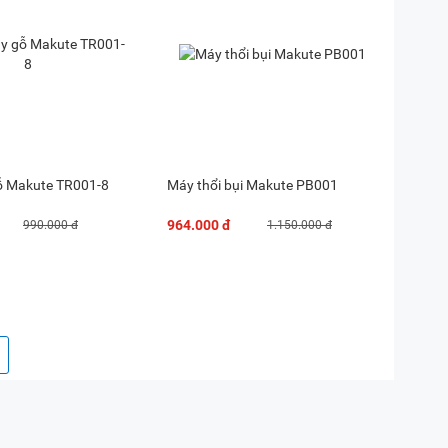
ỗ Makute TR001-8
Máy thổi bụi Makute PB001
964.000 đ
990.000 đ
1.150.000 đ