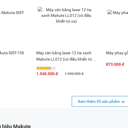
kute SIST-150
Máy cân bằng laser 12 tia xanh
Máy phay g
Makute LL012 (có điều khiển từ
873.000 đ
xa)
(1)
1.540.000 đ
1.950.000 đ
Xem thêm 95 sản phẩm
g hiệu Makute