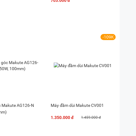
703.000 đ
-109K
c Makute AG126-N
Máy đầm dùi Makute CV001
mm)
1.350.000 đ
1.459.000 đ