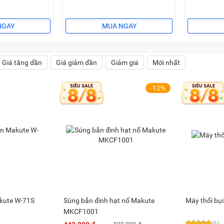
NGAY
MUA NGAY
Giá tăng dần
Giá giảm dần
Giảm giá
Mới nhất
-12%
kute W-71S
Súng bắn đinh hạt nổ Makute
Máy thổi bụ
MKCF1001
(6)