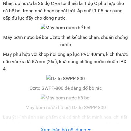
Nhiệt độ nước là 35 độ C và tối thiểu là 1 độ C phù hợp cho
cả bể bơi trong nhà hoặc ngoài trời. Áp suất 1.05 bar cung
cấp đủ lực đẩy cho dòng nước.
Máy bơm nước bể bơi Ozito thiết kế chắc chắn, chuẩn chống
nước
Máy phù hợp với khớp nối ống áp lực PVC 40mm, kích thước
đầu vào/ra là 57mm (2¼ ), khả năng chống nước chuẩn IPX
4.
Ozito SWPP-800 dễ dàng đổ bỏ rác
Máy bơm nước hồ bơi Ozito SWPP-800
Lưu ý:
Hình ảnh sản phẩm chỉ có tính chất minh họa, chi tiết
sản phẩm, màu sắc có thể thay đổi tùy theo sản phẩm thực
Xem toàn bộ nội dung