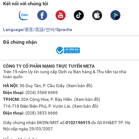
Kết nối với chúng tôi
Language/语言/言語/언어/Sprache
Đã chứng nhận
CÔNG TY CỔ PHẦN MẠNG TRỰC TUYẾN META
Trên 19 năm Uy tín cung cấp Dịch vụ Bán hàng & Thu tiền tại nhà
toàn quốc
HÀ NỘI:
56 Duy Tân, P. Cầu Giấy. (
Xem bản đồ
)
Điện thoại:
(024) 3568 6969
TP.HCM:
20A Cộng Hòa, P. Bảy Hiền. (
Xem bản đồ
)
716-718 Điện Biên Phủ, P. Vườn Lài. (
Xem bản đồ
)
Điện thoại:
(028) 3833 6666
Giấy chứng nhận ĐKDN/MST số
0102196915
do Sở KH&ĐT TP. Hà
Nội cấp ngày 29/03/2007.