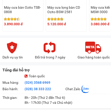
Máy cưa bàn Ozito TSB-
Máy cưa lọng bàn CD
Máy cưa kiếm
0808
Ozito BSW-2581
MSW-3000
3.890.000 đ
5.120.000 đ
3.080.000 đ
Dịch vụ uy tín
Đổi trả trong 7 ngày
Giao hàng toàn quốc
Tổng đài hỗ trợ
Toàn quốc
Mua hàng:
(024) 3568 6969
Bảo hành:
(028) 38 333 222
Chat Zalo
Thời gian:
8h - 20h (Thứ 2 đến Thứ 6)
8h - 17h30 (Thứ 7 và Chủ nhật)