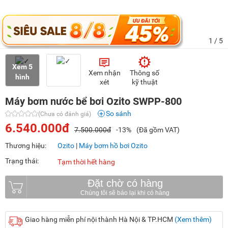
1
/ 5
Xem 5
Xem nhận
Thông số
hình
xét
kỹ thuật
Máy bơm nước bể bơi Ozito SWPP-800
So sánh
(Chưa có đánh giá)
6.540.000đ
7.500.000đ
-13%
(Đã gồm VAT)
Thương hiệu:
Ozito
|
Máy bơm hồ bơi Ozito
Trạng thái:
Tạm thời hết hàng
Đặt chờ có hàng
Giao hàng miễn phí nội thành Hà Nội & TP.HCM
(Xem thêm)