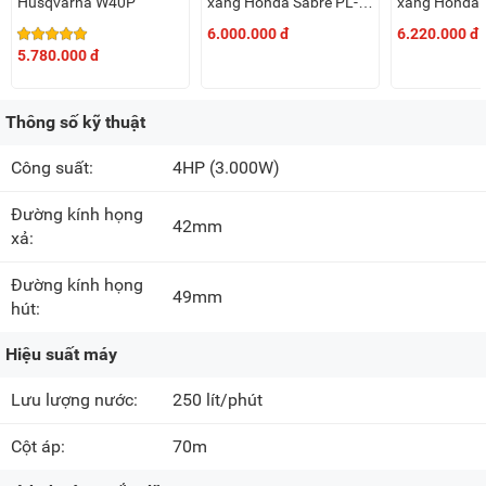
Husqvarna W40P
xăng Honda Sabre PL-
xăng Honda 
25MN
35MN (GX35
6.000.000 đ
6.220.000 đ
5.780.000 đ
Thông số kỹ thuật
Công suất:
4HP
(3.000W)
Đường kính họng
42mm
xả:
Đường kính họng
49mm
hút:
Hiệu suất máy
Lưu lượng nước:
250 lít/phút
Cột áp:
70m