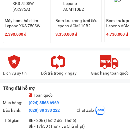
Máy bơm thả chìm
Bơm lưu lượng tưới tiêu
Bơm lưu lượng
Lepono XKS 750SW
Lepono ACM110B2
Lepono ACM
(AKS75A)
2.390.000 đ
3.350.000 đ
4.730.000 đ
Dịch vụ uy tín
Đổi trả trong 7 ngày
Giao hàng toàn quốc
Tổng đài hỗ trợ
Toàn quốc
Mua hàng:
(024) 3568 6969
Bảo hành:
(028) 38 333 222
Chat Zalo
Thời gian:
8h - 20h (Thứ 2 đến Thứ 6)
8h - 17h30 (Thứ 7 và Chủ nhật)