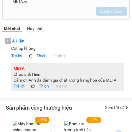
META.vn
Gửi bình luận
Mới nhất
Hay nhất
H
A Hiện
Cột áp khủng
Trả lời
Thích
6 năm
META
Chào anh Hiện,
Cảm ơn Anh đã đánh giá chất lượng hàng hóa của META.
Trả lời
Thích
6 năm
Sản phẩm cùng thương hiệu
Xem tất cả
-16%
-12%