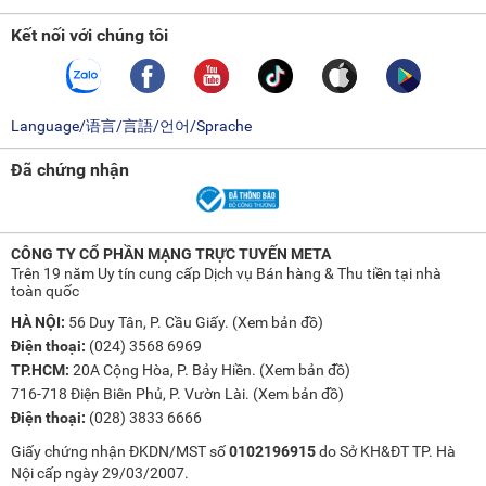
Kết nối với chúng tôi
Language/语言/言語/언어/Sprache
Đã chứng nhận
CÔNG TY CỔ PHẦN MẠNG TRỰC TUYẾN META
Trên 19 năm Uy tín cung cấp Dịch vụ Bán hàng & Thu tiền tại nhà
toàn quốc
HÀ NỘI:
56 Duy Tân, P. Cầu Giấy. (
Xem bản đồ
)
Điện thoại:
(024) 3568 6969
TP.HCM:
20A Cộng Hòa, P. Bảy Hiền. (
Xem bản đồ
)
716-718 Điện Biên Phủ, P. Vườn Lài. (
Xem bản đồ
)
Điện thoại:
(028) 3833 6666
Giấy chứng nhận ĐKDN/MST số
0102196915
do Sở KH&ĐT TP. Hà
Nội cấp ngày 29/03/2007.