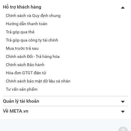
Hỗ trợ khách hàng
Chính sách và Quy định chung
Hướng dẫn thanh toán
Trả góp qua thẻ
Trả góp qua công ty tài chính
Mua trước trả sau
Chính sách Đổi - Trả hàng hóa
Chính sách Bảo hành
Hóa đơn GTGT điện tử
Chính sách bảo mật dữ liệu cá nhân
Tư vấn sản phẩm
Quản lý tài khoản
Thay đổi thông tin
Về META.vn
Lấy lại mật khẩu
Giới thiệu về META
Tra cứu đơn hàng
Liên hệ