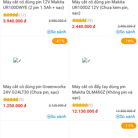
Máy cắt cỏ dùng pin 12V Makita
Máy cắt cỏ dùng pin Makita
UR100DWYE (2 pin 1.5Ah + sạc)
UR100DZ 12V (Chưa kèm pin,
sạc)
(12)
3.940.000 đ
(9)
3.990.000 đ
2.440.000 đ
2.950.000 đ
So sánh
So sánh
-41%
-16%
Máy cắt cỏ dùng pin Greenworks
Máy cắt cỏ đẩy tay dùng pin
24V G24LT30 (Chưa pin, sạc)
Makita DLM460Z (Không pin và
sạc)
(9)
1.250.000 đ
(5)
2.125.000 đ
12.130.000 đ
14.500.000 đ
So sánh
So sánh
-11%