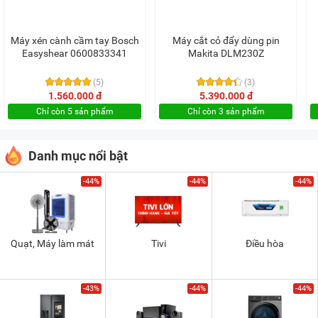
Máy xén cành cầm tay Bosch
Máy cắt cỏ đẩy dùng pin
Easyshear 0600833341
Makita DLM230Z
(5)
(3)
1.560.000 đ
5.390.000 đ
Chỉ còn 5 sản phẩm
Chỉ còn 3 sản phẩm
Danh mục nổi bật
-44%
-44%
-44%
Quạt, Máy làm mát
Tivi
Điều hòa
-43%
-44%
-44%