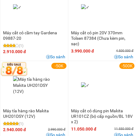
Máy cắt cỏ cầm tay Gardena
Máy cắt cỏ pin 20V 370mm
09887-20
Tolsen 87384 (Chưa kèm pin,
sạc)
(1)
3.990.000 đ
4.500.000 đ
2.910.000 đ
So sánh
So sánh
-50K
-500K
Máy tỉa hàng rào Makita
Máy cắt cỏ dùng pin Makita
UH201DSY (12V)
UR101CZ (bộ cấp nguồn/BL 18V
x 2)
(1)
11.050.000 đ
11.550.000 đ
2.940.000 đ
2.990.000 đ
So sánh
So sánh