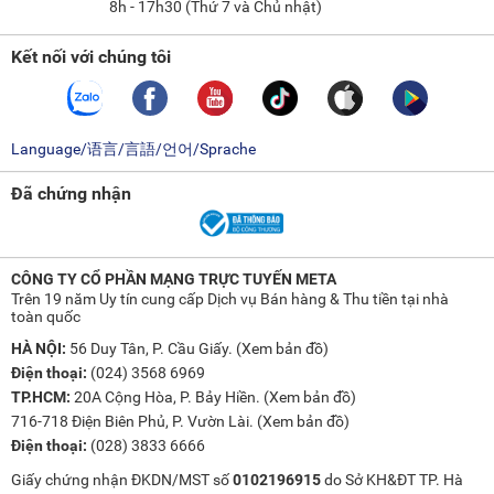
Máy cắt cỏ chạy pin loại đeo vai:
Loại máy cắt cỏ chạy pin này
8h - 17h30 (Thứ 7 và Chủ nhật)
được thiết kế với dây đeo vai tiện lợi, cho phép người dùng thao
tác làm việc nhiều giờ liền mà không bị nhức mỏi. Thông thường,
Kết nối với chúng tôi
dòng máy này có công suất lớn hơn so với loại cầm tay giúp bạn
làm việc ở khu vực rộng hơn.
Máy cắt cỏ đẩy tay chạy pin:
Loại máy cắt cỏ này được thiết kế với
kiểu dáng lớn, có kèm theo tay đẩy và hệ thống bánh xe giúp việc
Language/语言/言語/언어/Sprache
di chuyển thuận tiện, nhẹ nhàng. Dòng máy này thường hoạt
động với công suất lớn, được sử dụng trên các đồng cỏ rộng lớn,
Đã chứng nhận
công viên hoặc sân vận động...
Máy cắt cỏ robot chạy pin:
Loại máy này có cơ chế hoạt động tự
động, có thể lập trình đường đi và thời gian làm việc. Dòng máy
CÔNG TY CỔ PHẦN MẠNG TRỰC TUYẾN META
này rất thích hợp dùng cho những người dùng bận rộn, muốn
Trên 19 năm Uy tín cung cấp Dịch vụ Bán hàng & Thu tiền tại nhà
chăm sóc sân vườn nhưng không có nhiều thời gian.
toàn quốc
Phân loại theo động cơ
HÀ NỘI:
56 Duy Tân, P. Cầu Giấy. (
Xem bản đồ
)
Máy cắt cỏ chạy pin dùng động cơ chổi than:
Dòng máy cắt cỏ
Điện thoại:
(024) 3568 6969
này thường có giá bán rẻ hơn, dễ sửa chữa, thay thế bởi động cơ
TP.HCM:
20A Cộng Hòa, P. Bảy Hiền. (
Xem bản đồ
)
chổi than được sử dụng rất phổ biến. Tuy nhiên, loại động cơ này
716-718 Điện Biên Phủ, P. Vườn Lài. (
Xem bản đồ
)
không được đánh giá cao về tuổi thọ đồng thời phát ra tiếng ồn
Điện thoại:
(028) 3833 6666
lớn, khó chịu.
Giấy chứng nhận ĐKDN/MST số
0102196915
do Sở KH&ĐT TP. Hà
Máy cắt cỏ chạy pin dùng động cơ không chổi than:
Dòng máy