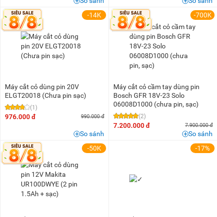
So sánh
So sánh
-14K
-700K
Máy cắt cỏ dùng pin 20V
Máy cắt cỏ cầm tay dùng pin
ELGT20018 (Chưa pin sạc)
Bosch GFR 18V-23 Solo
06008D1000 (chưa pin, sạc)
(1)
976.000 đ
(2)
990.000 đ
7.200.000 đ
7.900.000 đ
So sánh
So sánh
-50K
-17%