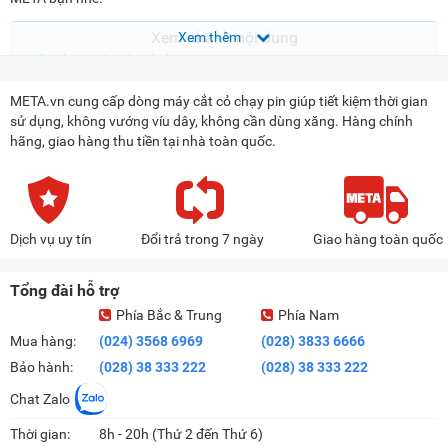
Xem nhanh nội dung
Các loại máy cắt cỏ chạy pin
Giá máy cắt cỏ chạy pin bao nhiêu?
META.vn cung cấp dòng máy cắt cỏ chạy pin giúp tiết kiệm thời gian
Máy cắt cỏ chạy pin có tốt không?
sử dụng, không vướng víu dây, không cần dùng xăng. Hàng chính
hãng, giao hàng thu tiền tại nhà toàn quốc.
Kinh nghiệm chọn mua máy cắt cỏ chạy pin
META.vn - địa chỉ bán máy cắt cỏ chạy pin chính hãng, giá tốt
Các loại máy cắt cỏ chạy pin
Dịch vụ uy tín
Đổi trả trong 7 ngày
Giao hàng toàn quốc
Hiện nay máy cắt cỏ chạy pin trên thị trường khá đa dạng và thường
được phân loại dựa theo thiết kế và động cơ. Dưới đây là những dòng
Tổng đài hỗ trợ
máy cắt cỏ chạy pin cơ bản:
Phía Bắc & Trung
Phía Nam
Phân loại theo thiết kế
Mua hàng:
(024) 3568 6969
(028) 3833 6666
Máy cắt cỏ cầm tay chạy pin:
Dòng máy cắt cỏ chạy pin này
Bảo hành:
(028) 38 333 222
(028) 38 333 222
thường có kiểu dáng nhỏ gọn, trọng lượng nhẹ giúp người dùng dễ
Chat Zalo
dàng cầm nắm, thao tác. Loại máy này thích hợp với công việc cắt
tỉa cho sân vườn trong gia đình, khu vực hẹp, bồn hoa...
Thời gian:
8h - 20h (Thứ 2 đến Thứ 6)