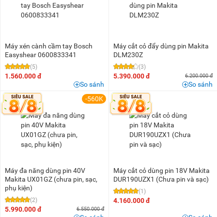
500K - 1 triệu
(2)
1 triệu - 1,5 triệu
(2)
1,5 triệu - 2 triệu
(5)
2 triệu - 3 triệu
(5)
Máy xén cành cầm tay Bosch
Máy cắt cỏ đẩy dùng pin Makita
Easyshear 0600833341
DLM230Z
3 triệu - 5 triệu
(13)
(5)
(3)
5 triệu - 8 triệu
(12)
1.560.000 đ
5.390.000 đ
6.200.000 đ
So sánh
So sánh
8 triệu - 10 triệu
(2)
-560K
10 triệu - 15 triệu
(10)
15 triệu - 20 triệu
(4)
20 triệu - 25 triệu
(6)
25 triệu - 30 triệu
(2)
30 triệu - 40 triệu
(2)
Máy đa năng dùng pin 40V
Máy cắt cỏ dùng pin 18V Makita
50 triệu - 100 triệu
(2)
Makita UX01GZ (chưa pin, sạc,
DUR190UZX1 (Chưa pin và sạc)
phụ kiện)
(1)
(2)
4.160.000 đ
5.990.000 đ
6.550.000 đ