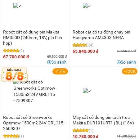
Robot cắt cỏ dùng pin Makita
Robot cắt cỏ tự động chạy pin
RM350D (240mm, 18V, pin tích
Husqvarna AM430X NERA
hợp)
(4)
(2)
65.840.000 đ
69.900.000 đ
67.700.000 đ
69.900.000 đ
So sánh
So sánh
-17%
-720K
Robot cắt cỏ Greenworks
Máy cắt cỏ dùng pin tách trục
Optimow 1500m2 24V GRL115 -
Makita DUR191URT1 (BL) (18V)
2509307
(1)
(1)
10.780.000 đ
11.500.000 đ