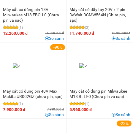
Máy cắt cỏ dùng pin 18V
Máy cắt cỏ đẩy tay 20V x 2 pin
Milwaukee M18 FBCU-0 (Chưa
DeWalt DCMW564N (Chưa pin,
pin và sạc)
sạc)
(1)
(2)
12.260.000 đ
11.740.000 đ
15.500.000 đ
12.980.000 đ
So sánh
So sánh
-90K
Máy cắt cỏ dùng pin 40V Max
Máy cắt cỏ dùng pin Milwaukee
Makita UR002GZ (chưa pin, sạc)
M18 BLLT-0 (Chưa pin và sạc)
(1)
(1)
7.900.000 đ
5.960.000 đ
7.990.000 đ
So sánh
So sánh
-23%