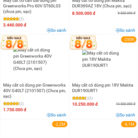
Máy cắt cỏ cán dài dùng pin
Máy cắt cỏ dùng pin Makita
Greenworks Pro 60V ST60L03
DUR369AZ 18V (Chưa pin, sạc)
(chưa pin, sạc)
8.500.000 đ
9.500.000 đ
(2)
3.440.000 đ
So sánh
So sánh
-250K
Máy cắt cỏ dùng pin Greenworks
Máy cắt cỏ dùng pin 18V Makita
40V G40LT (2101507) (Chưa pin,
DUR190URT1
sạc)
(2)
(2)
10.250.000 đ
10.500.000 đ
1.730.000 đ
So sánh
So sánh
-2,2M
-4,1M