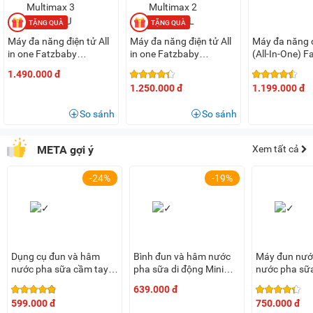
Máy đa năng điện tử All
Máy đa năng điện tử All
Máy đa năng đ
in one Fatzbaby
in one Fatzbaby
(All-In-One) 
Multimax 3 FB9322SJ
Multimax 2 FB9013SL
Multimax 8 
1.490.000 đ
1.250.000 đ
1.199.000 đ
So sánh
So sánh
META gợi ý
Xem tất cả
-24%
-19%
Dụng cụ đun và hâm
Bình đun và hâm nước
Máy đun nướ
nước pha sữa cầm tay
pha sữa di động Mini
nước pha sữa
Mini Smart 1 FB3622VA
Smart 19 FB3821YB
QUICK 12 Fat
639.000 đ
FB3503HB
599.000 đ
750.000 đ