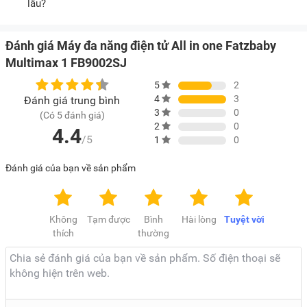
lâu?
Đánh giá Máy đa năng điện tử All in one Fatzbaby
Multimax 1 FB9002SJ
5
2
4
3
Đánh giá trung bình
3
0
(Có 5 đánh giá)
2
0
4.4
/5
1
0
Đánh giá của bạn về sản phẩm
Không
Tạm được
Bình
Hài lòng
Tuyệt vời
thích
thường