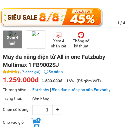
1
/ 4
Xem 4
Xem 4
Thông số
hình
nhận xét
kỹ thuật
Máy đa năng điện tử All in one Fatzbaby
Multimax 1 FB9002SJ
So sánh
(5 đánh giá)
1.259.000đ
1.500.000đ
-16%
(Đã gồm VAT)
Thương hiệu:
Fatzbaby
|
Bình đun nước pha sữa Fatzbaby
Trạng thái:
Còn hàng
-
+
Chọn số lượng:
Cho vào giỏ