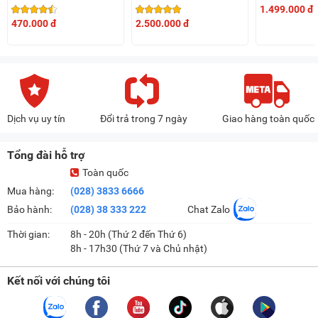
FB7901HB
Isofix và Top Tether
nghệ Nano P
1.499.000 đ
Fatzbaby Protect 1,
Plasmax 10
470.000 đ
2.500.000 đ
Model 916
Dịch vụ uy tín
Đổi trả trong 7 ngày
Giao hàng toàn quốc
Tổng đài hỗ trợ
Toàn quốc
Mua hàng:
(028) 3833 6666
Bảo hành:
(028) 38 333 222
Chat Zalo
Thời gian:
8h - 20h (Thứ 2 đến Thứ 6)
8h - 17h30 (Thứ 7 và Chủ nhật)
Kết nối với chúng tôi