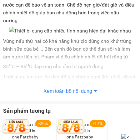
nước cạn để bảo vệ an toàn. Chế độ hẹn giờ/đặt giờ và điều
chỉnh nhiệt độ giúp bạn chủ động hơn trong việc nấu
nướng.
Vùng nấu thứ hai có khả năng khử clo dùng cho khử trùng
bình sữa của bé,... Bên cạnh đó bạn có thể đun sôi và làm
ấm nước tiện lợi. Phạm vi điều chỉnh nhiệt độ trải rộng từ
o
o
35
C – 95
C đáp ứng nhu cầu từ người dùng.
Thời gian làm ấm lên đến 48 giờ không nghỉ (khi nhiệt độ cài
o
đặt < 70
C). Các nút chức năng (+) và (-) giúp điều chỉnh
Xem toàn bộ nội dung
nhiệt độ chính xác đến từng độ C. Vùng nấu cũng có chế độ
bảo vệ quá nhiệt để đảm bảo an toàn cho người dùng và
thiết bị.
Sản phẩm tương tự
Lưu ý:
Hình ảnh sản phẩm chỉ có tính chất minh họa, chi tiết
-26%
-17%
sản phẩm, màu sắc có thể thay đổi tùy theo sản phẩm thực
tế.