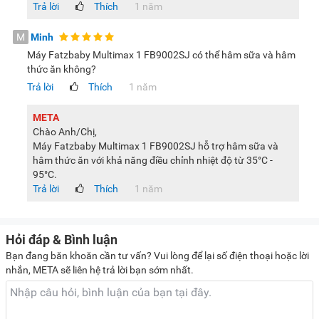
Trả lời
Thích
1 năm
M
Minh
Máy Fatzbaby Multimax 1 FB9002SJ có thể hâm sữa và hâm
thức ăn không?
Trả lời
Thích
1 năm
META
Chào Anh/Chị,
Máy Fatzbaby Multimax 1 FB9002SJ hỗ trợ hâm sữa và
hâm thức ăn với khả năng điều chỉnh nhiệt độ từ 35°C -
95°C.
Trả lời
Thích
1 năm
Hỏi đáp & Bình luận
Bạn đang băn khoăn cần tư vấn? Vui lòng để lại số điện thoại hoặc lời
nhắn, META sẽ liên hệ trả lời bạn sớm nhất.