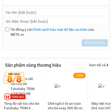
Tôi đồng ý với
Chính sách bảo mật dữ liệu cá nhân
của
META.vn
Gửi bình luận
Sản phẩm cùng thương hiệu
Xem tất cả
-29%
Tông đơ cắt tóc cho bé
Ghế ngồi ô tô an toàn
Máy tiệt trùn
Fatzbaby TRIM 4
cho bé xoay 360 độ có
khử mùi UVC