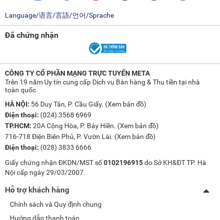
Language/语言/言語/언어/Sprache
Đã chứng nhận
CÔNG TY CỔ PHẦN MẠNG TRỰC TUYẾN META
Trên 19 năm Uy tín cung cấp Dịch vụ Bán hàng & Thu tiền tại nhà
toàn quốc
HÀ NỘI:
56 Duy Tân, P. Cầu Giấy. (
Xem bản đồ
)
Điện thoại:
(024) 3568 6969
TP.HCM:
20A Cộng Hòa, P. Bảy Hiền. (
Xem bản đồ
)
716-718 Điện Biên Phủ, P. Vườn Lài. (
Xem bản đồ
)
Điện thoại:
(028) 3833 6666
Giấy chứng nhận ĐKDN/MST số
0102196915
do Sở KH&ĐT TP. Hà
Nội cấp ngày 29/03/2007.
Hỗ trợ khách hàng
Chính sách và Quy định chung
Hướng dẫn thanh toán