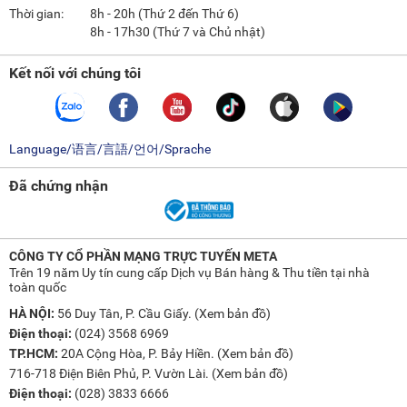
Thời gian:
8h - 20h (Thứ 2 đến Thứ 6)
Tự khởi động lại khi có điện:
Máy giặt có khả năng ghi
8h - 17h30 (Thứ 7 và Chủ nhật)
nhớ các cài đặt gần nhất khi có sự cố mất điện đột ngột,
sau đó sẽ tự thiết lập lại các cài đặt này và tiếp nối chu
Kết nối với chúng tôi
trình giặt trước đó khi được cấp điện trở lại, đảm bảo tiết
kiệm điện năng, nước sạch và công sức cũng như thời
gian của bạn.
Language/语言/言語/언어/Sprache
Vệ sinh lồng giặt:
Tính năng vệ sinh lồng giặt giúp nlàm
Đã chứng nhận
sạch lồng giặt nhanh chóng chỉ với vài thao tác đơn giản,
đảm bảo không gian giặt giũ luôn sạch sẽ.
CÔNG TY CỔ PHẦN MẠNG TRỰC TUYẾN META
Trên 19 năm Uy tín cung cấp Dịch vụ Bán hàng & Thu tiền tại nhà
toàn quốc
Khối lượng giặt 10kg quần áo
HÀ NỘI:
56 Duy Tân, P. Cầu Giấy. (
Xem bản đồ
)
Máy giặt Aqua Inverter AQW-U100FT.BK thiết kế lồng giặt có
Điện thoại:
(024) 3568 6969
đường kính lớn sẽ giặt được khoảng 10kg quần áo, phù hợp
TP.HCM:
20A Cộng Hòa, P. Bảy Hiền. (
Xem bản đồ
)
cho gia đình từ 7 thành viên.
716-718 Điện Biên Phủ, P. Vườn Lài. (
Xem bản đồ
)
Điện thoại:
(028) 3833 6666
Bảng điều khiển đặt bên thân máy