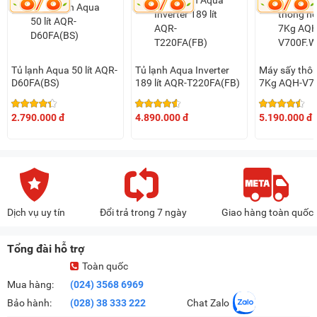
Giặt chăn mềm
Giặt ngâm
Vắt cực khô
Tủ lạnh Aqua 50 lít AQR-
Tủ lạnh Aqua Inverter
Máy sấy thôn
D60FA(BS)
Vệ sinh lồng giặt
189 lít AQR-T220FA(FB)
7Kg AQH-V7
Các tiện ích phụ đa dạng
2.790.000 đ
4.890.000 đ
5.190.000 đ
Máy giặt Aqua Inverter 10kg AQW-U100FT.BK được tích hợp
nhiều tính năng phụ tiện lợi như:
Hẹn giờ giặt:
Tính năng này cực kỳ hữu ích cho các chị
em bận rộn, giúp họ có thể tùy chỉnh thời gian giặt theo
nhu cầu sử dụng, tránh để quần áo bị hôi do để trong lồng
Dịch vụ uy tín
Đổi trả trong 7 ngày
Giao hàng toàn quốc
giặt quá lâu.
Khóa trẻ em:
Khi được kích hoạt thì chức năng này sẽ vô
Tổng đài hỗ trợ
hiệu hóa bảng điều khiển, không thao tác được nữa, ngăn
Toàn quốc
chặn sự nghịch phá của trẻ nhỏ khi không có người lớn ở
Mua hàng:
(024) 3568 6969
nhà, đồng thời đảm bảo cho chương trình giặt không bị
Bảo hành:
(028) 38 333 222
Chat Zalo
gián đoạn.