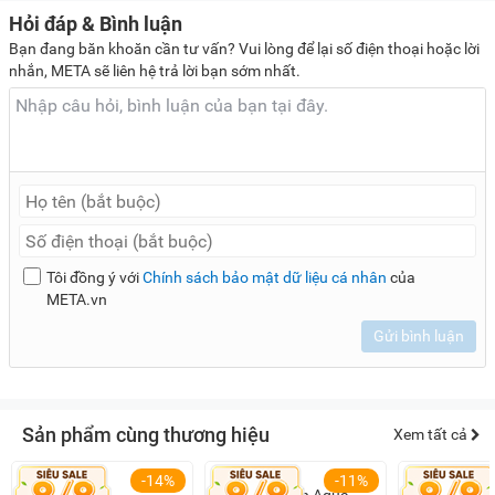
Máy giặt Aqua được trang bị van mực nước thấp có thể điều
Hỏi đáp & Bình luận
chỉnh và đảm bảo nước sẽ được cấp đủ cho máy, giúp cho
Bạn đang băn khoăn cần tư vấn? Vui lòng để lại số điện thoại hoặc lời
việc giặt giũ trở nên thuận lợi hơn, mang lại tiện ích cho
nhắn, META sẽ liên hệ trả lời bạn sớm nhất.
người dùng.
Tích hợp sẵn 10 chương trình giặt
Aqua AQW-U100FT.BK được lập trình sẵn với 10 chương
trình giặt, giúp người dùng dễ dàng lựa chọn được chương
trình giặt theo ý muốn, giúp bảo vệ sợi vải tốt hơn, giặt sạch
Tôi đồng ý với
Chính sách bảo mật dữ liệu cá nhân
của
hơn, tiết kiệm thời gian và điện nước hơn.
META.vn
Tiêu chuẩn
Gửi bình luận
Giặt thơm
Giặt mạnh
Giặt nhanh
Sản phẩm cùng thương hiệu
Xem tất cả
Tùy chọn
-14%
-11%
Giặt nhẹ