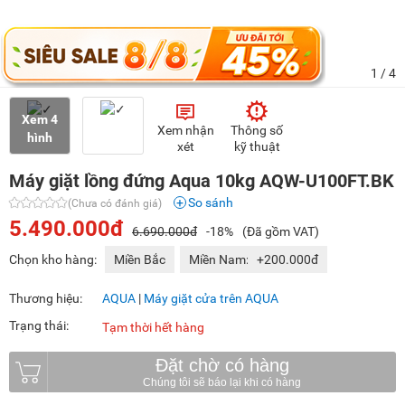
1
/ 4
Xem 4
Xem nhận
Thông số
hình
xét
kỹ thuật
Máy giặt lồng đứng Aqua 10kg AQW-U100FT.BK
So sánh
(Chưa có đánh giá)
5.490.000đ
6.690.000đ
-18%
(Đã gồm VAT)
Chọn kho hàng:
Miền Bắc
Miền Nam:
+200.000đ
Thương hiệu:
AQUA
|
Máy giặt cửa trên AQUA
Trạng thái:
Tạm thời hết hàng
Đặt chờ có hàng