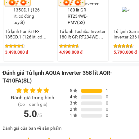
Chiller box
Ngăn đông mềm Chiller box trên chiếc tủ lạnh AQUA này sẽ
duy trì nhiệt độ ở mức - 1 độ C giúp lưu trữ thịt, cá, thực
Tủ lạnh Funiki FR-
Tủ lạnh Toshiba Inverter
Tủ lạnh Sam
phẩm tươi sống một cách hiệu quả.
135CD.1 (126 lít, có
180 lít GR-RT234WE-
Inverter 236 l
đóng tuyết)
PMV(52)
RT22M4032B
Giờ đây, bạn có thể yên tâm lấy thực phẩm ra chế biến bất
nâu)
cứ khi nào mà không lo bị đông đá, không tốn thời gian rã
3.490.000 đ
4.990.000 đ
5.790.000 đ
đông như thông thường.
Đánh giá Tủ lạnh AQUA Inverter 358 lít AQR-
T410FA(SL)
Hệ thống khay kính cường lực chắc chắn
5
1
Tủ lạnh có hệ thống khay kệ nhiều, đa dạng giúp sắp xếp
4
0
Đánh giá trung bình
3
0
(Có 1 đánh giá)
thực phẩm khoa học, ngăn nắp. Bên cạnh đó các khay kệ
2
0
5.0
này được làm từ kính cường lực, cho khả năng chịu lực ấn
/5
1
0
tượng, đồng thời có thể tùy chỉnh độ cao linh hoạt để người
dùng yên tâm sử dụng hơn.
Đánh giá của bạn về sản phẩm