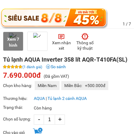
1
/ 7
Xem 7
Xem nhận
Thông số
hình
xét
kỹ thuật
Tủ lạnh AQUA Inverter 358 lít AQR-T410FA(SL)
So sánh
(1 đánh giá)
7.690.000đ
(Đã gồm VAT)
Chọn kho hàng:
Miền Nam
Miền Bắc:
+500.000đ
Thương hiệu:
AQUA
|
Tủ lạnh 2 cánh AQUA
Trạng thái:
Còn hàng
-
+
Chọn số lượng:
Cho vào giỏ