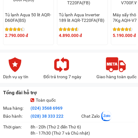
Tủ lạnh AQUA Inverter 358 lít AQR-T410FA(SL) có nhiều ưu
điểm nổi bật về cả thiết kế lẫn công nghệ, tiện ích chắc chắn
Tủ lạnh Aqua 50 lít AQR-
Tủ lạnh Aqua Inverter
Máy sấy thôn
sẽ là giải pháp bảo quản thực phẩm hiệu quả cho nhiều gia
D60FA(BS)
189 lít AQR-T220FA(FB)
7Kg AQH-V7
đình. Nếu đang có nhu cầu trang bị tủ lạnh cho gia đình
mình, bạn có thể tham khảo ngay model này nhé.
2.790.000 đ
4.890.000 đ
5.190.000 đ
Lưu ý:
Sau khi nhận tủ lạnh ít nhất từ 2-4 giờ, Quý khách mới
được cắm điện để tủ ổn định khí gas và tránh tình trạng
sốc điện do cắm điện.
Dịch vụ uy tín
Đổi trả trong 7 ngày
Giao hàng toàn quốc
Hình ảnh sản phẩm chỉ có tính chất minh họa, chi tiết sản
phẩm, màu sắc, thiết kế và thông số kỹ thuật có thể thay
Tổng đài hỗ trợ
đổi tùy theo sản phẩm thực tế mà không cần thông báo
trước.
Toàn quốc
Mua hàng:
(024) 3568 6969
Bảo hành:
(028) 38 333 222
Chat Zalo
Thời gian:
8h - 20h (Thứ 2 đến Thứ 6)
8h - 17h30 (Thứ 7 và Chủ nhật)