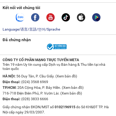
Kết nối với chúng tôi
Language/语言/言語/언어/Sprache
Đã chứng nhận
CÔNG TY CỔ PHẦN MẠNG TRỰC TUYẾN META
Trên 19 năm Uy tín cung cấp Dịch vụ Bán hàng & Thu tiền tại nhà
toàn quốc
HÀ NỘI:
56 Duy Tân, P. Cầu Giấy. (
Xem bản đồ
)
Điện thoại:
(024) 3568 6969
TP.HCM:
20A Cộng Hòa, P. Bảy Hiền. (
Xem bản đồ
)
716-718 Điện Biên Phủ, P. Vườn Lài. (
Xem bản đồ
)
Điện thoại:
(028) 3833 6666
Giấy chứng nhận ĐKDN/MST số
0102196915
do Sở KH&ĐT TP. Hà
Nội cấp ngày 29/03/2007.