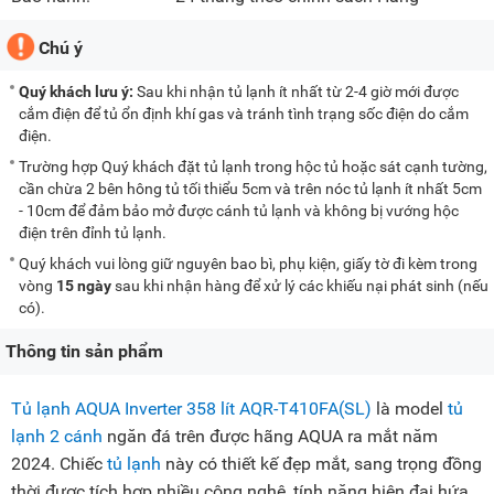
Chú ý
Quý khách lưu ý:
Sau khi nhận tủ lạnh ít nhất từ 2-4 giờ mới được
cắm điện để tủ ổn định khí gas và tránh tình trạng sốc điện do cắm
điện.
Trường hợp Quý khách đặt tủ lạnh trong hộc tủ hoặc sát cạnh tường,
cần chừa 2 bên hông tủ tối thiểu 5cm và trên nóc tủ lạnh ít nhất 5cm
- 10cm để đảm bảo mở được cánh tủ lạnh và không bị vướng hộc
điện trên đỉnh tủ lạnh.
Quý khách vui lòng giữ nguyên bao bì, phụ kiện, giấy tờ đi kèm trong
vòng
15 ngày
sau khi nhận hàng để xử lý các khiếu nại phát sinh (nếu
có).
Thông tin sản phẩm
Tủ lạnh AQUA Inverter 358 lít AQR-T410FA(SL)
là model
tủ
lạnh 2 cánh
ngăn đá trên được hãng AQUA ra mắt năm
2024. Chiếc
tủ lạnh
này có thiết kế đẹp mắt, sang trọng đồng
thời được tích hợp nhiều công nghệ, tính năng hiện đại hứa