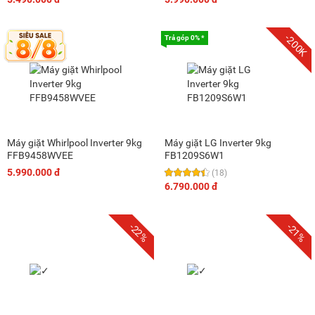
-200K
Trả góp 0% *
Máy giặt Whirlpool Inverter 9kg
Máy giặt LG Inverter 9kg
FFB9458WVEE
FB1209S6W1
5.990.000 đ
(18)
6.790.000 đ
-22%
-21%