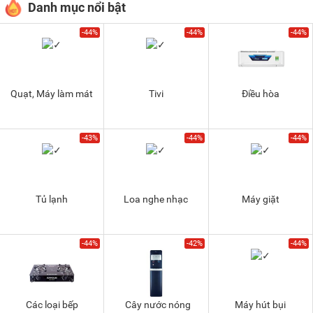
Danh mục nổi bật
-44%
-44%
-44%
Quạt, Máy làm mát
Tivi
Điều hòa
-43%
-44%
-44%
Tủ lạnh
Loa nghe nhạc
Máy giặt
-44%
-42%
-44%
Các loại bếp
Cây nước nóng
Máy hút bụi