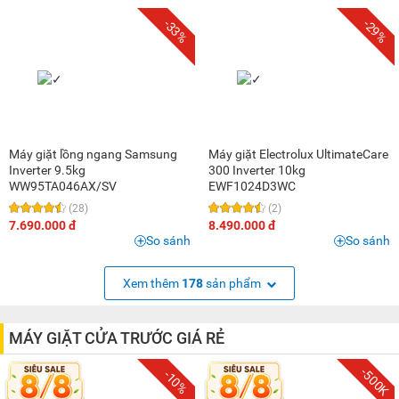
-33%
-29%
Máy giặt lồng ngang Samsung
Máy giặt Electrolux UltimateCare
Inverter 9.5kg
300 Inverter 10kg
WW95TA046AX/SV
EWF1024D3WC
(28)
(2)
7.690.000 đ
8.490.000 đ
So sánh
So sánh
Xem thêm
178
sản phẩm
MÁY GIẶT CỬA TRƯỚC GIÁ RẺ
-500K
-10%