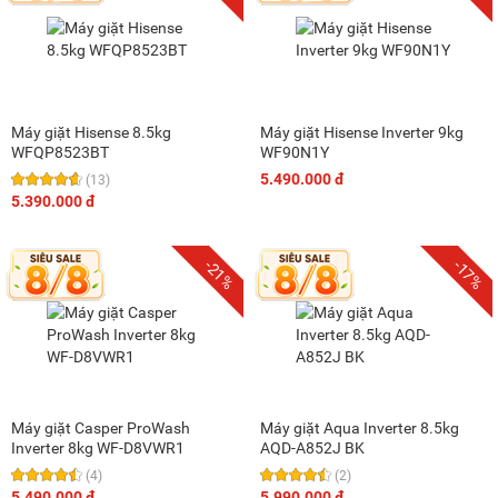
Máy giặt Hisense 8.5kg
Máy giặt Hisense Inverter 9kg
WFQP8523BT
WF90N1Y
5.490.000 đ
(13)
5.390.000 đ
-21%
-17%
Máy giặt Casper ProWash
Máy giặt Aqua Inverter 8.5kg
Inverter 8kg WF-D8VWR1
AQD-A852J BK
(4)
(2)
5.490.000 đ
5.990.000 đ