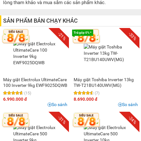
5 triệu - 8 triệu
(57)
lòng tham khảo và mua sắm các sản phẩm khác.
8 triệu - 10 triệu
(37)
10 triệu - 15 triệu
(63)
SẢN PHẨM BÁN CHẠY KHÁC
15 triệu - 20 triệu
(15)
Trả góp 0% *
-21%
-33%
20 triệu - 25 triệu
(5)
25 triệu - 30 triệu
(5)
30 triệu - 40 triệu
(3)
40 triệu - 50 triệu
(1)
Máy giặt Electrolux UltimateCare
Máy giặt Toshiba Inverter 13kg
100 Inverter 9kg EWF9025DQWB
TW-T21BU140UWV(MG)
(15)
(7)
6.990.000 đ
8.690.000 đ
So sánh
So sánh
-31%
-24%