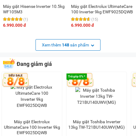
Máy giặt Hisense Inverter 10.5kg
Máy giặt Electrolux UltimateCare
WF105M3
100 Inverter 9kg EWF9025DQWB
(1)
(15)
6.990.000 đ
6.990.000 đ
Xem thêm
148
sản phẩm
Đang giảm giá
Trả góp 0% *
Máy giặt Electrolux
Máy giặt Toshiba Inverter
UltimateCare 100 Inverter 9kg
13kg TW-T21BU140UWV(MG)
U
EWF9025DQWB