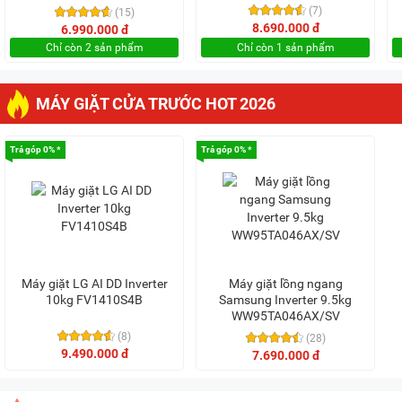
(7)
(15)
8.690.000 đ
6.990.000 đ
Chỉ còn 2 sản phẩm
Chỉ còn 1 sản phẩm
MÁY GIẶT CỬA TRƯỚC HOT 2026
Trả góp 0% *
Trả góp 0% *
Máy giặt LG AI DD Inverter
Máy giặt lồng ngang
10kg FV1410S4B
Samsung Inverter 9.5kg
WW95TA046AX/SV
(8)
(28)
9.490.000 đ
7.690.000 đ