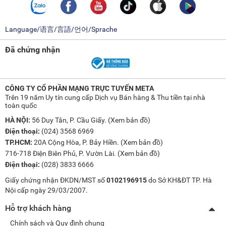
Language/语言/言語/언어/Sprache
Đã chứng nhận
CÔNG TY CỔ PHẦN MẠNG TRỰC TUYẾN META
Trên 19 năm Uy tín cung cấp Dịch vụ Bán hàng & Thu tiền tại nhà
toàn quốc
HÀ NỘI:
56 Duy Tân, P. Cầu Giấy. (
Xem bản đồ
)
Điện thoại:
(024) 3568 6969
TP.HCM:
20A Cộng Hòa, P. Bảy Hiền. (
Xem bản đồ
)
716-718 Điện Biên Phủ, P. Vườn Lài. (
Xem bản đồ
)
Điện thoại:
(028) 3833 6666
Giấy chứng nhận ĐKDN/MST số
0102196915
do Sở KH&ĐT TP. Hà
Nội cấp ngày 29/03/2007.
Hỗ trợ khách hàng
Chính sách và Quy định chung