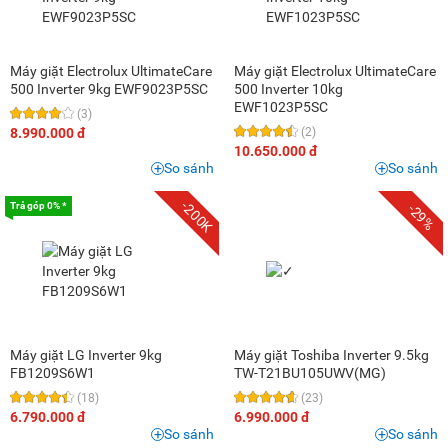
Máy giặt Electrolux UltimateCare
Máy giặt Electrolux UltimateCare
500 Inverter 9kg EWF9023P5SC
500 Inverter 10kg
EWF1023P5SC
(3)
8.990.000 đ
(2)
10.650.000 đ
So sánh
So sánh
-200K
Trả góp 0% *
-29%
Máy giặt LG Inverter 9kg
Máy giặt Toshiba Inverter 9.5kg
FB1209S6W1
TW-T21BU105UWV(MG)
(18)
(23)
6.790.000 đ
6.990.000 đ
So sánh
So sánh