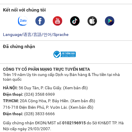
sản phẩm, màu sắc, thiết kế và thông số kỹ thuật có thể thay
Kết nối với chúng tôi
đổi tùy theo sản phẩm thực tế mà không cần thông báo
trước.
Language/语言/言語/언어/Sprache
Đã chứng nhận
CÔNG TY CỔ PHẦN MẠNG TRỰC TUYẾN META
Trên 19 năm Uy tín cung cấp Dịch vụ Bán hàng & Thu tiền tại nhà
toàn quốc
HÀ NỘI:
56 Duy Tân, P. Cầu Giấy. (
Xem bản đồ
)
Điện thoại:
(024) 3568 6969
TP.HCM:
20A Cộng Hòa, P. Bảy Hiền. (
Xem bản đồ
)
716-718 Điện Biên Phủ, P. Vườn Lài. (
Xem bản đồ
)
Điện thoại:
(028) 3833 6666
Giấy chứng nhận ĐKDN/MST số
0102196915
do Sở KH&ĐT TP. Hà
Nội cấp ngày 29/03/2007.