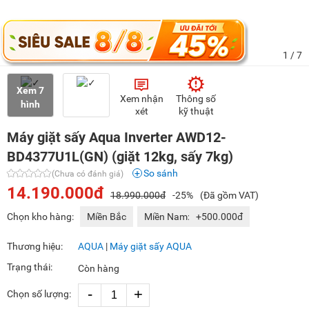
1
/ 7
Xem 7
Xem nhận
Thông số
hình
xét
kỹ thuật
Máy giặt sấy Aqua Inverter AWD12-
BD4377U1L(GN) (giặt 12kg, sấy 7kg)
So sánh
(Chưa có đánh giá)
14.190.000đ
18.990.000đ
-25%
(Đã gồm VAT)
Chọn kho hàng:
Miền Bắc
Miền Nam:
+500.000đ
Thương hiệu:
AQUA
|
Máy giặt sấy AQUA
Trạng thái:
Còn hàng
-
+
Chọn số lượng: