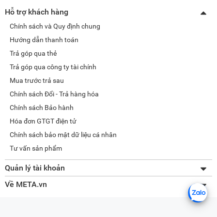
Hỗ trợ khách hàng
Chính sách và Quy định chung
Hướng dẫn thanh toán
Trả góp qua thẻ
Trả góp qua công ty tài chính
Mua trước trả sau
Chính sách Đổi - Trả hàng hóa
Chính sách Bảo hành
Hóa đơn GTGT điện tử
Chính sách bảo mật dữ liệu cá nhân
Tư vấn sản phẩm
Quản lý tài khoản
Thay đổi thông tin
Về META.vn
Lấy lại mật khẩu
Giới thiệu về META
Tra cứu đơn hàng
Liên hệ