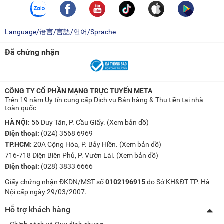
Language/语言/言語/언어/Sprache
Đã chứng nhận
CÔNG TY CỔ PHẦN MẠNG TRỰC TUYẾN META
Trên 19 năm Uy tín cung cấp Dịch vụ Bán hàng & Thu tiền tại nhà
toàn quốc
HÀ NỘI:
56 Duy Tân, P. Cầu Giấy. (
Xem bản đồ
)
Điện thoại:
(024) 3568 6969
TP.HCM:
20A Cộng Hòa, P. Bảy Hiền. (
Xem bản đồ
)
716-718 Điện Biên Phủ, P. Vườn Lài. (
Xem bản đồ
)
Điện thoại:
(028) 3833 6666
Giấy chứng nhận ĐKDN/MST số
0102196915
do Sở KH&ĐT TP. Hà
Nội cấp ngày 29/03/2007.
Hỗ trợ khách hàng