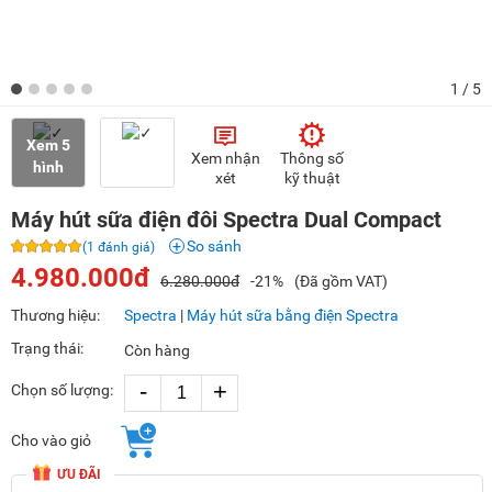
1
/ 5
Xem 5
Xem nhận
Thông số
hình
xét
kỹ thuật
Máy hút sữa điện đôi Spectra Dual Compact
So sánh
(1 đánh giá)
4.980.000đ
6.280.000đ
-21%
(Đã gồm VAT)
Thương hiệu:
Spectra
|
Máy hút sữa bằng điện Spectra
Trạng thái:
Còn hàng
-
+
Chọn số lượng:
Cho vào giỏ
ƯU ĐÃI