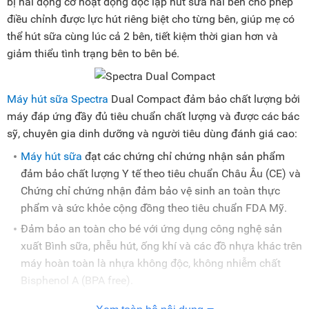
bị hai động cơ hoạt động độc lập hút sữa hai bên cho phép
điều chỉnh được lực hút riêng biệt cho từng bên, giúp mẹ có
thể hút sữa cùng lúc cả 2 bên, tiết kiệm thời gian hơn và
giảm thiểu tình trạng bên to bên bé.
Máy hút sữa Spectra
Dual Compact đảm bảo chất lượng bởi
máy đáp ứng đầy đủ tiêu chuẩn chất lượng và được các bác
sỹ, chuyên gia dinh dưỡng và người tiêu dùng đánh giá cao:
Máy hút sữa
đạt các chứng chỉ chứng nhận sản phẩm
đảm bảo chất lượng Y tế theo tiêu chuẩn Châu Âu (CE) và
Chứng chỉ chứng nhận đảm bảo vệ sinh an toàn thực
phẩm và sức khỏe cộng đồng theo tiêu chuẩn FDA Mỹ.
Đảm bảo an toàn cho bé với ứng dụng công nghệ sản
xuất Bình sữa, phễu hút, ống khí và các đồ nhựa khác trên
máy hoàn toàn là nhựa không độc, không nhiễm chất
Bisphenol A (BPA free).
Chứng chỉ chứng nhận hệ thống quản lý chất lượng quốc