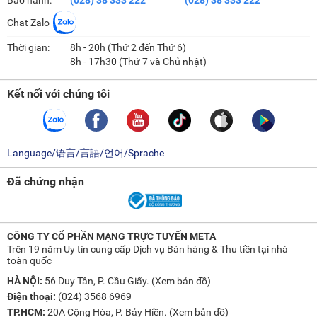
Bảo hành:
(028) 38 333 222
(028) 38 333 222
Chat Zalo
Máy khoan từ là gì?
Máy khoan từ (còn gọi là máy khoan đế từ hay máy khoan nam
Thời gian:
8h - 20h (Thứ 2 đến Thứ 6)
châm) là thiết bị khoan chuyên dụng, dùng để tạo lỗ trên những vật
8h - 17h30 (Thứ 7 và Chủ nhật)
liệu kim loại có độ dày lớn như thép tấm, dầm thép hay ống thép.
Điểm khác biệt nổi bật của loại
máy khoan
nằm ở đế nam châm điện
Kết nối với chúng tôi
siêu mạnh, khi kích hoạt sẽ bám chặt vào bề mặt kim loại, giúp máy
cố định vững chắc, hạn chế rung lắc và đảm bảo an toàn trong suốt
quá trình khoan.
Cấu tạo và nguyên lý hoạt động
Language/语言/言語/언어/Sprache
Máy khoan từ có thiết kế tương đối đơn giản, gồm những bộ phận
Đã chứng nhận
chính sau:
Đế từ: Bộ phận quan trọng nhất, chứa nam châm điện với lực hút
rất lớn. Nhờ đó, máy có thể bám chặt trên bề mặt kim loại ở nhiều
CÔNG TY CỔ PHẦN MẠNG TRỰC TUYẾN META
vị trí: ngang, đứng, thậm chí trên cao.
Trên 19 năm Uy tín cung cấp Dịch vụ Bán hàng & Thu tiền tại nhà
Động cơ: Tạo công suất cho trục chính quay, thường đủ mạnh để
toàn quốc
xử lý vật liệu cứng.
HÀ NỘI:
56 Duy Tân, P. Cầu Giấy. (
Xem bản đồ
)
Trục chính và đầu kẹp: Gắn và giữ mũi khoan từ (lưỡi cắt vành),
Điện thoại:
(024) 3568 6969
truyền lực quay chính xác và ổn định.
TP.HCM:
20A Cộng Hòa, P. Bảy Hiền. (
Xem bản đồ
)