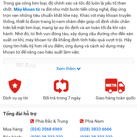
Trong gia công kim loại, độ chính xác và tốc độ luôn là yếu tố then
chốt.
Máy khoan từ
ra đời như một bước tiến công nghệ, đáp ứng
trọn vẹn những tiêu chuẩn khắt khe này. Khác với máy khoan truyền
thống, thiết bị được trang bị nam châm điện giúp cố định chắc chắn
trên bề mặt kim loại, mang lại sự ổn định và an toàn tối đa khi vận
hành. Nhờ đó, từ lĩnh vực đóng tàu, xây dựng cầu đường cho đến sản
xuất cơ khí, máy khoan từ đã khẳng định tính hiệu quả vượt trội. Hãy
cùng tìm hiểu kỹ hơn về ưu điểm, ứng dụng và cách sử dụng máy
khoan từ để nâng cao hiệu suất làm việc.
Nội dung
Xem thêm
Máy khoan từ là gì?
Cấu tạo và nguyên lý hoạt động
Ưu điểm nổi bật của máy khoan từ
Dịch vụ uy tín
Đổi trả trong 7 ngày
Giao hàng toàn quốc
Các loại máy khoan từ phổ biến
Tổng đài hỗ trợ
Hướng dẫn chọn mua máy khoan từ phù hợp
Phía Bắc & Trung
Phía Nam
Bảng báo giá máy khoan từ
Mua hàng:
(024) 3568 6969
(028) 3833 6666
Hướng dẫn sử dụng và bảo quản máy khoan từ hiệu quả