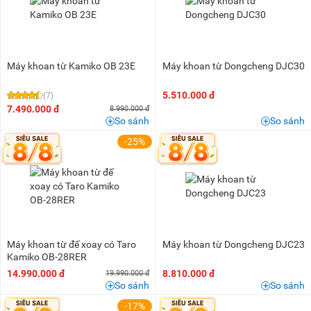
5 triệu - 8 triệu
(13)
8 triệu - 10 triệu
(7)
10 triệu - 15 triệu
(11)
15 triệu - 20 triệu
(1)
Máy khoan từ Kamiko OB 23E
Máy khoan từ Dongcheng DJC30
20 triệu - 25 triệu
(2)
5.510.000 đ
(7)
25 triệu - 30 triệu
(2)
7.490.000 đ
8.990.000 đ
So sánh
So sánh
30 triệu - 40 triệu
(1)
-25%
Máy khoan từ đế xoay có Taro
Máy khoan từ Dongcheng DJC23
Kamiko OB-28RER
14.990.000 đ
8.810.000 đ
19.990.000 đ
So sánh
So sánh
-17%