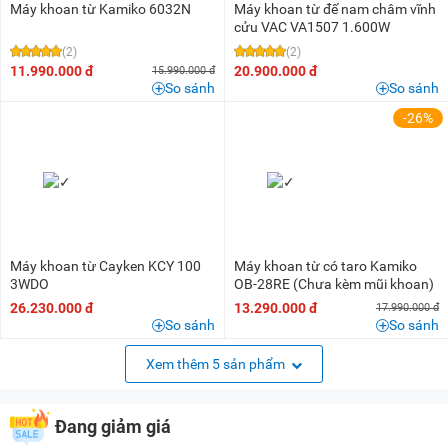
Máy khoan từ Kamiko 6032N
Máy khoan từ đế nam châm vĩnh
cửu VAC VA1507 1.600W
(2)
(2)
11.990.000 đ
20.900.000 đ
15.990.000 đ
So sánh
So sánh
-26%
Máy khoan từ Cayken KCY 100
Máy khoan từ có taro Kamiko
3WDO
OB-28RE (Chưa kèm mũi khoan)
26.230.000 đ
13.290.000 đ
17.990.000 đ
So sánh
So sánh
Xem thêm 5 sản phẩm
Đang giảm giá