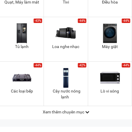
Quạt, Máy làm mát
Tivi
Điều hòa
-43%
-44%
-44%
Tủ lạnh
Loa nghe nhạc
Máy giặt
-44%
-42%
-44%
Các loại bếp
Cây nước nóng
Lò vi sóng
lạnh
Xem thêm chuyên mục