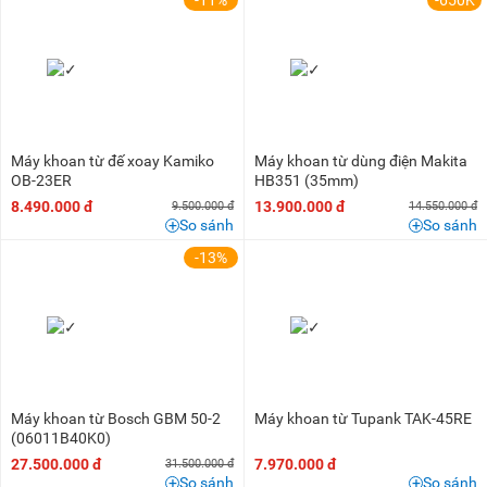
-11%
-650K
Máy khoan từ đế xoay Kamiko
Máy khoan từ dùng điện Makita
OB-23ER
HB351 (35mm)
8.490.000 đ
13.900.000 đ
9.500.000 đ
14.550.000 đ
So sánh
So sánh
-13%
Máy khoan từ Bosch GBM 50-2
Máy khoan từ Tupank TAK-45RE
(06011B40K0)
27.500.000 đ
7.970.000 đ
31.500.000 đ
So sánh
So sánh