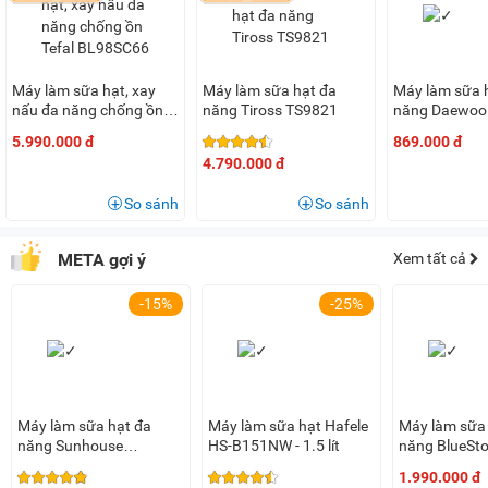
Đặc biệt thiết bị này còn có 2 mức tốc độ xay cùng chế độ
nhồi đem lại nhiều tiện ích cho người dùng.
Cối xay làm từ thủy tinh có dung tích 1,75 lít
Máy làm sữa hạt, xay
Máy làm sữa hạt đa
Máy làm sữa 
Tefal BL967B66 có cối xay được làm từ chất liệu thủy tinh
nấu đa năng chống ồn
năng Tiross TS9821
năng Daewoo
cao cấp với khả năng chịu nhiệt lên tới 100 độ C để nâng
Tefal BL98SC66
1512 (1.2 lít)
5.990.000 đ
869.000 đ
cao độ bền bỉ, hạn chế trầy xước, nứt vỡ... Đặc biệt cối xay
4.790.000 đ
có dung tích là 1,75 lít giúp đáp ứng nhu cầu sử dụng cho
So sánh
So sánh
gia đình có từ 2 - 4 thành viên.
Lưỡi dao sắc bén
META gợi ý
Xem tất cả
Máy làm sữa hạt đa năng Tefal BL967B66 sở hữu công
-15%
-25%
nghệ 6 lưỡi dao Powelix Blade giúp đẩy cao hiệu suất xay
lên tới 30%, rút ngắn thời gian hoạt động của máy, tiết kiệm
điện năng hiệu quả hơn.
Máy làm sữa hạt đa
Máy làm sữa hạt Hafele
Máy làm sữa 
năng Sunhouse
HS-B151NW - 1.5 lít
năng BlueSt
Dễ dàng nấu với 10 chương trình
SHD5261
6036
1.990.000 đ