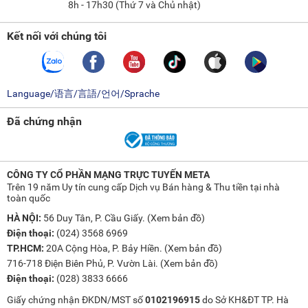
8h - 17h30 (Thứ 7 và Chủ nhật)
Kết nối với chúng tôi
Language/语言/言語/언어/Sprache
Đã chứng nhận
CÔNG TY CỔ PHẦN MẠNG TRỰC TUYẾN META
Trên 19 năm Uy tín cung cấp Dịch vụ Bán hàng & Thu tiền tại nhà
toàn quốc
HÀ NỘI:
56 Duy Tân, P. Cầu Giấy. (
Xem bản đồ
)
Điện thoại:
(024) 3568 6969
TP.HCM:
20A Cộng Hòa, P. Bảy Hiền. (
Xem bản đồ
)
716-718 Điện Biên Phủ, P. Vườn Lài. (
Xem bản đồ
)
Điện thoại:
(028) 3833 6666
Giấy chứng nhận ĐKDN/MST số
0102196915
do Sở KH&ĐT TP. Hà