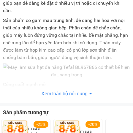
giúp bạn dễ dàng kê đặt ở nhiều vị trí hoặc di chuyển khi
cần.
Sản phẩm có gam màu trung tính, dễ dàng hài hòa với nội
thất của nhiều không gian bếp. Phần chân đế chắc chắn,
giúp máy luôn đứng vững chắc tại nhiều bề mặt phẳng, hạn
chế rung lắc để bạn yên tâm hơn khi sử dụng. Thân máy
được làm từ hợp kim cao cấp, có phủ lớp sơn tĩnh điện
chống bám bẩn, giúp người dùng vệ sinh thuận tiện.
Công suất mạnh mẽ
Xem toàn bộ nội dung
Máy làm sữa hạt đa năng Tefal BL967B66 vận hành với
công suất mạnh mẽ, trong đó công suất nấu là 1.300W, công
suất xay là 1.000W giúp quá trình xay, nấu sữa hạt diễn ra
Sản phẩm tương tự
nhanh, hiệu quả để tiết kiệm thời gian, công sức cho người
sử dụng.
-25%
-20%