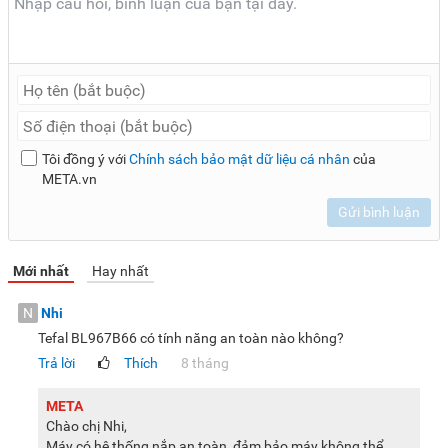
sản phẩm, màu sắc có thể thay đổi tùy theo sản phẩm thực
tế.
Tôi đồng ý với
Chính sách bảo mật dữ liệu cá nhân
của
META.vn
Gửi bình luận
Mới nhất
Hay nhất
N
Nhi
Tefal BL967B66 có tính năng an toàn nào không?
Trả lời
Thích
8 tháng
META
Chào chị Nhi,
Máy có hệ thống nắp an toàn, đảm bảo máy không thể