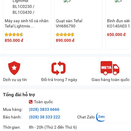
Máy xay sinh tố cá nhân
Quạt sàn Tefal
Bình đun siêu
Tefal Lightmix
VH686790
KO140AE0 1.5
BL1C0230 / BL1C0430 /
650.000 đ
BL1C07F0
850.000 đ
890.000 đ
Dịch vụ uy tín
Đổi trả trong 7 ngày
Giao hàng toàn quốc
Tổng đài hỗ trợ
Toàn quốc
Mua hàng:
(028) 3833 6666
Bảo hành:
(028) 38 333 222
Chat Zalo
Thời gian:
8h - 20h (Thứ 2 đến Thứ 6)