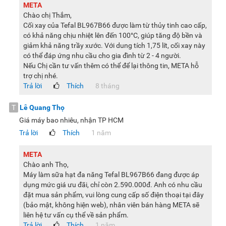
META
Chào chị Thắm,
Cối xay của Tefal BL967B66 được làm từ thủy tinh cao cấp,
có khả năng chịu nhiệt lên đến 100°C, giúp tăng độ bền và
giảm khả năng trầy xước. Với dung tích 1,75 lít, cối xay này
có thể đáp ứng nhu cầu cho gia đình từ 2 - 4 người.
Nếu Chị cần tư vấn thêm có thể để lại thông tin, META hỗ
trợ chị nhé.
Trả lời
Thích
8 tháng
T
Lê Quang Thọ
Giá máy bao nhiêu, nhận TP HCM
Trả lời
Thích
1 năm
META
Chào anh Thọ,
Máy làm sữa hạt đa năng Tefal BL967B66 đang được áp
dụng mức giá ưu đãi, chỉ còn 2.590.000đ. Anh có nhu cầu
đặt mua sản phẩm, vui lòng cung cấp số điện thoại tại đây
(bảo mật, không hiện web), nhân viên bán hàng META sẽ
liên hệ tư vấn cụ thể về sản phẩm.
Trả lời
Thích
1 năm