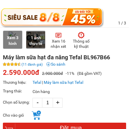
1
/ 3
Xem 3
1 ảnh
Xem 16
Thông số
hình
thực tế
nhận xét
kỹ thuật
Máy làm sữa hạt đa năng Tefal BL967B66
So sánh
(11 đánh giá)
2.590.000đ
2.900.000đ
-11%
(Đã gồm VAT)
Thương hiệu:
Tefal
|
Máy làm sữa hạt Tefal
Trạng thái:
Còn hàng
-
+
Chọn số lượng:
Cho vào giỏ
Đặt mua