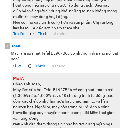
hoạt động nếu nắp chưa được lắp đúng cách. Điều này
giúp bảo vệ người sử dụng khỏi những tai nạn không mong
muốn khi máy đang hoạt động.
Nếu có nhu cầu tìm hiểu kỹ hơn về sản phẩm, Chị vui lòng
liên hệ META để được hỗ trợ thêm nhé.
Trả lời
Thích
8 tháng
T
Toàn
Máy làm sữa hạt Tefal BL967B66 có những tính năng nổi bật
nào?
Trả lời
Thích
8 tháng
META
Chào anh Toàn,
Máy làm sữa hạt Tefal BL967B66 có công suất mạnh mẽ
(1.300W nấu, 1.000W xay), 10 chương trình tự động, bao
gồm các chế độ như làm sữa hạt, cháo, sinh tố và hầm
nguyên hạt. Ngoài ra, máy còn trang bị lưỡi dao 6 cánh
Powelix, giúp xay nhuyễn nhanh chóng, tiết kiệm thời gian
và năng lượng.
Nếu Anh cần thêm thông tin hoặc hỗ trợ, đừng ngần ngại