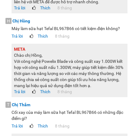
liên hệ với META để được hỗ trợ nhanh chóng.
Trả lời
Thích
8 tháng
H
Chị Hồng
Máy làm sữa hạt Tefal BL967B66 có tiết kiệm điện không?
Trả lời
Thích
8 tháng
META
Chào chị Hồng,
Với công nghệ Powelix Blade và công suất xay 1.000W kết
hợp với công suất nấu 1.300W, máy giúp tiết kiệm đến 30%
thời gian và năng lượng so với các máy thông thường. Hệ
thống chia sẻ công suất còn giúp tối ưu hóa năng lượng,
mang lại hiệu quả sử dụng điện tốt hơn ạ.
Trả lời
Thích
8 tháng
T
Chị Thắm
Cối xay của máy làm sữa hạt Tefal BL967B66 có những đặc
điểm gì?
Trả lời
Thích
8 tháng