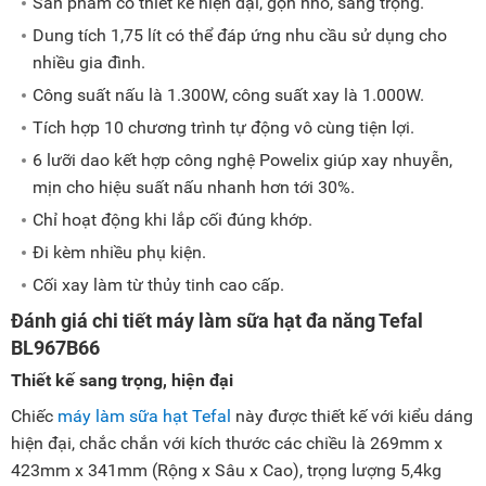
Sản phẩm có thiết kế hiện đại, gọn nhỏ, sang trọng.
Dung tích 1,75 lít có thể đáp ứng nhu cầu sử dụng cho
nhiều gia đình.
Công suất nấu là 1.300W, công suất xay là 1.000W.
Tích hợp 10 chương trình tự động vô cùng tiện lợi.
6 lưỡi dao kết hợp công nghệ Powelix giúp xay nhuyễn,
mịn cho hiệu suất nấu nhanh hơn tới 30%.
Chỉ hoạt động khi lắp cối đúng khớp.
Đi kèm nhiều phụ kiện.
Cối xay làm từ thủy tinh cao cấp.
Đánh giá chi tiết máy làm sữa hạt đa năng Tefal
BL967B66
Thiết kế sang trọng, hiện đại
Chiếc
máy làm sữa hạt Tefal
này được thiết kế với kiểu dáng
hiện đại, chắc chắn với kích thước các chiều là 269mm x
423mm x 341mm (Rộng x Sâu x Cao), trọng lượng 5,4kg