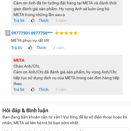
Cảm ơn Anh đã tin tưởng đặt hàng tại META và dành thời
Đảm bảo lắp các bộ phận của máy đúng cách.
gian đánh giá sản phẩm. Hy vọng Anh sẽ luôn ủng hộ
META trong những lần sau ạ
Không xay nấu quá nhiều, vượt quá dung tích quy định
Trả lời
Thích
3 năm
của hãng sản xuất.
Không được mở nắp khi máy đang hoạt động.
0
09777501 0977750***
Không cắm chung ổ điện với các thiết bị công suất lớn
META phục vụ rất tốt
khác để hạn chế chập điện.
Trả lời
Thích
3 năm
Không ngâm toàn bộ thân máy vào nước hoặc để dính
META
nước bởi có thể làm hỏng các linh kiện điện bên trong.
Chào Anh/Chị,
Cảm ơn Anh/Chị đã đánh giá sản phẩm, hy vọng Anh/Chị
tiếp tục sử dụng dịch vụ của META trong các đơn hàng tiếp
theo.
Trả lời
Thích
3 năm
Với rất nhiều ưu điểm như đã kể ở trên, có thể thấy Tefal
BL967B66 là thiết bị nấu sữa hạt chất lượng, xứng đáng có
mặt tại nhiều gia đình để đem lại những ly sữa thơm ngon,
Hỏi đáp & Bình luận
chất lượng. Nếu đang có ý định mua máy làm sữa hạt cho
Bạn đang băn khoăn cần tư vấn? Vui lòng để lại số điện thoại hoặc lời
gia đình mình, bạn đừng bỏ qua model này nhé.
nhắn, META sẽ liên hệ trả lời bạn sớm nhất.
Lưu ý:
Hình ảnh sản phẩm chỉ có tính chất minh họa, chi tiết