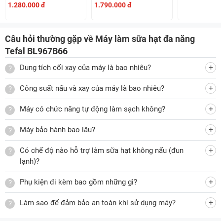
Máy trang bị màn hình cảm ứng kỹ thuật số (Touch Screen)
1.280.000 đ
1.790.000 đ
cho phép bạn sử dụng máy một cách dễ dàng và vệ sinh
nhanh gọn lẹ. Đặc biệt sản phẩm còn có 10 chế độ nấu đồ
Câu hỏi thường gặp về Máy làm sữa hạt đa năng
nóng và lạnh giúp người dùng đa dạng hóa món ăn thức
Tefal BL967B66
uống mang tới cho gia đình mình.
Dung tích cối xay của máy là bao nhiêu?
Bạn chỉ cần chờ đợi trong vòng 20 phút thì đã có thể thưởng
thức các món sữa hạt thơm ngon bổ dưỡng và mịn nhuyễn,
Công suất nấu và xay của máy là bao nhiêu?
tăng cường đề kháng, cân bằng chất cho sức khỏe.
Máy có chức năng tự động làm sạch không?
Các chương trình của máy bao gồm:
Sữa hạt (Milk) - Nấu sữa từ các loại hạt như đậu nành,
Máy bảo hành bao lâu?
hạnh nhân, óc chó…
Có chế độ nào hỗ trợ làm sữa hạt không nấu (đun
Cháo (Porridge) - Nấu cháo loãng hoặc đặc tùy lượng
lạnh)?
nước.
Đun nước (Boil Water) - Đun nước sôi để pha trà, cà
Phụ kiện đi kèm bao gồm những gì?
phê...
Làm sao để đảm bảo an toàn khi sử dụng máy?
Hầm nguyên hạt (Compote/Soup) - Nấu canh, súp, hầm