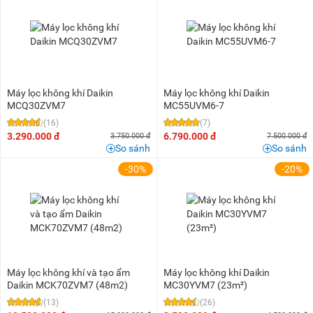
1 triệu - 1,5 triệu
(5)
1,5 triệu - 2 triệu
(12)
2 triệu - 3 triệu
(23)
3 triệu - 5 triệu
(38)
5 triệu - 8 triệu
(43)
Máy lọc không khí Daikin
Máy lọc không khí Daikin
8 triệu - 10 triệu
(28)
MCQ30ZVM7
MC55UVM6-7
(16)
(7)
10 triệu - 15 triệu
(17)
3.290.000 đ
6.790.000 đ
3.750.000 đ
7.500.000 đ
15 triệu - 20 triệu
(12)
So sánh
So sánh
20 triệu - 25 triệu
(5)
-30%
-20%
25 triệu - 30 triệu
(3)
30 triệu - 40 triệu
(4)
40 triệu - 50 triệu
(3)
50 triệu - 100 triệu
(2)
Máy lọc không khí và tạo ẩm
Máy lọc không khí Daikin
Daikin MCK70ZVM7 (48m2)
MC30YVM7 (23m²)
(13)
(26)