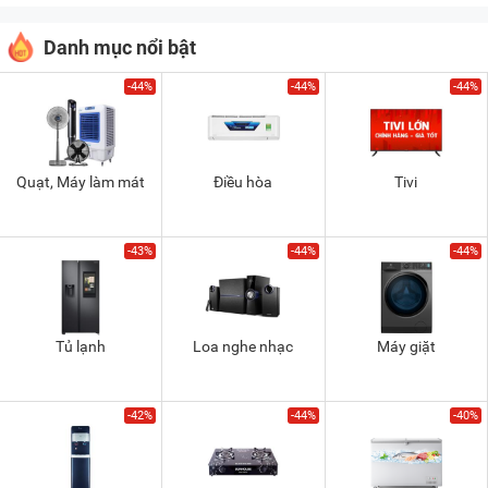
Danh mục nổi bật
-44%
-44%
-44%
Quạt, Máy làm mát
Điều hòa
Tivi
-43%
-44%
-44%
Tủ lạnh
Loa nghe nhạc
Máy giặt
-42%
-44%
-40%