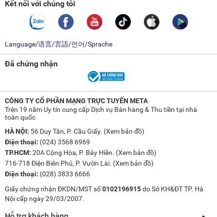
Kết nối với chúng tôi
Language/语言/言語/언어/Sprache
Đã chứng nhận
CÔNG TY CỔ PHẦN MẠNG TRỰC TUYẾN META
Trên 19 năm Uy tín cung cấp Dịch vụ Bán hàng & Thu tiền tại nhà
toàn quốc
HÀ NỘI:
56 Duy Tân, P. Cầu Giấy. (
Xem bản đồ
)
Điện thoại:
(024) 3568 6969
TP.HCM:
20A Cộng Hòa, P. Bảy Hiền. (
Xem bản đồ
)
716-718 Điện Biên Phủ, P. Vườn Lài. (
Xem bản đồ
)
Điện thoại:
(028) 3833 6666
Giấy chứng nhận ĐKDN/MST số
0102196915
do Sở KH&ĐT TP. Hà
Nội cấp ngày 29/03/2007.
Hỗ trợ khách hàng