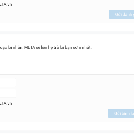
ETA.vn
Gửi đánh 
oặc lời nhắn, META sẽ liên hệ trả lời bạn sớm nhất.
ETA.vn
Gửi bình l