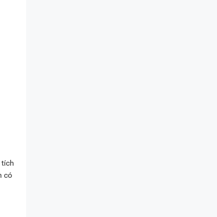
tích
n có