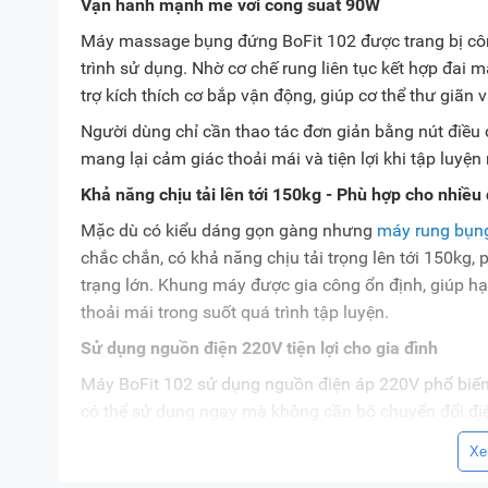
Vận hành mạnh mẽ với công suất 90W
Máy massage bụng đứng BoFit 102 được trang bị côn
trình sử dụng. Nhờ cơ chế rung liên tục kết hợp đai 
trợ kích thích cơ bắp vận động, giúp cơ thể thư giãn v
Người dùng chỉ cần thao tác đơn giản bằng nút điều 
mang lại cảm giác thoải mái và tiện lợi khi tập luyện 
Khả năng chịu tải lên tới 150kg - Phù hợp cho nhiều
Mặc dù có kiểu dáng gọn gàng nhưng
máy rung bụng
chắc chắn, có khả năng chịu tải trọng lên tới 150kg,
trạng lớn. Khung máy được gia công ổn định, giúp hạ
thoải mái trong suốt quá trình tập luyện.
Sử dụng nguồn điện 220V tiện lợi cho gia đình
Máy BoFit 102 sử dụng nguồn điện áp 220V phổ biến,
có thể sử dụng ngay mà không cần bộ chuyển đổi điện
đơn giản, thuận tiện hơn cho mọi gia đình.
Xe
Nhìn chung,
máy rung bụng BoFit
102 nổi bật với khả