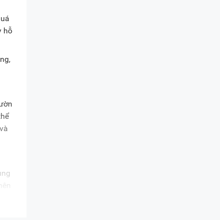
quá
y hỗ
ng,
sườn
thể
 và
ùng
 nên