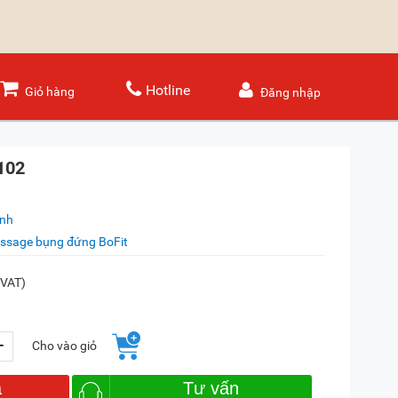
Hotline
Giỏ hàng
Đăng nhập
102
ánh
ssage bụng đứng BoFit
 VAT)
+
Cho vào giỏ
a
Tư vấn