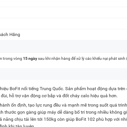
 sách Hãng
kèm trong vòng
15 ngày
sau khi nhận hàng để xử lý các khiếu nại phát sinh
iệu BoFit nổi tiếng Trung Quốc. Sản phẩm hoạt động dựa trên 
 đùi, hỗ trợ vận động cơ bắp và đốt cháy calo hiệu quả hơn.
ành ổn định, tạo lực rung đều và mạnh mẽ trong suốt quá trìn
ích thước gọn gàng giúp máy dễ dàng bố trí trong nhiều không g
năng chịu tải lên tới 150kg còn giúp BoFit 102 phù hợp với nh
ịnh khi tập luyện.