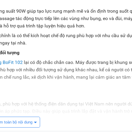
g suất 90W giúp tạo lực rung mạnh mẽ và ổn định trong suốt 
massage tác động trực tiếp lên các vùng như bụng, eo và đùi, má
à hỗ trợ quá trình tập luyện hiệu quả hơn.
chỉnh là có thể kích hoạt chế độ rung phù hợp với nhu cầu sử dụ
ngay tại nhà.
 đối tượng
 BoFit 102
lại có độ chắc chắn cao. Máy được trang bị khung 
 phù hợp với nhiều đối tượng sử dụng khác nhau, kể cả người có 
n chế rung lắc, xê dịch khi vận hành, mang lại cảm giác an tâm
 phù hợp với hệ thống điện dân dụng tại Việt Nam nên người d
 áp phức tạp. Điều này giúp quá trình lắp đặt và vận hành trở
m toàn bộ nội dung
 năng chịu tải lớn, kết cấu chắc chắn và vận hành ổn định. Với