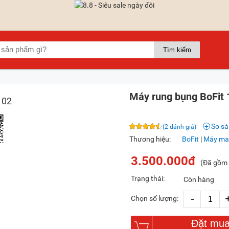
Máy rung bụng BoFit 
So s
(2 đánh giá)
Thương hiệu:
BoFit
|
Máy ma
3.500.000đ
(Đã gồm
Trạng thái:
Còn hàng
-
Chọn số lượng:
Đặt mu