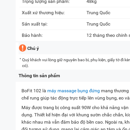
Trọng lượng sản phẩm:
48kg
Xuất xứ thương hiệu:
Trung Quốc
Sản xuất tại:
Trung Quốc
Bảo hành:
12 tháng theo chính
Chú ý
Quý khách vui lòng giữ nguyên bao bì, phụ kiện, giấy tờ đi 
có).
Thông tin sản phẩm
BoFit 102 là
máy massage bụng đứng
mang thương h
chế rung giúp tác động trực tiếp lên vùng bụng, eo và
Máy được trang bị công suất 90W cho khả năng vận h
dụng. Thiết kế hiện đại với khung sườn chắc chắn, k
khác nhau mà vẫn đảm bảo độ bền cao. Ngoài ra, khả 
đối tượng sử dụng, mang lại cảm giác an tâm và ổn đ