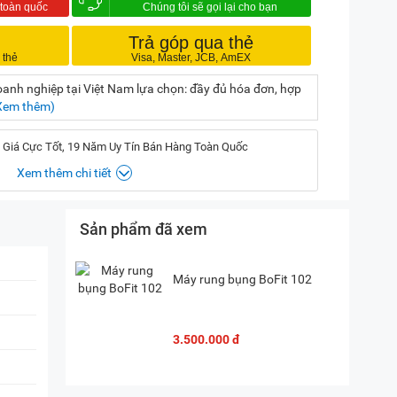
Trả góp qua thẻ
nh nghiệp tại Việt Nam lựa chọn: đầy đủ hóa đơn, hợp
Xem thêm)
 Giá Cực Tốt, 19 Năm Uy Tín Bán Hàng Toàn Quốc
Xem thêm chi tiết
Sản phẩm đã xem
, Hà Nội
(
Chỉ đường)
iền, TP. HCM
(
Chỉ đường)
Máy rung bụng BoFit 102
P. Vườn Lài, TP. HCM
(
Chỉ đường)
3.500.000 đ