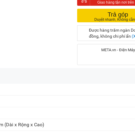
Trả góp
Được hàng trăm ngàn Doa
đồng, không chi phí ẩn
(
META.vn - Điện Máy
Địa chỉ:
56 Duy Tân, P. Cầu Giấy
20A Cộng Hòa, P. Bảy H
716-718 Điện Biên Phủ, 
Chat Zalo
cm
(Dài x Rộng x Cao)