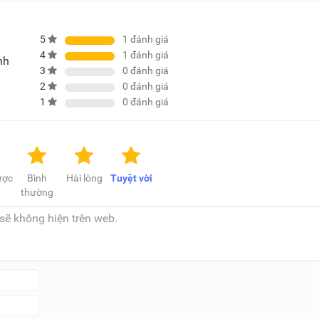
chi tiết sản phẩm, màu sắc có thể thay đổi tùy theo sản phẩm 
5
1
đánh giá
4
1
đánh giá
nh
3
0
đánh giá
2
0
đánh giá
1
0
đánh giá
ược
Bình
Hài lòng
Tuyệt vời
thường