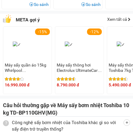
Giảm chi phí tiền điện hàng tháng
So sánh
So sánh
Kéo dài tuổi thọ máy
META gợi ý
Xem tất cả
Đảm bảo vận hành ổn định, êm ái
-15%
-12%
Đây là điểm cộng lớn cho những gia đình sống trong căn hộ
chung cư hoặc sử dụng máy thường xuyên.
Cảm biến SenseDry – Sấy chính xác, không lo quá khô
Máy sấy quần áo 15kg
Máy sấy thông hơi
Máy sấy thôn
Máy sấy TD-BP110GHV(MG) tích hợp cảm biến nhiệt độ và
Whirlpool
Electrolux UltimateCare
Toshiba 7kg
độ ẩm thông minh SenseDry, giúp:
3LWED4815FW0
8kg EDV804H3WC
Phát hiện và theo dõi độ ẩm thực tế bên trong lồng sấy
16.990.000 đ
8.790.000 đ
5.490.000 đ
Tự động điều chỉnh thời gian và nhiệt độ sấy
Tránh sấy khô quá mức gây hư hại sợi vải
Câu hỏi thường gặp về Máy sấy bơm nhiệt Toshiba 10
kg TD-BP110GHV(MG)
Nhờ công nghệ này, quần áo luôn được bảo vệ , đồng thời
Công nghệ sấy bơm nhiệt của Toshiba khác gì so với
giảm thiểu điện năng tiêu thụ mà vẫn đảm bảo sấy khô
sấy điện trở truyền thống?