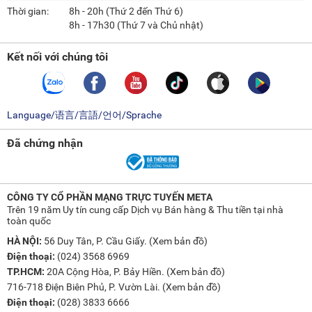
Thời gian:
8h - 20h (Thứ 2 đến Thứ 6)
8h - 17h30 (Thứ 7 và Chủ nhật)
Kết nối với chúng tôi
Language/语言/言語/언어/Sprache
Đã chứng nhận
CÔNG TY CỔ PHẦN MẠNG TRỰC TUYẾN META
Trên 19 năm Uy tín cung cấp Dịch vụ Bán hàng & Thu tiền tại nhà
toàn quốc
HÀ NỘI:
56 Duy Tân, P. Cầu Giấy. (
Xem bản đồ
)
Điện thoại:
(024) 3568 6969
TP.HCM:
20A Cộng Hòa, P. Bảy Hiền. (
Xem bản đồ
)
716-718 Điện Biên Phủ, P. Vườn Lài. (
Xem bản đồ
)
Điện thoại:
(028) 3833 6666