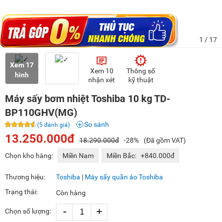
1
/ 17
Xem 17
Xem 10
Thông số
hình
nhận xét
kỹ thuật
Máy sấy bơm nhiệt Toshiba 10 kg TD-
BP110GHV(MG)
So sánh
(5 đánh giá)
13.250.000đ
18.290.000đ
-28%
(Đã gồm VAT)
Chọn kho hàng:
Miền Nam
Miền Bắc:
+840.000đ
Thương hiệu:
Toshiba
|
Máy sấy quần áo Toshiba
Trạng thái:
Còn hàng
-
+
Chọn số lượng: