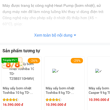
Máy được trang bị công nghệ Heat Pump (bơm nhiệt), sử
dụng máy nén để làm nóng luồng khí thay vì dùng điện trở.
Công nghệ này cho phép sấy ở nhiệt độ thấp hơn (45 –
60°C), giúp:
Bảo vệ sợi vải khỏi hư hỏng
Xem toàn bộ nội dung
Duy trì độ mềm mại và màu sắc quần áo
Tiết kiệm điện năng vượt trội
Sản phẩm tương tự
Trả góp 0% *
-26%
-29%
Nhờ cơ chế hoạt động dịu nhẹ, quần áo sau khi sấy không bị
co rút, thích hợp cho cả các loại vải nhạy cảm như len, lụa,
sợi tổng hợp.
Origin Inverter – Tiết kiệm điện, vận hành êm ái
Máy sấy bơm nhiệt
Máy sấy bơm nhiệt
Máy sấy bơm 
Toshiba tích hợp động cơ Origin Inverter giúp máy hoạt động
Toshiba 10 kg TD-
Toshiba 8 kg TD-
Casper 9 kg 
T25BS110HWV(MG)
T21B90HWV(MG)
bền bỉ, tiết kiệm điện và giảm tiếng ồn hiệu quả. Inverter tối
10.590.000 đ
ưu hóa công suất sấy theo từng chu kỳ, từ đó:
16.590.000 đ
10.590.000 đ