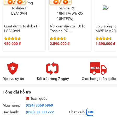
Quạt đứng Toshiba F-
Nồi cơm điện tử 1.8 lít
Lò vi sóng T
LSA10VN
Toshiba RC-
MWP-MM20P
18NTFV(W)/RC-
18NTF(W)
950.000 đ
2.590.000 đ
1.390.000 đ
Dịch vụ uy tín
Đổi trả trong 7 ngày
Giao hàng toàn quốc
Tổng đài hỗ trợ
Toàn quốc
Mua hàng:
(024) 3568 6969
Bảo hành:
(028) 38 333 222
Chat Zalo