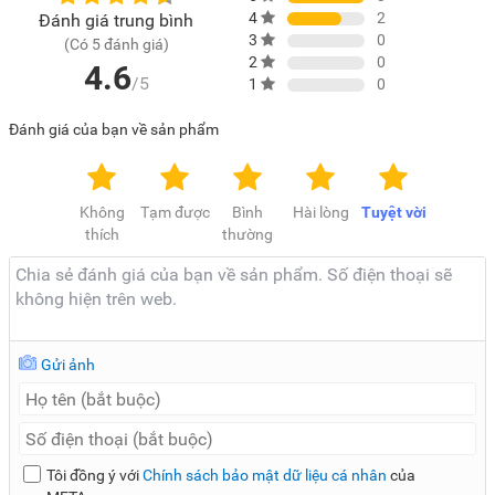
sấy theo định kỳ để ngăn chặn quần áo bị nhăn do để lâu
4
2
Đánh giá trung bình
không lấy ra. Chế độ Anti-Crease giúp:
3
0
(Có 5 đánh giá)
2
0
Giảm xoắn rối, nếp gấp
4.6
/5
1
0
Hạn chế thời gian là ủi
Đánh giá của bạn về sản phẩm
Giữ form dáng quần áo tốt hơn
Chương trình sấy đa dạng – Chăm sóc tối ưu cho từng loại
Không
Tạm được
Bình
Hài lòng
Tuyệt vời
vải
thích
thường
Máy sấy
Toshiba
TD-BP110GHV(MG) được tích hợp 12
chương trình sấy chuyên biệt, gồm:
Sấy cotton
Gửi ảnh
Sấy đồ len
Sấy đồ thể thao
Sấy áo sơ mi
Làm mới quần áo
Tôi đồng ý với
Chính sách bảo mật dữ liệu cá nhân
của