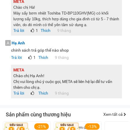
META
Chào chị Hà!
Máy sấy bơm nhiệt Toshiba TD-BP110GHV(MG) có khối
lượng sấy 10kg, thích hợp dùng cho gia đình có từ 5 - 7 thành
viên, do đó mình có thể yên tâm sử dụng ạ.
Trả lời
1
Thích
9 tháng
A
Hạ Anh
chính sách trả góp thế nào shop
Trả lời
1
Thích
9 tháng
META
Chào chị Hạ Anh!
Chị vui lòng chú ý cuộc gọi, META sẽ liên hệ lại để tư vấn
thêm cho chị ạ.
Trả lời
Thích
9 tháng
Sản phẩm cùng thương hiệu
Xem tất cả
-21%
-13%