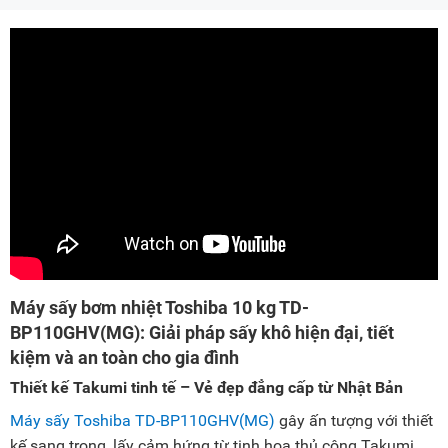
Máy sấy bơm nhiệt Toshiba 10 kg TD-
BP110GHV(MG): Giải pháp sấy khô hiện đại, tiết
kiệm và an toàn cho gia đình
Thiết kế Takumi tinh tế – Vẻ đẹp đẳng cấp từ Nhật Bản
Máy sấy Toshiba TD-BP110GHV(MG)
gây ấn tượng với thiết
kế sang trọng, lấy cảm hứng từ tinh hoa thủ công Takumi