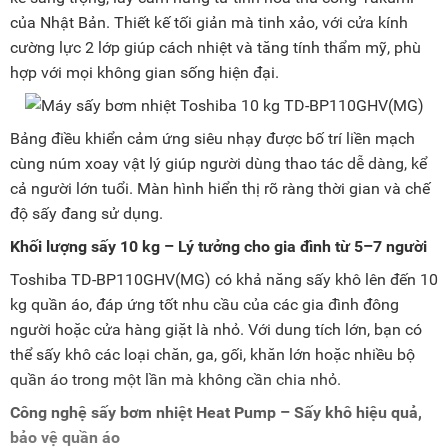
của Nhật Bản. Thiết kế tối giản mà tinh xảo, với cửa kính
cường lực 2 lớp giúp cách nhiệt và tăng tính thẩm mỹ, phù
hợp với mọi không gian sống hiện đại.
Bảng điều khiển cảm ứng siêu nhạy được bố trí liền mạch
cùng núm xoay vật lý giúp người dùng thao tác dễ dàng, kể
cả người lớn tuổi. Màn hình hiển thị rõ ràng thời gian và chế
độ sấy đang sử dụng.
Khối lượng sấy 10 kg – Lý tưởng cho gia đình từ 5–7 người
Toshiba TD-BP110GHV(MG) có khả năng sấy khô lên đến 10
kg quần áo, đáp ứng tốt nhu cầu của các gia đình đông
người hoặc cửa hàng giặt là nhỏ. Với dung tích lớn, bạn có
thể sấy khô các loại chăn, ga, gối, khăn lớn hoặc nhiều bộ
quần áo trong một lần mà không cần chia nhỏ.
Công nghệ sấy bơm nhiệt Heat Pump – Sấy khô hiệu quả,
bảo vệ quần áo