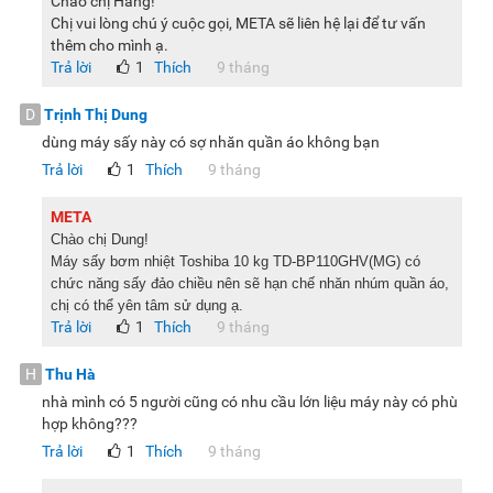
Chào chị Hằng!
sử dụng
Chị vui lòng chú ý cuộc gọi, META sẽ liên hệ lại để tư vấn
Chế độ làm mới
: Loại bỏ mùi ẩm mốc khi quần áo để lâu
thêm cho mình ạ.
Trả lời
1
Thích
9 tháng
Máy sấy bơm nhiệt
Toshiba TD-BP110GHV(MG) là lựa chọn
hoàn hảo cho gia đình hiện đại, nơi công nghệ và thiết kế
D
Trịnh Thị Dung
hòa quyện để phục vụ nhu cầu sống tiện nghi. Từ khả năng
dùng máy sấy này có sợ nhăn quần áo không bạn
sấy nhanh – tiết kiệm – kháng khuẩn, đến kết nối thông
Trả lời
1
Thích
9 tháng
minh và kiểu dáng sang trọng, sản phẩm này hứa hẹn sẽ là
trợ thủ giặt sấy toàn diện, giúp bạn luôn yên tâm mỗi lần
META
chăm sóc quần áo cho cả nhà.
Chào chị Dung!
Máy sấy bơm nhiệt Toshiba 10 kg TD-BP110GHV(MG) có
Lưu ý:
Hình ảnh sản phẩm chỉ có tính chất minh họa, chi tiết
chức năng sấy đảo chiều nên sẽ hạn chế nhăn nhúm quần áo,
sản phẩm, màu sắc, thiết kế và thông số kỹ thuật có thể thay
chị có thể yên tâm sử dụng ạ.
Trả lời
1
Thích
9 tháng
đổi tùy theo sản phẩm thực tế mà không cần thông báo
trước.
H
Thu Hà
nhà mình có 5 người cũng có nhu cầu lớn liệu máy này có phù
hợp không???
Trả lời
1
Thích
9 tháng