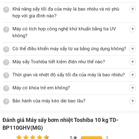
hoàn toàn.
Khả năng sấy tối đa của máy là bao nhiêu và nó phù
Công nghệ UV Sensitize – Khử khuẩn mạnh mẽ, an toàn
hợp với gia đình nào?
cho sức khỏe
Máy có tích hợp công nghệ khử khuẩn bằng tia UV
Một trong những công nghệ nổi bật trên Toshiba TD-
không?
BP110GHV(MG) là UV Sensitize – sử dụng tia cực tím trong
quá trình sấy để:
Có thể điều khiển máy sấy từ xa bằng ứng dụng không?
Diệt khuẩn, nấm mốc lên tới 99,9%
Máy sấy Toshiba tiết kiệm điện như thế nào?
Khử mùi hôi ẩm mốc trên quần áo lâu ngày
Thời gian và nhiệt độ sấy tối đa của máy là bao nhiêu?
Ngăn ngừa dị ứng và bảo vệ làn da nhạy cảm
Máy có khóa trẻ em không?
Công nghệ này đặc biệt hữu ích với trẻ nhỏ, người già hoặc
Bảo hành của máy kéo dài bao lâu?
người có da nhạy cảm, giúp quần áo sau khi sấy không chỉ
khô ráo mà còn sạch khuẩn.
Đánh giá Máy sấy bơm nhiệt Toshiba 10 kg TD-
Chế độ chống nhăn Anti-Crease – Quần áo phẳng phiu hơn
BP110GHV(MG)
Sau khi chu trình sấy kết thúc, máy tiếp tục xoay nhẹ lồng
5
3