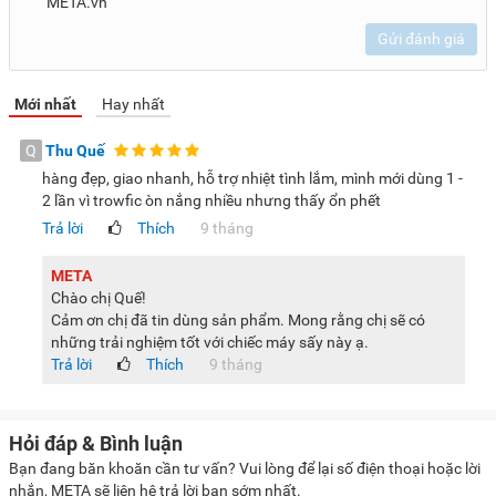
META.vn
Khăn tắm, chăn ga gối
Gửi đánh giá
Mỗi chương trình được thiết lập nhiệt độ, thời gian sấy phù
Mới nhất
Hay nhất
hợp để giữ chất lượng vải tốt, tránh co rút hay hư hỏng.
Điều khiển thông minh qua ứng dụng TSmartLife
Q
Thu Quế
Máy hỗ trợ kết nối Wi-Fi, cho phép điều khiển từ xa thông
hàng đẹp, giao nhanh, hỗ trợ nhiệt tình lắm, mình mới dùng 1 -
2 lần vì trowfic òn nắng nhiều nhưng thấy ổn phết
qua ứng dụng TSmartLife. Tính năng này giúp bạn:
Trả lời
Thích
9 tháng
Bật/tắt máy mọi lúc mọi nơi
Theo dõi tiến trình sấy
META
Chào chị Quế!
Chọn chương trình phù hợp
Cảm ơn chị đã tin dùng sản phẩm. Mong rằng chị sẽ có
Nhận thông báo hoàn tất
những trải nghiệm tốt với chiếc máy sấy này ạ.
Trả lời
Thích
9 tháng
Chia sẻ quyền điều khiển với các thành viên khác
Hỏi đáp & Bình luận
Ngoài ra, khi dùng kết hợp với máy giặt Toshiba cùng hệ
Bạn đang băn khoăn cần tư vấn? Vui lòng để lại số điện thoại hoặc lời
sinh thái TSmartLife, máy sấy có thể tự động đồng bộ
nhắn, META sẽ liên hệ trả lời bạn sớm nhất.