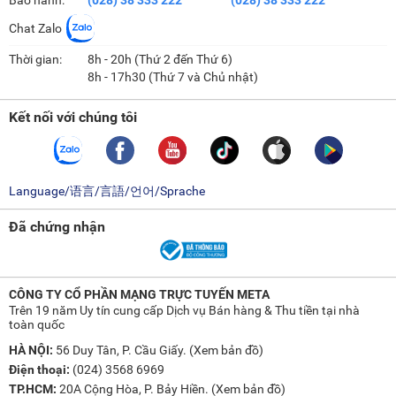
Chat Zalo
Thời gian:
8h - 20h (Thứ 2 đến Thứ 6)
8h - 17h30 (Thứ 7 và Chủ nhật)
Kết nối với chúng tôi
Language/语言/言語/언어/Sprache
Đã chứng nhận
CÔNG TY CỔ PHẦN MẠNG TRỰC TUYẾN META
Trên 19 năm Uy tín cung cấp Dịch vụ Bán hàng & Thu tiền tại nhà
toàn quốc
HÀ NỘI:
56 Duy Tân, P. Cầu Giấy. (
Xem bản đồ
)
Điện thoại:
(024) 3568 6969
TP.HCM:
20A Cộng Hòa, P. Bảy Hiền. (
Xem bản đồ
)