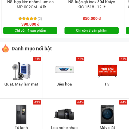
Nồi hợp kim nhôm Lumias
Nồi luộc gà inox 304 Kaiyo
LMP-002CM - 4 lít
KIC-1518 - 12 lít
850.000 đ
(2)
390.000 đ
Chỉ còn 4 sản phẩm
Chỉ còn 3 sản phẩm
Danh mục nổi bật
-44%
-44%
-44%
Quạt, Máy làm mát
Điều hòa
Tivi
-43%
-44%
-44%
Tủ lạnh
Loa nghe nhạc
Máy giặt