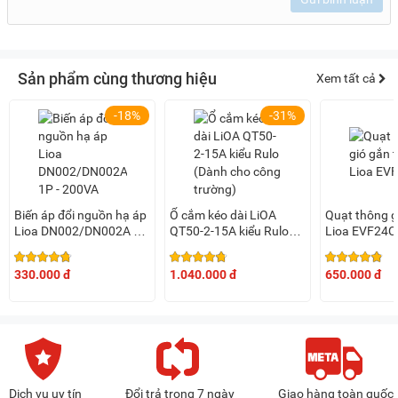
Sản phẩm cùng thương hiệu
Xem tất cả
-18%
-31%
Biến áp đổi nguồn hạ áp
Ổ cắm kéo dài LiOA
Quạt thông g
Lioa DN002/DN002A 1P
QT50-2-15A kiểu Rulo
Lioa EVF24
- 200VA
(Dành cho công trường)
330.000 đ
1.040.000 đ
650.000 đ
Dịch vụ uy tín
Đổi trả trong 7 ngày
Giao hàng toàn quốc