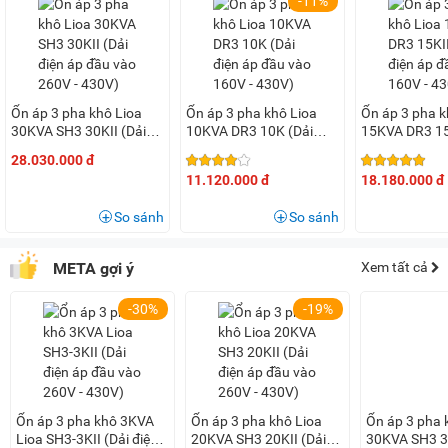
-11%
Ổn áp 3 pha khô Lioa
Ổn áp 3 pha khô Lioa
Ổn áp 3 pha k
30KVA SH3 30KII (Dải
10KVA DR3 10K (Dải
15KVA DR3 15
điện áp đầu vào 260V -
điện áp đầu vào 160V -
điện áp đầu v
28.030.000 đ
430V)
430V)
430V)
11.120.000 đ
18.180.000 đ
So sánh
So sánh
META gợi ý
Xem tất cả
-30%
-19%
Ổn áp 3 pha khô 3KVA
Ổn áp 3 pha khô Lioa
Ổn áp 3 pha 
Lioa SH3-3KII (Dải điện
20KVA SH3 20KII (Dải
30KVA SH3 30