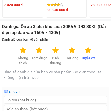
áp đầu vào 260V - 430V)
điện áp đầu vào 260V -
điện áp đầu 
7.020.000 đ
28.030.000 
430V)
430V)
20.240.000 đ
Đánh giá Ổn áp 3 pha khô Lioa 30KVA DR3 30KII (Dải
điện áp đầu vào 160V - 430V)
Đánh giá của bạn về sản phẩm
Không
Tạm được
Bình
Hài lòng
Tuyệt vời
thích
thường
Gửi ảnh