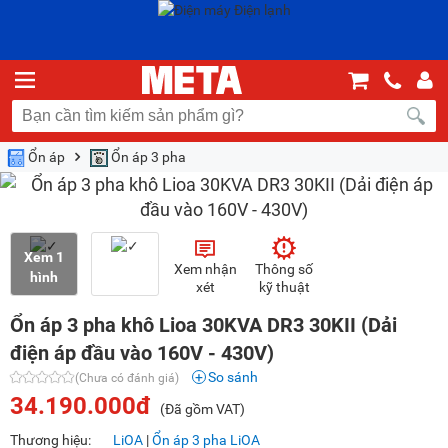
Ổn áp
Ổn áp 3 pha
Xem 1
Xem nhận
Thông số
hình
xét
kỹ thuật
Ổn áp 3 pha khô Lioa 30KVA DR3 30KII (Dải
điện áp đầu vào 160V - 430V)
So sánh
(Chưa có đánh giá)
34.190.000đ
(Đã gồm VAT)
Thương hiệu:
LiOA
|
Ổn áp 3 pha LiOA