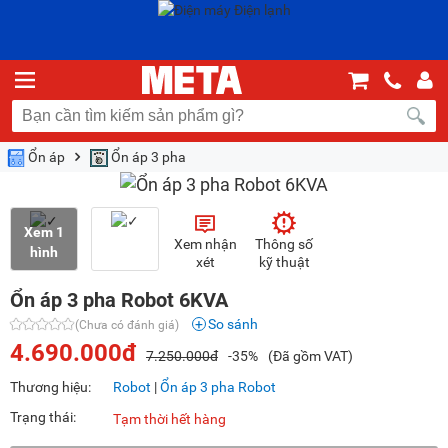
Ổn áp
Ổn áp 3 pha
Xem 1
Xem nhận
Thông số
hình
xét
kỹ thuật
Ổn áp 3 pha Robot 6KVA
So sánh
(Chưa có đánh giá)
4.690.000đ
7.250.000đ
-35%
(Đã gồm VAT)
Thương hiệu:
Robot
|
Ổn áp 3 pha Robot
Trạng thái:
Tạm thời hết hàng