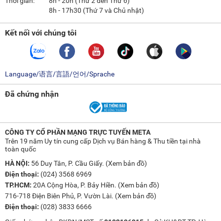
Thời gian:
8h - 20h (Thứ 2 đến Thứ 6)
8h - 17h30 (Thứ 7 và Chủ nhật)
Kết nối với chúng tôi
Language/语言/言語/언어/Sprache
Đã chứng nhận
CÔNG TY CỔ PHẦN MẠNG TRỰC TUYẾN META
Trên 19 năm Uy tín cung cấp Dịch vụ Bán hàng & Thu tiền tại nhà
toàn quốc
HÀ NỘI:
56 Duy Tân, P. Cầu Giấy. (
Xem bản đồ
)
Điện thoại:
(024) 3568 6969
TP.HCM:
20A Cộng Hòa, P. Bảy Hiền. (
Xem bản đồ
)
716-718 Điện Biên Phủ, P. Vườn Lài. (
Xem bản đồ
)
Điện thoại:
(028) 3833 6666