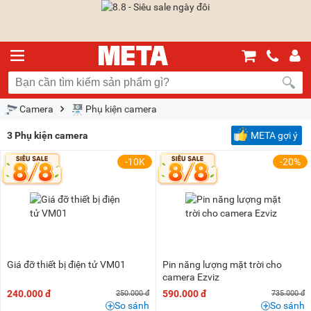
Camera
Phụ kiện camera
3
Phụ kiện camera
META gợi ý
-10K
-20%
Giá đỡ thiết bị điện tử VM01
Pin năng lượng mặt trời cho
camera Ezviz
240.000 đ
590.000 đ
250.000 đ
735.000 đ
So sánh
So sánh