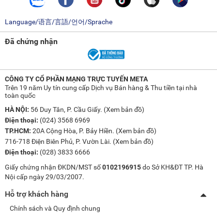
Language/语言/言語/언어/Sprache
Đã chứng nhận
CÔNG TY CỔ PHẦN MẠNG TRỰC TUYẾN META
Trên 19 năm Uy tín cung cấp Dịch vụ Bán hàng & Thu tiền tại nhà
toàn quốc
HÀ NỘI:
56 Duy Tân, P. Cầu Giấy. (
Xem bản đồ
)
Điện thoại:
(024) 3568 6969
TP.HCM:
20A Cộng Hòa, P. Bảy Hiền. (
Xem bản đồ
)
716-718 Điện Biên Phủ, P. Vườn Lài. (
Xem bản đồ
)
Điện thoại:
(028) 3833 6666
Giấy chứng nhận ĐKDN/MST số
0102196915
do Sở KH&ĐT TP. Hà
Nội cấp ngày 29/03/2007.
Hỗ trợ khách hàng
Chính sách và Quy định chung