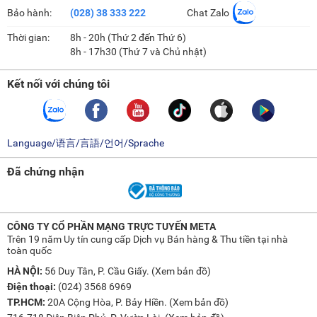
Bảo hành:
(028) 38 333 222
Chat Zalo
Thời gian:
8h - 20h (Thứ 2 đến Thứ 6)
8h - 17h30 (Thứ 7 và Chủ nhật)
Kết nối với chúng tôi
Language/语言/言語/언어/Sprache
Đã chứng nhận
CÔNG TY CỔ PHẦN MẠNG TRỰC TUYẾN META
Trên 19 năm Uy tín cung cấp Dịch vụ Bán hàng & Thu tiền tại nhà
toàn quốc
HÀ NỘI:
56 Duy Tân, P. Cầu Giấy. (
Xem bản đồ
)
Điện thoại:
(024) 3568 6969
TP.HCM:
20A Cộng Hòa, P. Bảy Hiền. (
Xem bản đồ
)