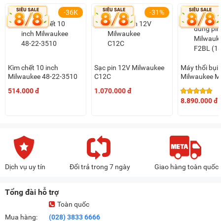
-36K
-31%
Kìm chết 10 inch
Sạc pin 12V Milwaukee
Máy thổi bụi
Milwaukee 48-22-3510
C12C
Milwaukee M
(18V x 2)
514.000 đ
1.070.000 đ
8.890.000 đ
Dịch vụ uy tín
Đổi trả trong 7 ngày
Giao hàng toàn quốc
Tổng đài hỗ trợ
Toàn quốc
Mua hàng:
(028) 3833 6666