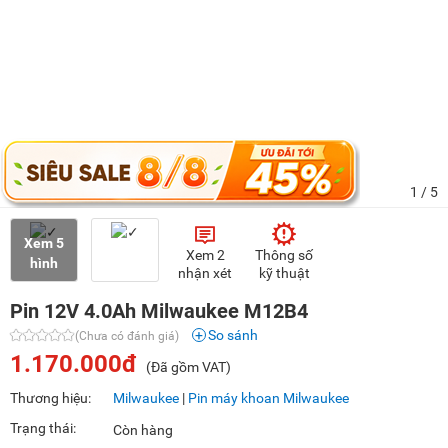
1
/ 5
Xem 5
Xem 2
Thông số
hình
nhận xét
kỹ thuật
Pin 12V 4.0Ah Milwaukee M12B4
So sánh
(Chưa có đánh giá)
1.170.000đ
(Đã gồm VAT)
Thương hiệu:
Milwaukee
|
Pin máy khoan Milwaukee
Trạng thái:
Còn hàng