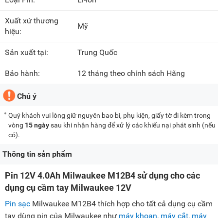
Xuất xứ thương
Mỹ
hiệu:
Sản xuất tại:
Trung Quốc
Bảo hành:
12 tháng theo chính sách Hãng
Chú ý
Quý khách vui lòng giữ nguyên bao bì, phụ kiện, giấy tờ đi kèm trong
vòng
15 ngày
sau khi nhận hàng để xử lý các khiếu nại phát sinh (nếu
có).
Thông tin sản phẩm
Pin 12V 4.0Ah Milwaukee M12B4 sử dụng cho các
dụng cụ cầm tay Milwaukee 12V
Pin sạc
Milwaukee M12B4 thích hợp cho tất cả dụng cụ cầm
tay dùng pin của Milwaukee như
máy khoan
,
máy cắt
,
máy