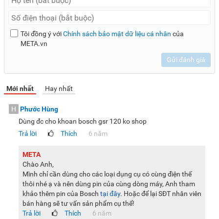
Tôi đồng ý với
Chính sách bảo mật dữ liệu cá nhân
của
META.vn
Gửi đánh giá
Mới nhất
Hay nhất
H
Phước Hùng
Dùng đc cho khoan bosch gsr 120 ko shop
Trả lời
Thích
6 năm
META
Chào Anh,
Mình chỉ cần dùng cho các loại dụng cụ có cùng điện thế
thôi nhé ạ và nên dùng pin của cùng dòng máy, Anh tham
khảo thêm pin của Bosch
tại đây
. Hoặc để lại SĐT nhân viên
bán hàng sẽ tư vấn sản phẩm cụ thể!
Trả lời
Thích
6 năm