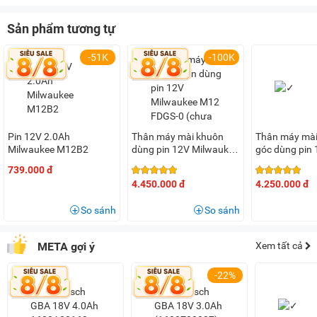
Sản phẩm tương tự
-51K
-100K
Pin 12V 2.0Ah
Thân máy mài khuôn
Thân máy mài
Milwaukee M12B2
dùng pin 12V Milwaukee
góc dùng pin
M12 FDGS-0 (chưa pin,
Milwaukee M
739.000 đ
sạc)
(chưa pin sạc
4.450.000 đ
4.250.000 đ
So sánh
So sánh
META gợi ý
Xem tất cả
-22%