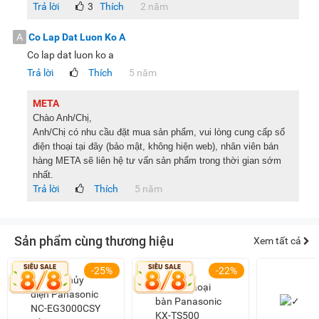
Trả lời
3
Thích
2 năm
A
Co Lap Dat Luon Ko A
Co lap dat luon ko a
Trả lời
Thích
5 năm
META
Chào Anh/Chị,
Anh/Chị có nhu cầu đặt mua sản phẩm, vui lòng cung cấp số
điện thoại tại đây (bảo mật, không hiện web), nhân viên bán
hàng META sẽ liên hệ tư vấn sản phẩm trong thời gian sớm
nhất.
Trả lời
Thích
5 năm
Sản phẩm cùng thương hiệu
Xem tất cả
-25%
-22%