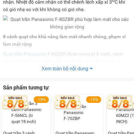
o
nhận. Nhiệt độ cảm nhận có thể chênh lệch xấp xỉ 3
C khi
có gió nhẹ so với khi không có gió nhẹ.
8 cánh quạt cho khả năng làm mát nhanh chóng, phạm vi
làm mát rộng
Quạt trần Panasonic
F-80ZBR được trang bị 8 cánh, cánh
quạt có hình dạng giống như cánh chim đại bàng tạo ra
Xem toàn bộ nội dung
luồng gió rộng hơn và mạnh hơn nhưng không gây tiếng ồn
lớn. Ti treo của quạt dài 40cm, phù hợp với trần thấp dưới
4m. Cánh quạt có sải cánh dài đến 200cm, ứng dụng ông
Sản phẩm tương tự
nghệ tạo gió tự nhiên 1/f Yuragi tiên tiến đem đến luồng gió
mát mẻ, thoải mái, không gây khó chịu cho người dùng.
-18%
-15%
Quạt được trang bị motor động cơ 1 chiều DC giảm thiểu tiêu
Quạt trần 3 cánh
Quạt trần Panasonic
Quạt trần Pan
hao năng lượng tốt hơn so với động cơ xoay chiều AC đồng