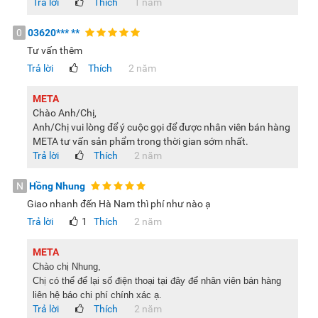
Trả lời
Thích
1 năm
0
03620***
**
Tư vấn thêm
Trả lời
Thích
2 năm
META
Chào Anh/Chị,
Anh/Chị vui lòng để ý cuộc gọi để được nhân viên bán hàng
META tư vấn sản phẩm trong thời gian sớm nhất.
Trả lời
Thích
2 năm
N
Hồng Nhung
Giao nhanh đến Hà Nam thì phí như nào ạ
Trả lời
1
Thích
2 năm
META
Chào chị Nhung,
Chị có thể để lại số điện thoại tại đây để nhân viên bán hàng
liên hệ báo chi phí chính xác ạ.
Trả lời
Thích
2 năm