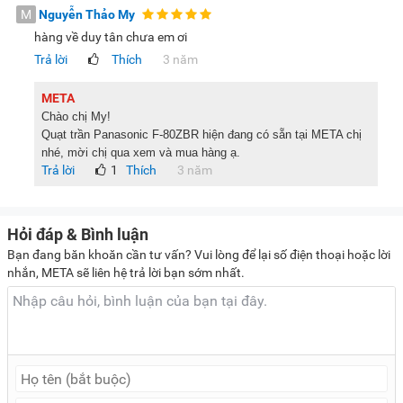
M
Nguyễn Thảo My
hàng về duy tân chưa em ơi
Trả lời
Thích
3 năm
META
Chào chị My!
Quạt trần Panasonic F‑80ZBR hiện đang có sẵn tại META chị
nhé, mời chị qua xem và mua hàng ạ.
Trả lời
1
Thích
3 năm
Hỏi đáp & Bình luận
Bạn đang băn khoăn cần tư vấn? Vui lòng để lại số điện thoại hoặc lời
nhắn, META sẽ liên hệ trả lời bạn sớm nhất.