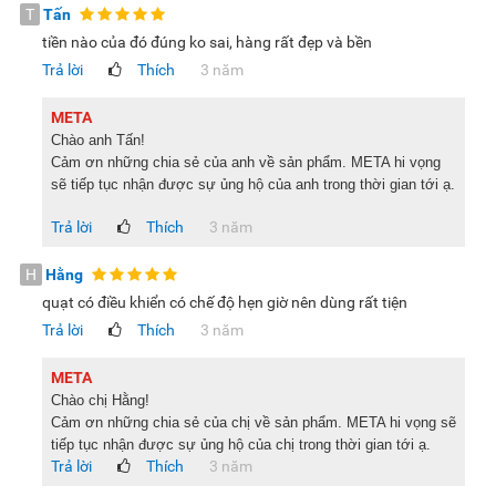
T
Tấn
tiền nào của đó đúng ko sai, hàng rất đẹp và bền
Trả lời
Thích
3 năm
META
Chào anh Tấn!
Cảm ơn những chia sẻ của anh về sản phẩm. META hi vọng
sẽ tiếp tục nhận được sự ủng hộ của anh trong thời gian tới ạ.
Trả lời
Thích
3 năm
H
Hằng
quạt có điều khiển có chế độ hẹn giờ nên dùng rất tiện
Trả lời
Thích
3 năm
META
Chào chị Hằng!
Cảm ơn những chia sẻ của chị về sản phẩm. META hi vọng sẽ
tiếp tục nhận được sự ủng hộ của chị trong thời gian tới ạ.
Trả lời
Thích
3 năm