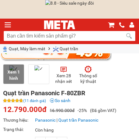
Quạt, Máy làm mát
Quạt trần
Xem 1
Xem 28
Thông số
hình
nhận xét
kỹ thuật
Quạt trần Panasonic F‑80ZBR
So sánh
(11 đánh giá)
12.790.000đ
16.990.000đ
-25%
(Đã gồm VAT)
Thương hiệu:
Panasonic
|
Quạt trần Panasonic
Trạng thái:
Còn hàng