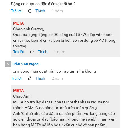
Động cơ quạt có đặc điểm gì nổi bật?
Trả lời
Thích
1 năm
META
Chào anh Cường,
Quạt sử dụng động cơ DC công suất 57W, giúp vận hành
êm ái, tiết kiệm điện và bền bỉ hơn so với động cơ AC thông
thường.
Trả lời
Thích
1 năm
N
Trần Văn Ngoc
Tôi muong mua quat trần có ráp tan nhà không
Trả lời
Thích
2 năm
META
Chào Anh,
META hỗ trợ lắp đặt tại nhà tại nội thành Hà Nội và nội
thành HCM. Giao hàng tại nhà trên toàn quốc ạ.
Anh/Chị có nhu cầu đặt mua sản phẩm, vui lòng cung cấp
số điện thoại tại đây (bảo mật, không hiện web), nhân viên
bán hàng META sẽ liên hệ tư vấn cụ thể về sản phẩm.