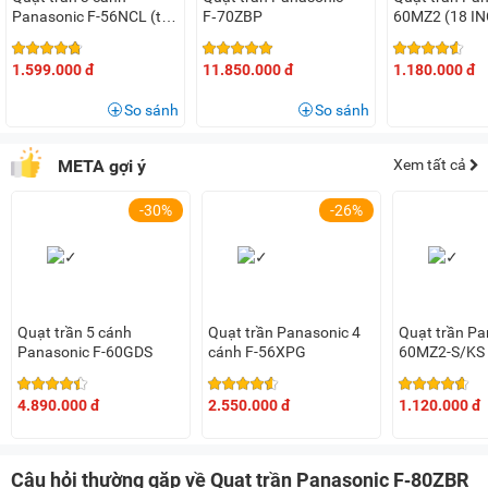
Panasonic F-56NCL (ti
F‑70ZBP
60MZ2 (18 I
thời cũng vận hành êm ái hơn và ít phải bảo dưỡng hơn.
quạt 18 inch)
Động cơ quạt có công suất 57W với 9 cấp độ gió khác nhau
1.599.000 đ
11.850.000 đ
1.180.000 đ
đáp ứng nhu cầu sử dụng đa dạng của người dùng.
So sánh
So sánh
Cảm biến chuyển động thông minh tự điều chỉnh tốc độ
META gợi ý
Xem tất cả
quạt
-30%
-26%
Quạt trần Panasonic F-80ZBR còn được tích hợp cảm biến
chuyển động phát hiện chuyển động và hoạt động của con
người trong phạm vi phát hiện của nó. Sau đó, cảm biến sẽ
phản hồi theo cường độ hoạt động bằng cách thay đổi tốc
độ quạt.
Quạt trần 5 cánh
Quạt trần Panasonic 4
Quạt trần Pa
Panasonic F-60GDS
cánh F-56XPG
60MZ2-S/KS 
4.890.000 đ
2.550.000 đ
1.120.000 đ
Khóa an toàn, chế độ ngủ tiện lợi
Quạt có khóa cánh an toàn thiết kế chắc chắn giữa cánh
Câu hỏi thường gặp về Quạt trần Panasonic F‑80ZBR
quạt và thân quạt. Dây an toàn được neo từ motor quạt đến