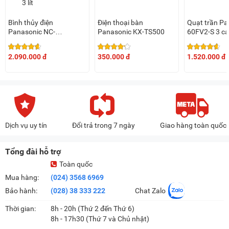
Bình thủy điện
Điện thoại bàn
Quạt trần Pa
Panasonic NC-
Panasonic KX-TS500
60FV2-S 3 c
EG3000CSY 3 lít
2.090.000 đ
350.000 đ
1.520.000 đ
Dịch vụ uy tín
Đổi trả trong 7 ngày
Giao hàng toàn quốc
Tổng đài hỗ trợ
Toàn quốc
Mua hàng:
(024) 3568 6969
Bảo hành:
(028) 38 333 222
Chat Zalo
Thời gian:
8h - 20h (Thứ 2 đến Thứ 6)
8h - 17h30 (Thứ 7 và Chủ nhật)