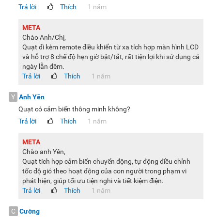
Trả lời
Thích
1 năm
META
Chào Anh/Chị,
Quạt đi kèm remote điều khiển từ xa tích hợp màn hình LCD
và hỗ trợ 8 chế độ hẹn giờ bật/tắt, rất tiện lợi khi sử dụng cả
ngày lẫn đêm.
Trả lời
Thích
1 năm
Y
Anh Yên
Quạt có cảm biến thông minh không?
Trả lời
Thích
1 năm
META
Chào anh Yên,
Quạt tích hợp cảm biến chuyển động, tự động điều chỉnh
tốc độ gió theo hoạt động của con người trong phạm vi
phát hiện, giúp tối ưu tiện nghi và tiết kiệm điện.
Trả lời
Thích
1 năm
C
Cường