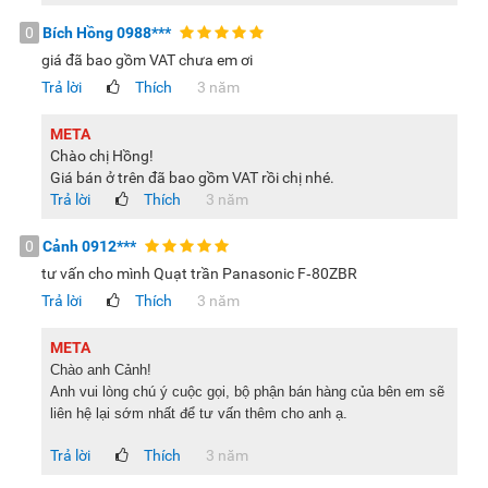
0
Bích Hồng
0988***
giá đã bao gồm VAT chưa em ơi
Trả lời
Thích
3 năm
META
Chào chị Hồng!
Giá bán ở trên đã bao gồm VAT rồi chị nhé.
Trả lời
Thích
3 năm
0
Cảnh
0912***
tư vấn cho mình Quạt trần Panasonic F‑80ZBR
Trả lời
Thích
3 năm
META
Chào anh Cảnh!
Anh vui lòng chú ý cuộc gọi, bộ phận bán hàng của bên em sẽ
liên hệ lại sớm nhất để tư vấn thêm cho anh ạ.
Trả lời
Thích
3 năm