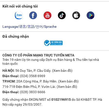
Kết nối với chúng tôi
Language/语言/言語/언어/Sprache
Đã chứng nhận
CÔNG TY CỔ PHẦN MẠNG TRỰC TUYẾN META
Trên 19 năm Uy tín cung cấp Dịch vụ Bán hàng & Thu tiền tại nhà
toàn quốc
HÀ NỘI:
56 Duy Tân, P. Cầu Giấy. (
Xem bản đồ
)
Điện thoại:
(024) 3568 6969
TP.HCM:
20A Cộng Hòa, P. Bảy Hiền. (
Xem bản đồ
)
716-718 Điện Biên Phủ, P. Vườn Lài. (
Xem bản đồ
)
Điện thoại:
(028) 3833 6666
Giấy chứng nhận ĐKDN/MST số
0102196915
do Sở KH&ĐT TP. Hà
Nội cấp ngày 29/03/2007.