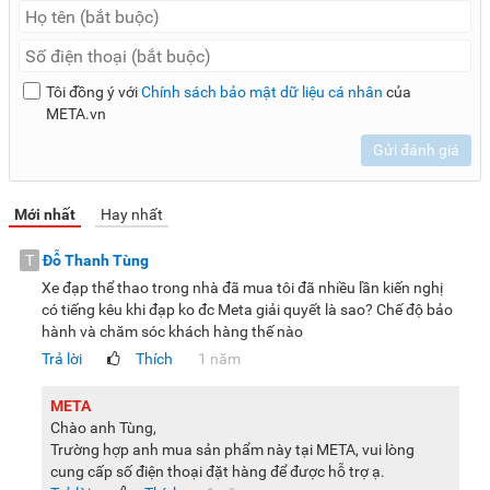
Lưu ý:
Hình ảnh sản phẩm chỉ có tính chất minh họa, chi tiết
sản phẩm, màu sắc có thể thay đổi tùy theo sản phẩm thực
tế.
Tôi đồng ý với
Chính sách bảo mật dữ liệu cá nhân
của
META.vn
Gửi đánh giá
Mới nhất
Hay nhất
T
Đỗ Thanh Tùng
Xe đạp thể thao trong nhà đã mua tôi đã nhiều lần kiến nghị
có tiếng kêu khi đạp ko đc Meta giải quyết là sao? Chế độ bảo
hành và chăm sóc khách hàng thế nào
Trả lời
Thích
1 năm
META
Chào anh Tùng,
Trường hợp anh mua sản phẩm này tại META, vui lòng
cung cấp số điện thoại đặt hàng để được hỗ trợ ạ.