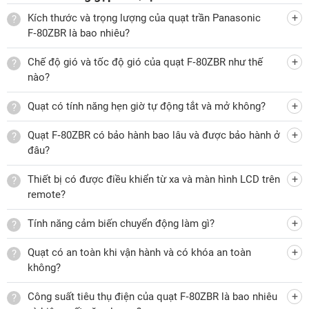
móc treo quạt, đảm bảo an toàn khi thanh ti treo quạt có vấn
Kích thước và trọng lượng của quạt trần Panasonic
F‑80ZBR là bao nhiêu?
đề. Công tắc an toàn tích hợp trong thân quạt, khi có sự cố
va chạm cánh quạt đang quay, quạt sẽ tự động tắt công tắc,
Chế độ gió và tốc độ gió của quạt F‑80ZBR như thế
ngừng động cơ, giúp cho quạt không gây nguy hiểm khi va
nào?
chạm.
Quạt có tính năng hẹn giờ tự động tắt và mở không?
Quạt F‑80ZBR có bảo hành bao lâu và được bảo hành ở
Quạt trần Panasonic F-80ZBR còn được trang bị chế độ ngủ
đâu?
giúp bảo vệ sức khỏe của người dùng đồng thời tiết kiệm
Thiết bị có được điều khiển từ xa và màn hình LCD trên
điện tốt hơn. Trong chế độ này, quạt sẽ giảm dần tốc độ cho
remote?
đến khi dừng lại theo cài đặt hẹn giờ (Lưu ý: Chế độ ngủ sẽ
bị vô hiệu hóa khi quạt chạy ở cấp độ gió 1, cài đặt hẹn giờ
Tính năng cảm biến chuyển động làm gì?
tắt 1 giờ).
Quạt có an toàn khi vận hành và có khóa an toàn
không?
Tính năng hẹn giờ tắt/mở, remote điều khiển từ xa tiện lợi
Công suất tiêu thụ điện của quạt F‑80ZBR là bao nhiêu
Ngoài ra, quạt trần treo tường Panasonic còn được trang bị