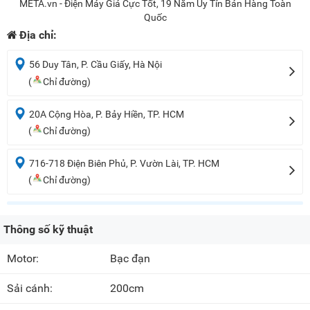
META.vn - Điện Máy Giá Cực Tốt, 19 Năm Uy Tín Bán Hàng Toàn
Quốc
Địa chỉ:
56 Duy Tân, P. Cầu Giấy, Hà Nội
(
Chỉ đường)
20A Cộng Hòa, P. Bảy Hiền, TP. HCM
(
Chỉ đường)
716-718 Điện Biên Phủ, P. Vườn Lài, TP. HCM
(
Chỉ đường)
Thông số kỹ thuật
Motor:
Bạc đạn
Sải cánh:
200cm