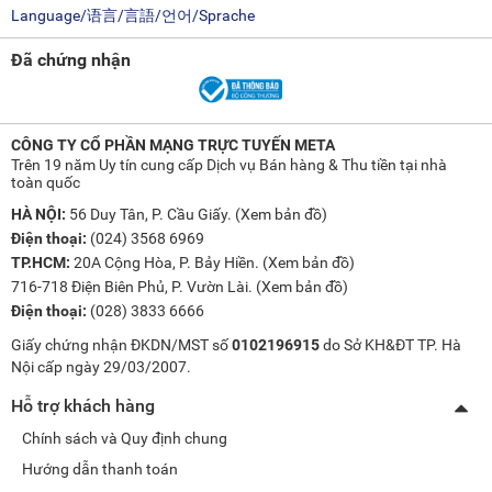
Language/语言/言語/언어/Sprache
Đã chứng nhận
CÔNG TY CỔ PHẦN MẠNG TRỰC TUYẾN META
Trên 19 năm Uy tín cung cấp Dịch vụ Bán hàng & Thu tiền tại nhà
toàn quốc
HÀ NỘI:
56 Duy Tân, P. Cầu Giấy. (
Xem bản đồ
)
Điện thoại:
(024) 3568 6969
TP.HCM:
20A Cộng Hòa, P. Bảy Hiền. (
Xem bản đồ
)
716-718 Điện Biên Phủ, P. Vườn Lài. (
Xem bản đồ
)
Điện thoại:
(028) 3833 6666
Giấy chứng nhận ĐKDN/MST số
0102196915
do Sở KH&ĐT TP. Hà
Nội cấp ngày 29/03/2007.
Hỗ trợ khách hàng
Chính sách và Quy định chung
Hướng dẫn thanh toán