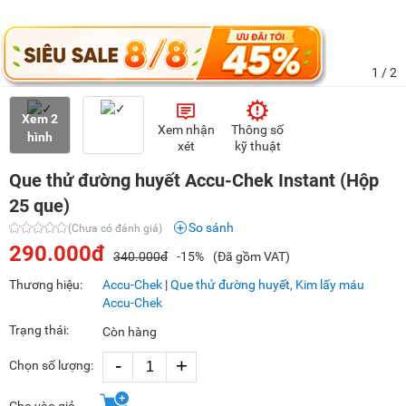
1
/ 2
Xem 2
Xem nhận
Thông số
hình
xét
kỹ thuật
Que thử đường huyết Accu-Chek Instant (Hộp
25 que)
So sánh
(Chưa có đánh giá)
290.000đ
340.000đ
-15%
(Đã gồm VAT)
Thương hiệu:
Accu-Chek
|
Que thử đường huyết, Kim lấy máu
Accu-Chek
Trạng thái:
Còn hàng
-
+
Chọn số lượng: