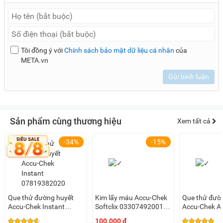
Tôi đồng ý với
Chính sách bảo mật dữ liệu cá nhân
của
META.vn
Gửi bình luận
Sản phẩm cùng thương hiệu
Xem tất cả
-34%
-15%
Que thử đường huyết
Kim lấy máu Accu-Chek
Que thử đườ
Accu-Chek Instant
Softclix 03307492001
Accu-Chek Ac
07819382020 (Hộp 50
(25 kim/hộp)
50 que)
100.000 đ