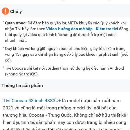
Chú ý
Quan trọng:
Để đảm bảo quyền lợi, META khuyến cáo Quý khách khi
nhận Tivi hãy làm theo
Video Hướng dẫn mở hộp - Kiểm tra tivi
đồng
thời quay lại video quá trình bóc hàng để được hỗ trợ một cách
nhanh nhất.
Quý khách vui lòng giữ nguyên bao bì, phụ kiện, giấy tờ đi kèm trong
vòng
15 ngày
sau khi nhận hàng để xử lý các khiếu nại phát sinh (nếu
có).
Tivi Coocaa chỉ kết nối với điện thoại sử dụng hệ điều hành Android
(không hỗ trợ iOS).
Thông tin sản phẩm
Tivi Coocaa 43 inch 43S3U+
là model được sản xuất năm
2021 và cũng là một trong những model tivi nổi bật của
thương hiệu Coocaa - Trung Quốc. Không chỉ sở hữu thiết kế
hiện đại, tinh tế, sản phẩm này còn được trang bị nhiều công
nghệ tiên tiến để đem tới trải nghiệm xem thú vị cho người