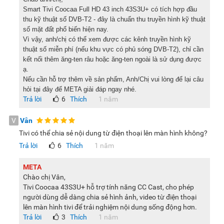
Smart Tivi Coocaa Full HD 43 inch 43S3U+ có tích hợp đầu
thu kỹ thuật số DVB-T2 - đây là chuẩn thu truyền hình kỹ thuật
số mặt đất phổ biến hiện nay.
Vì vậy, anh/chị có thể xem được các kênh truyền hình kỹ
thuật số miễn phí (nếu khu vực có phủ sóng DVB-T2), chỉ cần
kết nối thêm ăng-ten râu hoặc ăng-ten ngoài là sử dụng được
ạ.
Nếu cần hỗ trợ thêm về sản phẩm, Anh/Chị vui lòng để lại câu
hỏi tại đây để META giải đáp ngay nhé.
Trả lời
6
Thích
1 năm
V
Vân
Tivi có thể chia sẻ nội dung từ điện thoại lên màn hình không?
Trả lời
6
Thích
1 năm
META
Chào chị Vân,
Tivi Coocaa 43S3U+ hỗ trợ tính năng CC Cast, cho phép
người dùng dễ dàng chia sẻ hình ảnh, video từ điện thoại
lên màn hình tivi để trải nghiệm nội dung sống động hơn.
Trả lời
3
Thích
1 năm