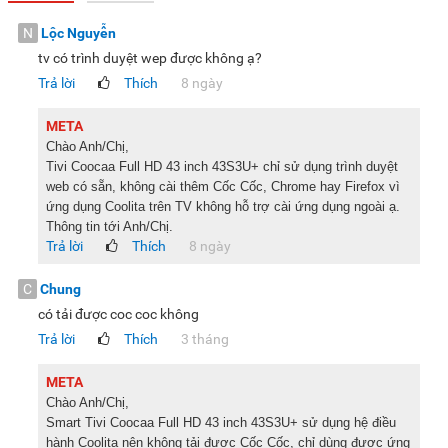
N
Lộc Nguyễn
tv có trình duyệt wep được không ạ?
Trả lời
Thích
8 ngày
META
Chào Anh/Chị,
Tivi Coocaa Full HD 43 inch 43S3U+ chỉ sử dụng trình duyệt
web có sẵn, không cài thêm Cốc Cốc, Chrome hay Firefox vì
ứng dụng Coolita trên TV không hỗ trợ cài ứng dụng ngoài ạ.
Thông tin tới Anh/Chị.
Trả lời
Thích
8 ngày
C
Chung
có tải được coc coc không
Trả lời
Thích
3 tháng
META
Chào Anh/Chị,
Smart Tivi Coocaa Full HD 43 inch 43S3U+ sử dụng hệ điều
hành Coolita nên không tải được Cốc Cốc, chỉ dùng được ứng