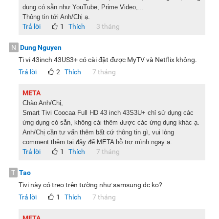
dụng có sẵn như YouTube, Prime Video,...
Thông tin tới Anh/Chị ạ.
Trả lời
1
Thích
3 tháng
N
Dung Nguyen
Ti vi 43inch 43US3+ có cài đặt được MyTV và Netflix không.
Trả lời
2
Thích
7 tháng
META
Chào Anh/Chị,
Smart Tivi Coocaa Full HD 43 inch 43S3U+ chỉ sử dụng các
ứng dụng có sẵn, không cài thêm được các ứng dụng khác ạ.
Anh/Chị cần tư vấn thêm bất cứ thông tin gì, vui lòng
comment thêm tại đây để META hỗ trợ mình ngay ạ.
Trả lời
1
Thích
7 tháng
T
Tao
Tivi này có treo trên tường như samsung dc ko?
Trả lời
1
Thích
7 tháng
META