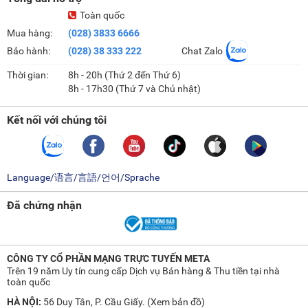
Toàn quốc
Mua hàng:
(028) 3833 6666
Bảo hành:
(028) 38 333 222
Chat Zalo
Thời gian:
8h - 20h (Thứ 2 đến Thứ 6)
8h - 17h30 (Thứ 7 và Chủ nhật)
Kết nối với chúng tôi
Language/语言/言語/언어/Sprache
Đã chứng nhận
CÔNG TY CỔ PHẦN MẠNG TRỰC TUYẾN META
Trên 19 năm Uy tín cung cấp Dịch vụ Bán hàng & Thu tiền tại nhà
toàn quốc
HÀ NỘI:
56 Duy Tân, P. Cầu Giấy. (
Xem bản đồ
)