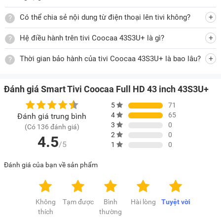
Có thể chia sẻ nội dung từ điện thoại lên tivi không?
Hệ điều hành thân thiện với người xem
Smart tivi 43 inch
Coocaa 43S3U+ sử dụng hệ điều
Hệ điều hành trên tivi Coocaa 43S3U+ là gì?
hành Coolita TV có giao diện thân thiện với người dùng. Bên
Thời gian bảo hành của tivi Coocaa 43S3U+ là bao lâu?
cạnh đó, hệ điều hành này cũng tích hợp nhiều ứng dụng
phổ biến như YouTube, Amazon Prime Video... giúp bạn
thoải mái thưởng thức các nội dung giải trí đa dạng.
Đánh giá Smart Tivi Coocaa Full HD 43 inch 43S3U+
Kết nối không giới hạn
5
71
4
65
Đánh giá trung bình
Kết nối không dây giữa điện thoại và tivi cho phép bạn chiếu
3
0
(Có 136 đánh giá)
hình ảnh lên màn hình tivi hoặc điều khiển tivi qua app.
2
0
4.5
/5
1
0
Tivi Coocaa 43 inch
43S3U+ còn được trang bị nhiều cổng
kết nối phổ biến như cổng AV, cổng HDMI, cổng USB giúp
Đánh giá của bạn về sản phẩm
bạn dễ dàng kết nối tivi với nhiều thiết bị ngoại vi, đem lại
những phút giây giải trí tuyệt vời.
Lưu ý:
Tivi này không có app Netflix và không kết nối
Không
Tạm được
Bình
Hài lòng
Tuyệt vời
Bluetooth.
thích
thường