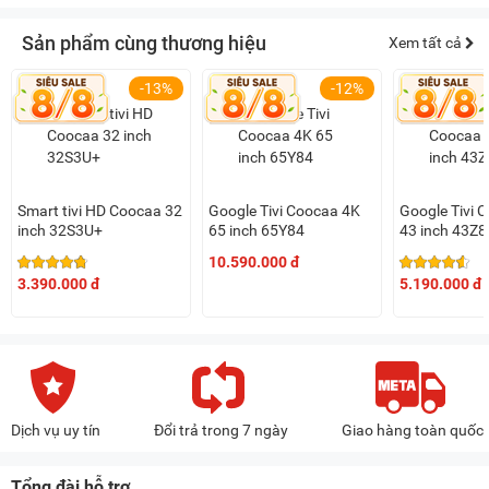
Sản phẩm cùng thương hiệu
Xem tất cả
-13%
-12%
Smart tivi HD Coocaa 32
Google Tivi Coocaa 4K
Google Tivi 
inch 32S3U+
65 inch 65Y84
43 inch 43Z8
10.590.000 đ
3.390.000 đ
5.190.000 đ
Dịch vụ uy tín
Đổi trả trong 7 ngày
Giao hàng toàn quốc
Tổng đài hỗ trợ