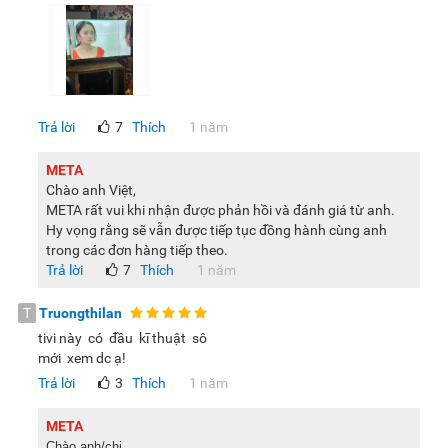
Trả lời
7
Thích
1 năm
META
Chào anh Việt,
META rất vui khi nhận được phản hồi và đánh giá từ anh.
Hy vọng rằng sẽ vẫn được tiếp tục đồng hành cùng anh
trong các đơn hàng tiếp theo.
Trả lời
7
Thích
1 năm
T
Truongthilan
tivi này có đầu kī thuật sô
mới xem dc ạ!
Trả lời
3
Thích
1 năm
META
Chào anh/chị,