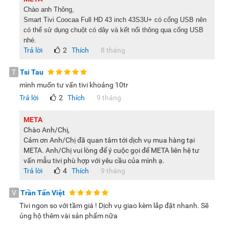
linh hoạt.
Chào anh Thông,
Smart Tivi Coocaa Full HD 43 inch 43S3U+ có cổng USB nên
có thể sử dụng chuột có dây và kết nối thông qua cổng USB
Tham khảo thêm sản phẩm cùng dòng:
Smart TV HD
nhé.
Coocaa 32 inch 32S3U+
Trả lời
2
Thích
8 tháng
Tivi Coocaa 43 inch 43S3U+ gây ấn tượng với người dùng
T
Tsi Tau
bởi thiết kế màn hình tràn viền vô cực kết hợp công nghệ
mình muốn tư vấn tivi khoảng 10tr
bảo vệ mắt độc đáo, đem tới cảm giác xem chân thực, thích
Trả lời
2
Thích
9 tháng
mắt. Vậy nên, nếu có nhu cầu mua tivi, bạn đừng bỏ qua
model này nhé.
META
Chào Anh/Chị,
Lưu ý:
Hình ảnh sản phẩm chỉ có tính chất minh họa, chi tiết
Cảm ơn Anh/Chị đã quan tâm tới dịch vụ mua hàng tại
sản phẩm, màu sắc, thiết kế và thông số kỹ thuật có thể thay
META. Anh/Chị vui lòng để ý cuộc gọi để META liên hệ tư
đổi tùy theo sản phẩm thực tế mà không cần thông báo
vấn mẫu tivi phù hợp với yêu cầu của mình ạ.
Trả lời
4
Thích
9 tháng
trước.
V
Trần Tấn Việt
Tivi ngon so với tầm giá ! Dịch vụ giao kèm lắp đặt nhanh. Sẽ
ủng hộ thêm vài sản phẩm nữa