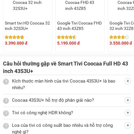
Âm thanh mạnh mẽ, sống động
Ngoài công nghệ hình ảnh hiện đại ở trên, để giúp người
Smart tivi HD Coocaa 32
Google Tivi Coocaa FHD
Google Tivi 
dùng có trải nghiệm xem trọn vẹn hơn, Coocaa còn trang bị
inch 32S3U+
43 inch 43Z85
32 inch 32Z8
nhiều công nghệ âm thanh cho model tivi Coocaa 43S3U+.
3.390.000 đ
5.190.000 đ
3.550.000 đ
Cụ thể, tivi được trang bị 2 loa monomer với tổng công suất
loa 20W kết hợp cùng công nghệ Dolby Audio, Surround
Sound và công nghệ giảm ồn cho trải nghiệm âm thanh
Câu hỏi thường gặp về Smart Tivi Coocaa Full HD 43
sống động, lan tỏa, khử nhiễu âm thanh hiệu quả.
inch 43S3U+
Kích thước màn hình của tivi Coocaa 43S3U+ là bao
Tính năng chia sẻ hình ảnh từ điện thoại lên tivi
nhiêu?
Với tivi Coocaa 43 inch 43S3U+, bạn có thể dễ dàng chia sẻ
Coocaa 43S3U+ hỗ trợ độ phân giải nào?
hình ảnh, video... yêu thích từ điện thoại lên màn hình tivi
thông qua CC Cast. Nhờ tính năng này, bạn sẽ được thưởng
Tivi có công nghệ HDR không?
thức các nội dung hấp dẫn trên màn hình rộng lớn, đem lại
Loa của tivi có công suất bao nhiêu và hỗ trợ công
cảm giác xem ấn tượng, rõ nét và cực kỳ "đã mắt".
nghệ gì?