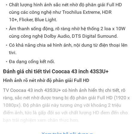
Chất lượng hình ảnh sắc nét nhờ độ phân giải Full HD
cùng các công nghệ như Trochilus Extreme, HDR
10+, Flicker, Blue Light.
Âm thanh sống động, rõ ràng nhờ hệ thống 2 loa x 10W
cùng công nghệ Dolby Audio, DTS Digital Surround.
Có khả năng chia sẻ hình ảnh, nội dung từ điện thoại lên
tivi.
Đa dạng cổng kết nối.
Đánh giá chi tiết tivi Coocaa 43 inch 43S3U+
Hình ảnh rõ nét nhờ độ phân giải Full HD
TV Coocaa 43 inch 43S3U+ có hình ảnh hiển thị chi tiết, rõ
ràng, sắc nét nhờ được trang bị độ phân giải Full HD (1920 x
1080px). Độ phân giải này tương ứng với khoảng 2 triệu
điểm ảnh, tức là gấp đôi so với chất lượng HD đem đến cho
bạn trải nghiệm xem chân thực hơn.
Công nghệ hình ảnh hiện đại có chế độ bảo vệ mắt