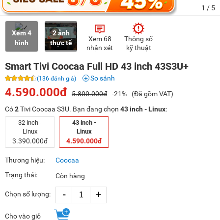
1
/ 5
Xem 4
2 ảnh
Xem 68
Thông số
hình
thực tế
nhận xét
kỹ thuật
Smart Tivi Coocaa Full HD 43 inch 43S3U+
So sánh
(136 đánh giá)
4.590.000đ
5.800.000đ
-21%
(Đã gồm VAT)
Có
2
Tivi Coocaa S3U. Bạn đang chọn
43 inch - Linux
:
32 inch -
43 inch -
Linux
Linux
3.390.000đ
4.590.000đ
Thương hiệu:
Coocaa
Trạng thái:
Còn hàng
-
+
Chọn số lượng:
Cho vào giỏ