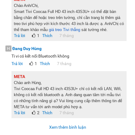
Chào Anh/Chị,
Smart Tivi Coocaa Full HD 43 inch 43S3U+ có thể đặt bàn
bằng chân đế hoặc treo trên tường, chỉ cần trang bị thêm giá
treo tivi phù hợp với kích thước 43 inch là được ạ. Anh/Chị có
thể tham khảo mẫu
giá treo Tivi thẳng
sát tường nhé.
Trả lời
1
Thích
7 tháng
H
Đang Duy Hùng
Ti vi có kết nối Bluetooth không
Trả lời
1
Thích
7 tháng
META
Chào anh Hùng,
Tivi Coocaa Full HD 43 inch 43S3U+ chỉ có kết nối LAN, Wifi,
không có kết nối bluetooth ạ. Anh đang quan tâm tới mẫu tivi
có những tính năng gì ạ? Vui lòng cung cấp thêm thông tin để
META tư vấn tới anh model phù hợp ạ.
Trả lời
2
Thích
7 tháng
Xem thêm bình luận