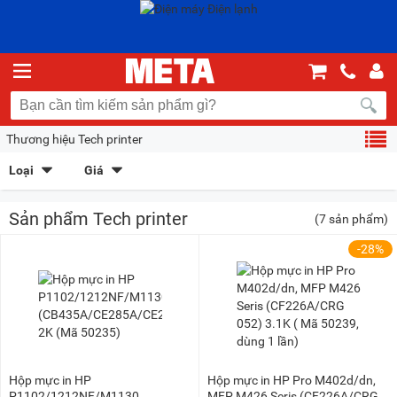
Thương hiệu Tech printer
Loại
Giá
Máy tính tiền siêu thị, cửa hàng Tech printer
(3)
100K - 200K
(6)
Sản phẩm Tech printer
(7 sản phẩm)
200K - 500K
(2)
1 triệu - 1,5 triệu
(6)
-28%
1,5 triệu - 2 triệu
(3)
Hộp mực in HP
Hộp mực in HP Pro M402d/dn,
P1102/1212NF/M1130
MFP M426 Seris (CF226A/CRG