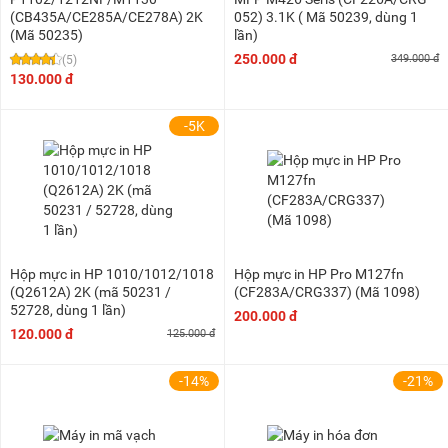
(CB435A/CE285A/CE278A) 2K
052) 3.1K ( Mã 50239, dùng 1
(Mã 50235)
lần)
250.000 đ
349.000 đ
(5)
130.000 đ
-5K
Hộp mực in HP 1010/1012/1018
Hộp mực in HP Pro M127fn
(Q2612A) 2K (mã 50231 /
(CF283A/CRG337) (Mã 1098)
52728, dùng 1 lần)
200.000 đ
120.000 đ
125.000 đ
-14%
-21%