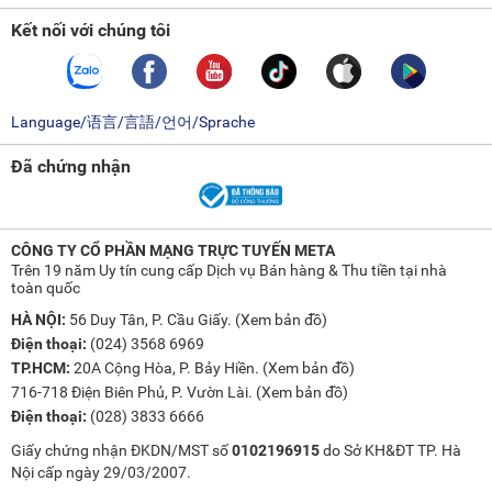
Kết nối với chúng tôi
Language/语言/言語/언어/Sprache
Đã chứng nhận
CÔNG TY CỔ PHẦN MẠNG TRỰC TUYẾN META
Trên 19 năm Uy tín cung cấp Dịch vụ Bán hàng & Thu tiền tại nhà
toàn quốc
HÀ NỘI:
56 Duy Tân, P. Cầu Giấy. (
Xem bản đồ
)
Điện thoại:
(024) 3568 6969
TP.HCM:
20A Cộng Hòa, P. Bảy Hiền. (
Xem bản đồ
)
716-718 Điện Biên Phủ, P. Vườn Lài. (
Xem bản đồ
)
Điện thoại:
(028) 3833 6666
Giấy chứng nhận ĐKDN/MST số
0102196915
do Sở KH&ĐT TP. Hà
Nội cấp ngày 29/03/2007.