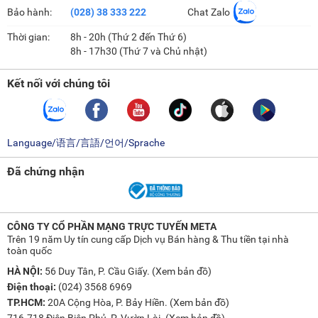
Bảo hành:
(028) 38 333 222
Chat Zalo
Thời gian:
8h - 20h (Thứ 2 đến Thứ 6)
8h - 17h30 (Thứ 7 và Chủ nhật)
Kết nối với chúng tôi
Language/语言/言語/언어/Sprache
Đã chứng nhận
CÔNG TY CỔ PHẦN MẠNG TRỰC TUYẾN META
Trên 19 năm Uy tín cung cấp Dịch vụ Bán hàng & Thu tiền tại nhà
toàn quốc
HÀ NỘI:
56 Duy Tân, P. Cầu Giấy. (
Xem bản đồ
)
Điện thoại:
(024) 3568 6969
TP.HCM:
20A Cộng Hòa, P. Bảy Hiền. (
Xem bản đồ
)
716-718 Điện Biên Phủ, P. Vườn Lài. (
Xem bản đồ
)