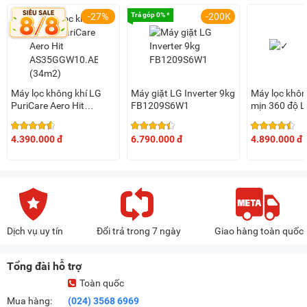
-27%
Trả góp 0% *
-200K
Máy lọc không khí LG
Máy giặt LG Inverter 9kg
Máy lọc khôn
PuriCare Aero Hit
FB1209S6W1
mịn 360 độ L
AS35GGW10.ABAE
AS60GHWG0
(34m2)
(61m2)
4.390.000 đ
6.790.000 đ
4.890.000 đ
Dịch vụ uy tín
Đổi trả trong 7 ngày
Giao hàng toàn quốc
Tổng đài hỗ trợ
Toàn quốc
Mua hàng:
(024) 3568 6969