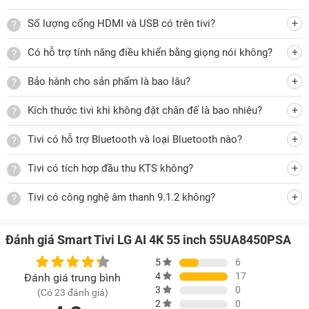
dùng
Số lượng cổng HDMI và USB có trên tivi?
Tivi
chạy trên nền hệ điều hành webOS 25 mới nhất, giao
diện thân thiện và mượt mà. Bạn có thể sử dụng Magic
Có hỗ trợ tính năng điều khiển bằng giọng nói không?
Remote với nút AI chuyên biệt để:
Bảo hành cho sản phẩm là bao lâu?
Truy cập nhanh các ứng dụng giải trí yêu thích
Tìm kiếm bằng giọng nói với AI Voice ID
Kích thước tivi khi không đặt chân đế là bao nhiêu?
Tra cứu tức thì qua AI Search, hỏi đáp cùng AI Chatbot
Tivi có hỗ trợ Bluetooth và loại Bluetooth nào?
Được gợi ý nội dung phù hợp với sở thích nhờ AI
Concierge
Tivi có tích hợp đầu thu KTS không?
Tùy chỉnh hình ảnh và âm thanh theo gu cá nhân với AI
Tivi có công nghệ âm thanh 9.1.2 không?
Picture Wizard và AI Sound Wizard
Tất cả giúp tivi thông minh hơn, hiểu bạn hơn và phục vụ
Đánh giá Smart Tivi LG AI 4K 55 inch 55UA8450PSA
đúng nhu cầu của bạn.
5
6
4
17
Đánh giá trung bình
Giải trí đỉnh cao – Game mượt, phim chân thực
3
0
(Có 23 đánh giá)
2
0
Với tần số quét 60Hz và công nghệ VRR, LG 55UA8450PSA