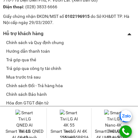
Điện thoại:
(028) 3833 6666
Giấy chứng nhận ĐKDN/MST số
0102196915
do Sở KH&ĐT TP. Hà
Nội cấp ngày 29/03/2007.
Hỗ trợ khách hàng
Chính sách và Quy định chung
Hướng dẫn thanh toán
Trả góp qua thẻ
Trả góp qua công ty tài chính
Mua trước trả sau
Chính sách Đổi - Trả hàng hóa
Chính sách Bảo hành
Hóa đơn GTGT điện tử
Chính sách bảo mật dữ liệu cá nhân
Tư vấn sản phẩm
ivi LG AI 4K
Smart Tivi LG Nano
Smart Tivi LG QNED
Smart T
Quản lý tài khoản
5 inch
4K UHD AI 50 inch
AI 4K 55 inch
4K