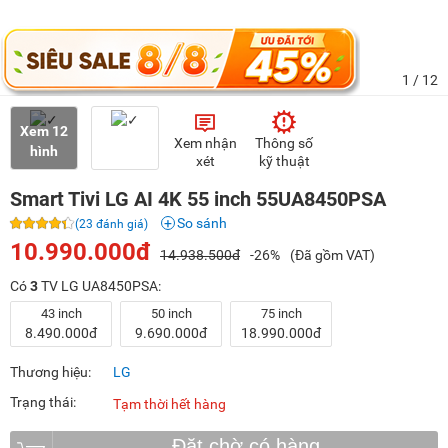
1
/ 12
Xem 12
Xem nhận
Thông số
hình
xét
kỹ thuật
Smart Tivi LG AI 4K 55 inch 55UA8450PSA
So sánh
(23 đánh giá)
10.990.000đ
14.938.500đ
-26%
(Đã gồm VAT)
Có
3
TV LG UA8450PSA:
43 inch
50 inch
75 inch
8.490.000đ
9.690.000đ
18.990.000đ
Thương hiệu:
LG
Trạng thái:
Tạm thời hết hàng
Đặt chờ có hàng