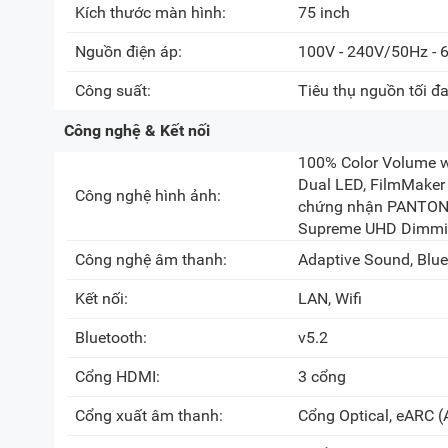
Kích thước màn hình:
75 inch
Nguồn điện áp:
100V - 240V/50Hz - 
Công suất:
Tiêu thụ nguồn tối đ
Công nghệ & Kết nối
100% Color Volume w
Dual LED, FilmMaker
Công nghệ hình ảnh:
chứng nhận PANTONE,
Supreme UHD Dimm
Công nghệ âm thanh:
Adaptive Sound, Blu
Kết nối:
LAN, Wifi
Bluetooth:
v5.2
Cổng HDMI:
3 cổng
Cổng xuất âm thanh:
Cổng Optical, eARC 