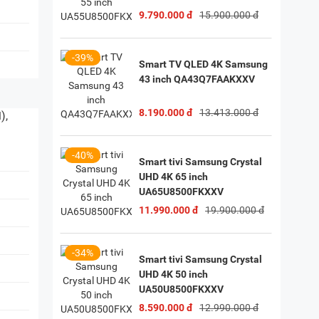
9.790.000 đ
15.900.000 đ
-39%
Smart TV QLED 4K Samsung
43 inch QA43Q7FAAKXXV
8.190.000 đ
13.413.000 đ
),
-40%
Smart tivi Samsung Crystal
UHD 4K 65 inch
UA65U8500FKXXV
11.990.000 đ
19.900.000 đ
-34%
Smart tivi Samsung Crystal
UHD 4K 50 inch
UA50U8500FKXXV
8.590.000 đ
12.990.000 đ