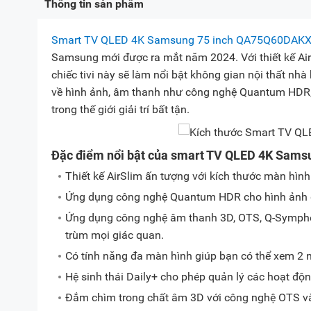
Thông tin sản phẩm
Smart TV QLED 4K Samsung 75 inch QA75Q60DAK
Samsung mới được ra mắt năm 2024. Với thiết kế AirS
chiếc tivi này sẽ làm nổi bật không gian nội thất nh
về hình ảnh, âm thanh như công nghệ Quantum HDR,
trong thế giới giải trí bất tận.
Đặc điểm nổi bật của smart TV QLED 4K Sam
Thiết kế AirSlim ấn tượng với kích thước màn hình
Ứng dụng công nghệ Quantum HDR cho hình ảnh đẹ
Ứng dụng công nghệ âm thanh 3D, OTS, Q-Symphony
trùm mọi giác quan.
Có tính năng đa màn hình giúp bạn có thể xem 2 n
Hệ sinh thái Daily+ cho phép quản lý các hoạt độ
Đắm chìm trong chất âm 3D với công nghệ OTS và