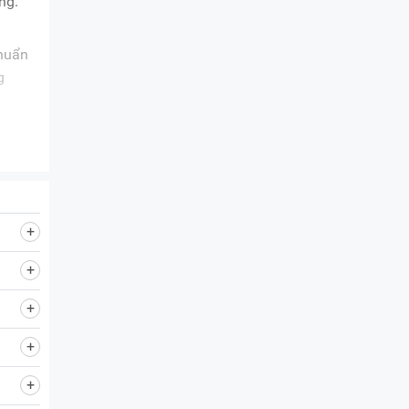
ng.
chuẩn
g
n
mức
 gian
loa