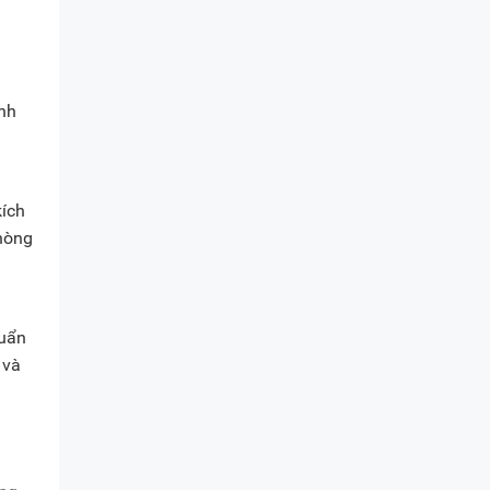
nh
kích
hòng
huẩn
 và