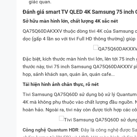
giác quan.
Đánh giá smart TV QLED 4K Samsung 75 inc
Sở hữu màn hình lớn, chất lượng 4K sắc nét
QA75Q60DAKXXV thuộc dòng tivi 4K của Samsung có 
dọc (gấp 4 lần so với tivi Full HD thông thường) giúp 
Đặc biệt, kích thước màn hình tivi lớn, lên tới 75 inc
thước này, tivi 75 inch Samsung QA75Q60DAKXXV ph
họp, sảnh khách sạn, quán ăn, quán cafe...
Tái hiện hình ảnh chân thực, rõ nét
Tivi Samsung QA75Q60D sử dụng bộ xử lý Quantum Li
4K mà không phụ thuộc vào chất lượng đầu nguồn. Nh
hoàn hảo. Ngoài ra, tivi này còn được tích hợp các c
Công nghệ Quantum HDR
: Đây là công nghệ được S