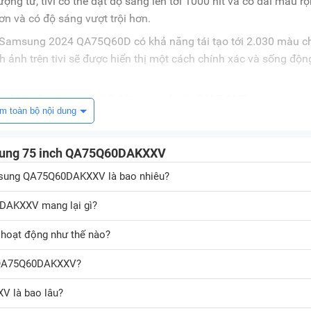
g tử, tivi có thể đạt độ sáng lên tới 1000 nit và có dải màu rộ
ơn và có độ sáng vượt trội hơn.
i Samsung 2024 QA75Q60D có khả năng tái tạo tới 2.030 màu 
ảnh trên tivi sẽ được hiển thị một cách chính xác và sống độn
m toàn bộ nội dung
ưu tông màu đèn nền sao cho phù hợp với các loại nội dung khác
à chuẩn xác đến không ngờ.
msung 75 inch QA75Q60DAKXXV
amsung QA75Q60DAKXXV là bao nhiêu?
g nghệ này có thể tái hiện tới 1 tỷ sắc màu, giúp hình ảnh trở nê
hức từng khung hình mang màu sắc cuộc sống, tuyệt đẹp ở mọi 
DAKXXV mang lại gì?
 hoạt động như thế nào?
g QA75Q60DAKXXV?
tivi Samsung QA75Q60DAKXXV còn mang đến cho người xem không
iện đại. Một số công nghệ âm thanh nổi bật cần kể đến như:
V là bao lâu?
, tivi sẽ chỉ sử dụng 1 trong 2 loại loa là loa tivi và loa thanh (