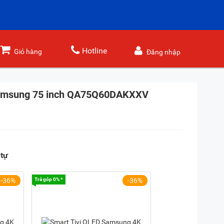
Hotline
Giỏ hàng
Đăng nhập
amsung 75 inch QA75Q60DAKXXV
tự
-36%
Trả góp 0% *
-36%