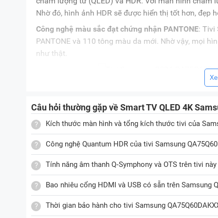
chấm lượng tử (QLED) và HDR. Với màn hình chấm lượn
Nhờ đó, hình ảnh HDR sẽ được hiển thị tốt hơn, đẹp h
Công nghệ màu sắc đạt chứng nhận PANTONE
: Tiv
PANTONE và 110 tông màu da mới. Nhờ vậy, mọi hình 
như thật.
Xe
Công nghệ đèn nền Dual LED
: Tivi có khả năng tối 
nhau. Do đó, hình ảnh sẽ có độ tương phản rõ nét v
Câu hỏi thường gặp về Smart TV QLED 4K Sa
Kích thước màn hình và tổng kích thước tivi của S
Công nghệ Quantum Dot tái hiện 100% dải màu
: Côn
sống động và rõ nét. Nhờ đó, bạn sẽ được thưởng t
Công nghệ Quantum HDR của tivi Samsung QA75Q60
độ sáng.
Tính năng âm thanh Q‑Symphony và OTS trên tivi này
Âm thanh sống động, sôi nổi
Bao nhiêu cổng HDMI và USB có sẵn trên Samsun
Không chỉ tái hiện hình ảnh chân thực, sắc nét, 
sống động, mạnh mẽ nhờ những công nghệ âm thanh h
Thời gian bảo hành cho tivi Samsung QA75Q60DAKXX
Công nghệ Q-Symphony
: Thông thường, khi hoạt động