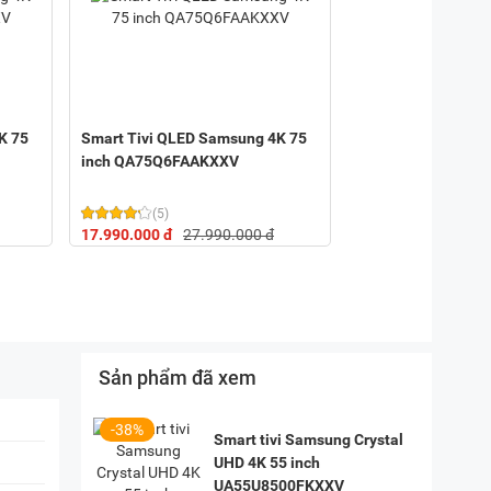
K 75
Smart Tivi QLED Samsung 4K 75
inch QA75Q6FAAKXXV
(5)
17.990.000 đ
27.990.000 đ
Sản phẩm đã xem
-38%
Smart tivi Samsung Crystal
UHD 4K 55 inch
UA55U8500FKXXV